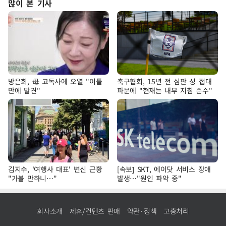
많이 본 기사
방은희, 母 고독사에 오열 "이틀
축구협회, 15년 전 심판 성 접대
만에 발견"
파문에 "현재는 내부 지침 준수"
김지수, '여행사 대표' 변신 근황
[속보] SKT, 에이닷 서비스 장애
"가볼 만하니…"
발생…"원인 파악 중"
회사소개
제휴/컨텐츠 판매
약관·정책
고충처리