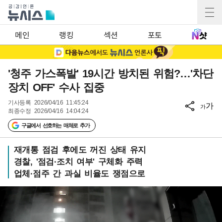
메인
랭킹
섹션
포토
'청주 가스폭발' 19시간 방치된 위험?…'차단
장치 OFF' 수사 집중
기사등록
2026/04/16 11:45:24
가
가
최종수정
2026/04/16 14:04:24
구글에서 선호하는 매체로 추가
재개통 점검 후에도 꺼진 상태 유지
경찰, '점검·조치 여부' 구체화 주력
업체·점주 간 과실 비율도 쟁점으로