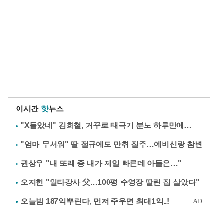
이시간
핫
뉴스
"X돌았네" 김희철, 거꾸로 태극기 분노 하루만에…
"엄마 무서워" 딸 절규에도 만취 질주…예비신랑 참변
권상우 "내 또래 중 내가 제일 빠른데 아들은…"
오지헌 "일타강사 父…100평 수영장 딸린 집 살았다"