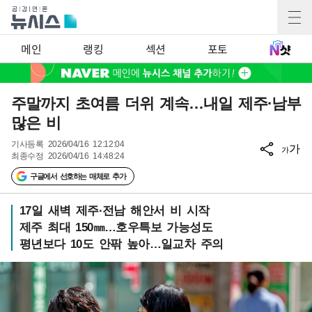
메인
랭킹
섹션
포토
주말까지 초여름 더위 계속…내일 제주·남부
많은 비
기사등록
2026/04/16 12:12:04
가
가
최종수정
2026/04/16 14:48:24
구글에서 선호하는 매체로 추가
17일 새벽 제주·전남 해안서 비 시작
제주 최대 150㎜…호우특보 가능성도
평년보다 10도 안팎 높아…일교차 주의