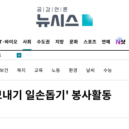
·서미화·
1위… 정
IT·바이오
사회
수도권
지방
문화
스포츠
연예
鄭
위해 뛸
승리
/보건
복지
교육
노동
환경
날씨
수능
내일날씨]
 원해 아
모내기 일손돕기' 봉사활동