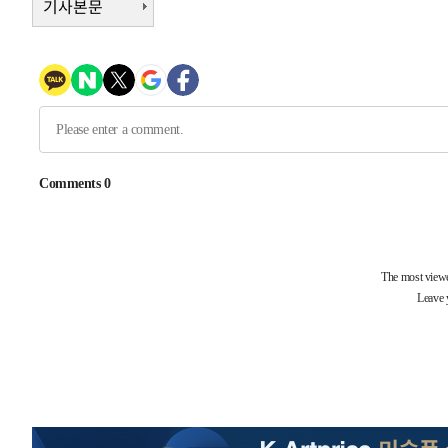
기사본문
1시간 전 >
여수 오동도 해상서 모터보트 전복…1명 사망·1명 실종
2시간 전 >
극한폭염 한풀 꺾이지만…'낮 최고 35도' 무더위, 열대야 계
날씨]
3시간 전 >
축구협회 "압수수색·성접대 논란 사과…쇄신의 기회로 삼겠
4시간 전 >
[속보]'압수수색·성접대 논란' 축구협회 "실망과 걱정 안겨드
7시간 전 >
'최고 37도' 폭염 지속…강원동해안 최대 150㎜ 비
9시간 전 >
[속보]뉴욕증시 상승 마감…S&P 0.6% 나스닥 1.3%↑
-27377초 전 >
이란 "호르무즈 재개방 합의 근접…美 배상 선행돼야"
-18424초 전 >
[속보]與최고위원 제주·인천 순회경선…박선원·최민희
한민수·김용 순
-18377초 전 >
[속보]김민석, 與 전대 당원투표 누적 득표율 45.42%로 
청래 44.56%
-17659초 전 >
[속보]與 대표 경선 제주·인천 당원투표…金 47.75%·
42.08%·宋 10.17%
-17193초 전 >
이강인 "아틀레티코 이적 기뻐…등번호 7번 의미보단 팀 
것"
-17128초 전 >
[속보]與 당대표 경선, 제주·인천 권리당원 투표 김민석 
-10902초 전 >
낮 최고 35도 '무더위'…동해안 시간당 30㎜ '강한 비'[
-10172초 전 >
[속보]이강인 "감독님이 원하는 마음 느꼈고, 많은 트로피
틀레티코 이적"
-9954초 전 >
수도권 40도 육박 '펄펄'…동해안 일부 지역엔 호의주의보
-8923초 전 >
온열질환 사망자 3명 늘어…누적 환자 3000명 돌파