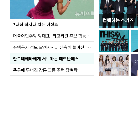
컴백하는 스키즈
이번주 국회에는 무
2타점 적시타 치는 이정후
더불어민주당 당대표·최고위원 후보 합동연설회
주택용지 검토 알려지자... 신속히 늘어선 '근조화환'
안드레예바에게 서브하는 페르난데스
폭우에 무너진 강릉 교동 주택 담벼락