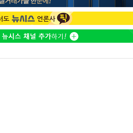
"손 떨림 포착"…카라 한승
1
연, 건강 괜찮나 팬들 '걱정'
'고지용과 이혼' 허양임, 
2
김희철, 거꾸로 걸린 광복
3
"X돌았네"
속[다음주
'덜 똘똘한 한 채' 시대 
4
다"
에 쏠리는 관심[세제 개편,
려 죄송"
차가원 "○○○ 까면 주변
5
미반환 속 녹취 폭로 파장
외신 주목한 '축구협회 성접
6
한일월드컵까지 소환
용산어린이정원 앞 즐비한 
7
시스Pic]