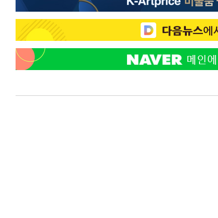
-2868초 전 >
강릉에 시간당 81.4㎜ 물폭탄…도로 잠기고 담벼락 붕괴
17분 전 >
백운산서 80년근 천종산삼 9뿌리 발견…감정가 1.3억원
55분 전 >
선재도서 해루질 나섰다 실종 60대, 닷새 만에 숨진 채 발견
1시간 전 >
남자 농구, 나고야 아시안게임서 '홈팀' 일본과 한일전
1시간 전 >
여수 오동도 해상서 모터보트 전복…1명 사망·1명 실종
2시간 전 >
극한폭염 한풀 꺾이지만…'낮 최고 35도' 무더위, 열대야 계
날씨]
3시간 전 >
축구협회 "압수수색·성접대 논란 사과…쇄신의 기회로 삼겠
4시간 전 >
[속보]'압수수색·성접대 논란' 축구협회 "실망과 걱정 안겨드
7시간 전 >
'최고 37도' 폭염 지속…강원동해안 최대 150㎜ 비
9시간 전 >
[속보]뉴욕증시 상승 마감…S&P 0.6% 나스닥 1.3%↑