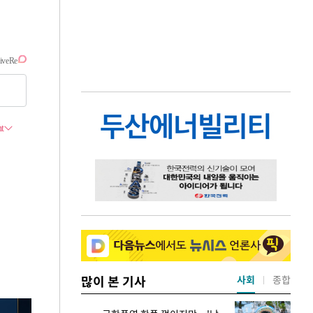
많이 본 기사
사회
종합