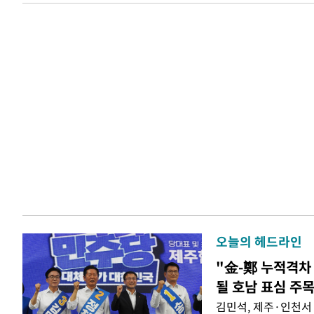
오늘의 헤드라인
"金-鄭 누적격차 
될 호남 표심 주
김민석, 제주·인천서 