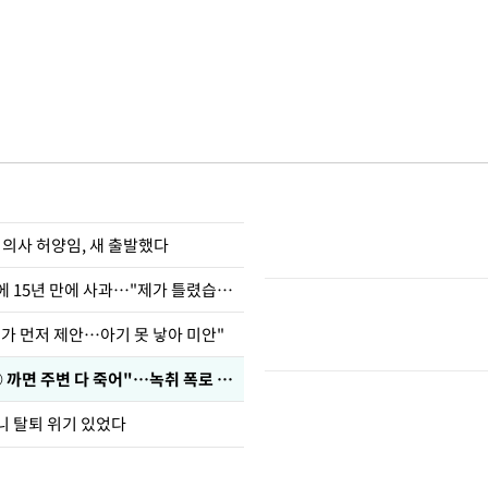
 의사 허양임, 새 출발했다
표창원, 남규리에 15년 만에 사과…"제가 틀렸습니다"
내가 먼저 제안…아기 못 낳아 미안"
차가원 "○○○ 까면 주변 다 죽어"…녹취 폭로 파장
니 탈퇴 위기 있었다