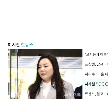
이시간
핫뉴스
'고지용과 이혼'
하리수 "이혼 
르센느, 알고보