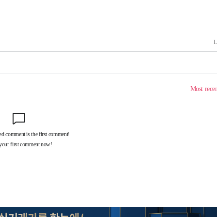
속[다음주
다"
려 죄송"
·서미화·
1위… 정
鄭
위해 뛸
승리
내일날씨]
 원해 아