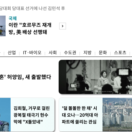
전당대회 당대표 선거에 나선 김민석 후
역 순회경선에서 '누적 1위'를 탈환했
국제
경제
 우세 지역으로 점쳐졌던 충청권과 부산
이란 "호르무즈 재개
세계식량가격 다
승 1패를 주고 받은 김 후보는 이날
방, 美 배상 선행돼
상승…곡물·설탕 
며 '2승 1패'로 앞서가게 됐다. 다
야"
썩'
율 차이가 '0.86%p'에 불과
융
산업
IT·바이오
사회
수도권
지방
문화
스포츠
혼' 허양임, 새 출발했다
김희철, 거꾸로 걸린
'덜 똘똘한 한 채' 시
광복절 태극기 현수
대 오나…20억대 아
막에 "X돌았네"
파트에 쏠리는 관심