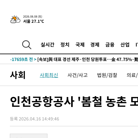
9시간 전 >
[속보]뉴욕증시 상승 마감…S&P 0.6% 나스닥 1.3%↑
2026.08.08 (토)
서울 27.1℃
-27377초 전 >
이란 "호르무즈 재개방 합의 근접…美 배상 선행돼야"
-18424초 전 >
[속보]與최고위원 제주·인천 순회경선…박선원·최민희
한민수·김용 순
-18377초 전 >
[속보]김민석, 與 전대 당원투표 누적 득표율 45.42%로 
실시간
정치
국제
경제
금융
산업
청래 44.56%
-17659초 전 >
[속보]與 대표 경선 제주·인천 당원투표…金 47.75%·
42.08%·宋 10.17%
-17193초 전 >
이강인 "아틀레티코 이적 기뻐…등번호 7번 의미보단 팀 
것"
-17128초 전 >
[속보]與 당대표 경선, 제주·인천 권리당원 투표 김민석 
사회
사회최신
사건/사고
법원/검찰
의료
-10902초 전 >
낮 최고 35도 '무더위'…동해안 시간당 30㎜ '강한 비'[
-10172초 전 >
[속보]이강인 "감독님이 원하는 마음 느꼈고, 많은 트로피
틀레티코 이적"
-9954초 전 >
수도권 40도 육박 '펄펄'…동해안 일부 지역엔 호의주의보
인천공항공사 '봄철 농촌 
-8923초 전 >
온열질환 사망자 3명 늘어…누적 환자 3000명 돌파
-2868초 전 >
강릉에 시간당 81.4㎜ 물폭탄…도로 잠기고 담벼락 붕괴
등록 2026.04.16 14:49:46
17분 전 >
백운산서 80년근 천종산삼 9뿌리 발견…감정가 1.3억원
55분 전 >
선재도서 해루질 나섰다 실종 60대, 닷새 만에 숨진 채 발견
1시간 전 >
남자 농구, 나고야 아시안게임서 '홈팀' 일본과 한일전