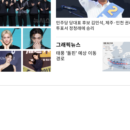
슨 일이? [뉴시스국회토pic]
민주당 당대표 후보 김민석, 제주·인천 
투표서 정청래에 승리
그래픽뉴스
태풍 '돌핀' 예상 이동
경로