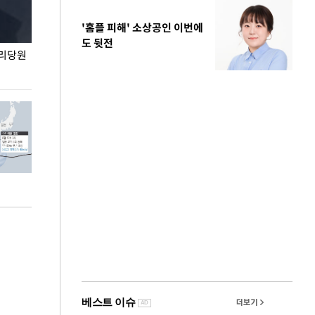
'홈플 피해' 소상공인 이번에
도 뒷전
권리당원
무더위 잊는 도심형 여름 축제 '2026 서울 바캉스
용산어린이정원 앞
페스티벌'