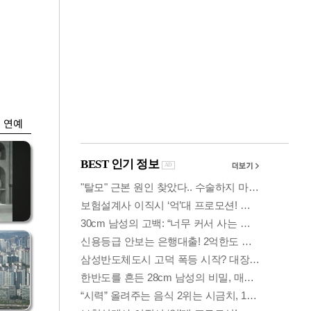
금융
시
다시 뛰는 코스닥…
'들
ETF 수익률 상위권
찍어
연예