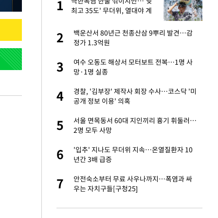
극한폭염 한풀 꺾이지만…'낮
1
1
최고 35도' 무더위, 열대야 계
속[다음주 날씨]
새 출발했다
백운산서 80년근 천종산삼 9뿌리 발견…감
2
2
정가 1.3억원
절 태극기 현수막에
여수 오동도 해상서 모터보트 전복…1명 사
3
3
망·1명 실종
오나…20억대 아파트
경찰, '김부장' 제작사 회장 수사…코스닥 '미
4
4
 그 이후②]
공개 정보 이용' 의혹
 다 죽어"…전세금
서울 면목동서 60대 지인끼리 흉기 휘둘러…
5
5
2명 모두 사망
대 의혹'…2002
'입추' 지나도 무더위 지속…온열질환자 10
6
6
년간 3배 급증
근조화환, 왜?[뉴
안전숙소부터 무료 사우나까지…폭염과 싸
7
7
우는 자치구들[구청25]