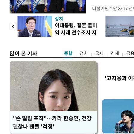
더불어민주당 8·17 
보가 8일 제주·인천 지
정치
다. 앞서 정청래 후보
희망
이대통령, 결혼 불이
·울산·경남 경선에서 1
각"
익 사례 전수조사 지
제주·인천 경선에서 이기
시
만 두 후보 간 누적 득표
많이 본 기사
종합
정치
국제
경제
금
'고지용과 이
"손 떨림 포착"…카라 한승연, 건강
괜찮나 팬들 '걱정'