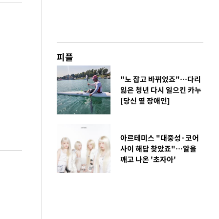
피플
"노 잡고 바뀌었죠"…다리
잃은 청년 다시 일으킨 카누
[당신 옆 장애인]
아르테미스 "대중성·코어
사이 해답 찾았죠"…알을
깨고 나온 '초자아'