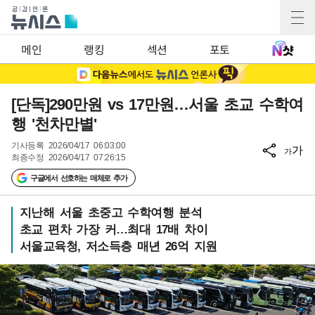
메인
랭킹
섹션
포토
[단독]290만원 vs 17만원…서울 초교 수학여
행 '천차만별'
기사등록
2026/04/17 06:03:00
가
가
최종수정
2026/04/17 07:26:15
구글에서 선호하는 매체로 추가
지난해 서울 초중고 수학여행 분석
초교 편차 가장 커…최대 17배 차이
서울교육청, 저소득층 매년 26억 지원