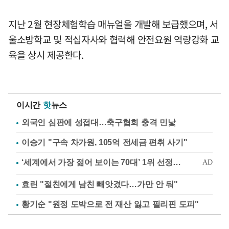
지난 2월 현장체험학습 매뉴얼을 개발해 보급했으며, 서
울소방학교 및 적십자사와 협력해 안전요원 역량강화 교
육을 상시 제공한다.
이시간
핫
뉴스
외국인 심판에 성접대…축구협회 충격 민낯
이승기 "구속 차가원, 105억 전세금 편취 사기"
효린 "절친에게 남친 빼앗겼다…가만 안 둬"
황기순 "원정 도박으로 전 재산 잃고 필리핀 도피"