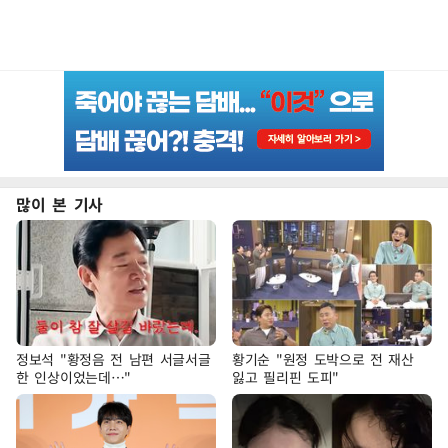
많이 본 기사
정보석 "황정음 전 남편 서글서글
황기순 "원정 도박으로 전 재산
한 인상이었는데…"
잃고 필리핀 도피"