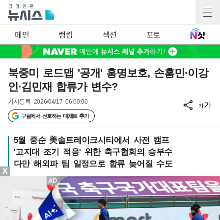
메인
랭킹
섹션
포토
북중미 로드맵 '공개' 홍명보호, 손흥민·이강
인·김민재 합류가 변수?
기사등록
2026/04/17 06:00:00
가
가
구글에서 선호하는 매체로 추가
5월 중순 美솔트레이크시티에서 사전 캠프
'고지대 조기 적응' 위한 축구협회의 승부수
다만 해외파 팀 일정으로 합류 늦어질 수도
X