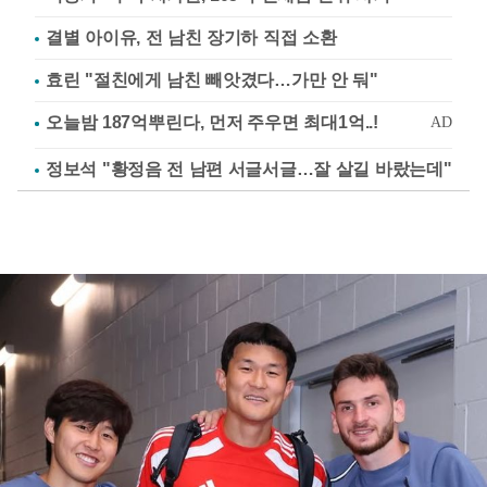
결별 아이유, 전 남친 장기하 직접 소환
효린 "절친에게 남친 빼앗겼다…가만 안 둬"
정보석 "황정음 전 남편 서글서글…잘 살길 바랐는데"