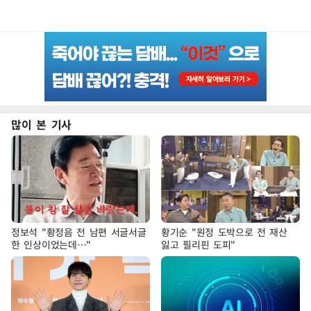
많이 본 기사
정보석 "황정음 전 남편 서글서글
황기순 "원정 도박으로 전 재산
한 인상이었는데…"
잃고 필리핀 도피"