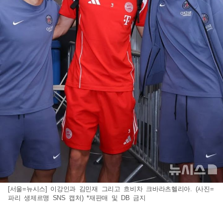
[서울=뉴시스] 이강인과 김민재 그리고 흐비차 크바라츠헬리아. (사진=
파리 생제르맹 SNS 캡처) *재판매 및 DB 금지