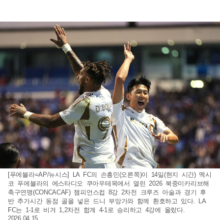
[푸에블라=AP/뉴시스] LA FC의 손흥민(오른쪽)이 14일(현지 시간) 멕시
코 푸에블라의 에스타디오 쿠아우테목에서 열린 2026 북중미카리브해
축구연맹(CONCACAF) 챔피언스컵 8강 2차전 크루즈 아술과 경기 후
반 추가시간 동점 골을 넣은 드니 부앙가와 함께 환호하고 있다. LA
FC는 1-1로 비겨 1,2차전 합계 4-1로 승리하고 4강에 올랐다.
2026.04.15.