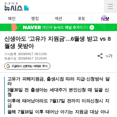
메인
랭킹
섹션
포토
신생아도 '고유가 지원금'…6월생 받고 vs 8
월생 못받아
기사등록
2026/04/17 06:13:00
가
가
최종수정
2026/04/17 10:29:44
구글에서 선호하는 매체로 추가
고유가 피해지원금, 출생시점 따라 지급·신청방식 달
라
3월30일 전 출생아는 세대주가 본인신청 때 일괄 신
청
이후에 태어났더라도 7월17일 전까지 이의신청시 지
급
올해 7월18일 이후 태어난 아기는 지원금 대상 아냐