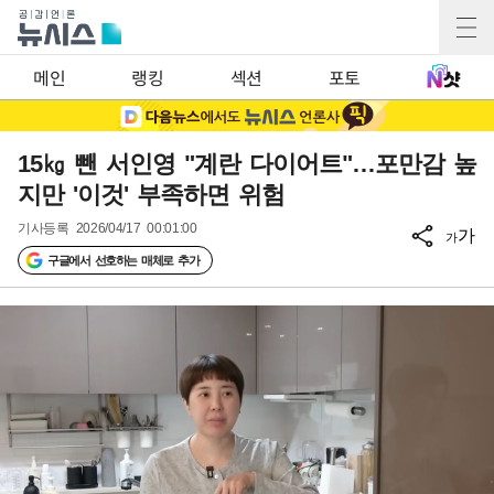
메인
랭킹
섹션
포토
15㎏ 뺀 서인영 "계란 다이어트"…포만감 높
지만 '이것' 부족하면 위험
기사등록
2026/04/17 00:01:00
가
가
구글에서 선호하는 매체로 추가