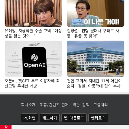
유혜정, 자궁적출 수술 고백 "여성
김정렬 "친형 군대서 구타로 사
성을 잃는 것이…"
망…유골 못 찾아"
오픈AI, 챗GPT 무료 이용자에 최
천안 교회서 지내던 11세 어린이
신모델 무제한 개방
숨져…경찰, 아동학대 혐의 수사
회사소개
제휴/컨텐츠 판매
약관·정책
고충처리
PC화면
제보하기
앱 다운로드
맨위로↑
광