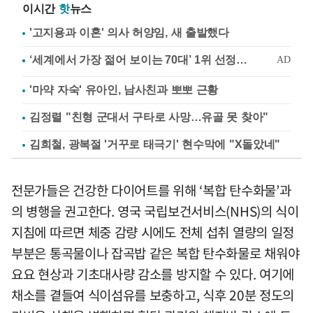
이시간
핫
뉴스
'고지용과 이혼' 의사 허양임, 새 출발했다
'마약 자숙' 유아인, 남사친과 뽀뽀 근황
김정렬 "친형 군대서 구타로 사망…유골 못 찾아"
김희철, 광복절 '거꾸로 태극기' 현수막에 "X돌았네"
전문가들은 건강한 다이어트를 위해 ‘복합 탄수화물’과
의 병행을 권고한다. 영국 국립보건서비스(NHS)의 식이
지침에 따르면 체중 감량 시에도 전체 섭취 열량의 일정
부분은 통곡물이나 잡곡밥 같은 복합 탄수화물로 채워야
요요 현상과 기초대사량 감소를 방지할 수 있다. 여기에
채소를 곁들여 식이섬유를 보충하고, 식후 20분 정도의