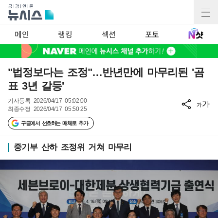
메인
랭킹
섹션
포토
"법정보다는 조정"…반년만에 마무리된 '곰
표 3년 갈등'
기사등록
2026/04/17 05:02:00
가
가
최종수정
2026/04/17 05:50:25
구글에서 선호하는 매체로 추가
중기부 산하 조정위 거쳐 마무리