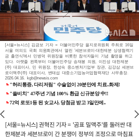
[서울=뉴시스] 김금보 기자 = 더불어민주당 을지로위원회 주최로 16일
서울 여의도 국회 의원회관에서 열린 '세븐브로이-대한제분 상생협력기
금 출연식'에서 민병덕 위원장을 비롯한 참석자들이 기념 촬영을 하고
있다. 아랫줄 왼쪽부터 더불어민주당 송재봉 의원, 이진성 대한제분
(주) 대표이사, 민 위원장, 한성숙 중소벤처기업부 장관, 김강삼 세븐브
로이맥주(주) 대표이사, 변태섭 대중소기업농어업협력재단 사무총장.
2026.04.16.
kgb@newsis.com
[서울=뉴시스] 권혁진 기자 = '곰표 밀맥주'를 둘러싼 대
한제분과 세븐브로이 간 분쟁이 정부의 조정으로 마침표