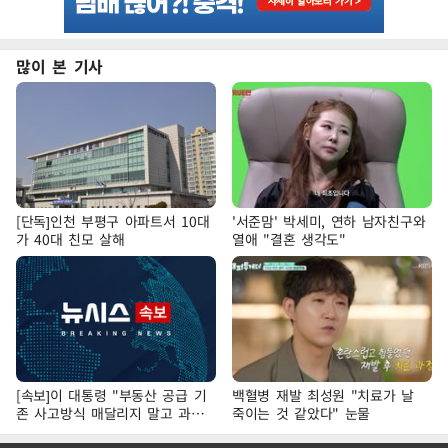
많이 본 기사
[단독]인천 부평구 아파트서 10대
'서준맘' 박세미, 연하 남자친구와
가 40대 친모 살해
열애 "결혼 생각도"
[속보]이 대통령 "부동산 공급 기
백혈병 재발 최성원 "치료가 날
존 사고방식 매달리지 말고 과감
죽이는 것 같았다" 눈물
히 실천"