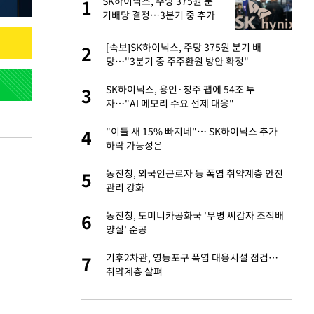
 사
SK하이닉스, 주당 375원 분
1
1
기배당 결정…3분기 중 추가
주주환원 발표
경기 들여다보니…한
[속보]SK하이닉스, 주당 375원 분기 배
2
2
당…"3분기 중 주주환원 방안 확정"
 분기배당 결정…3
SK하이닉스, 용인·청주 팹에 54조 투
3
3
표
자…"AI 메모리 수요 선제 대응"
75원 분기 배
"이틀 새 15% 빠지네"… SK하이닉스 추가
4
4
방안 확정"
하락 가능성은
안…이동 용이한 장
농진청, 외국인근로자 등 폭염 취약계층 안전
5
5
관리 강화
…"배우가 내 길 아
농진청, 도미니카공화국 '무병 씨감자 조직배
6
6
양실' 준공
 밥 사줘…상대 주장
기후2차관, 영등포구 폭염 대응시설 점검…
7
7
취약계층 살펴