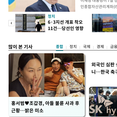
이재명 대통령이 7일 
인종합자산관리계좌(ISA
안'을 전면 재검토 할 
정치
들과의 상황 점검 회의에
 두
6·3지선 개표 착오
지법안을 둘러싼 투자자
11건…당선인 영향
았다. 이 자리에서 이 
 정도
없어
많이 본 기사
종합
정치
국제
경제
금
외국인 심판 
니…한국 축구 
홍서범♥조갑경, 아들 불륜 사과 후
근황…밝은 미소