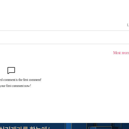
기소
수…이병태
지(종합)
0.3만개
 4.1%로
고 과감히
쪽 아웃바운
역 선포
못 갈 수
선제 대응"