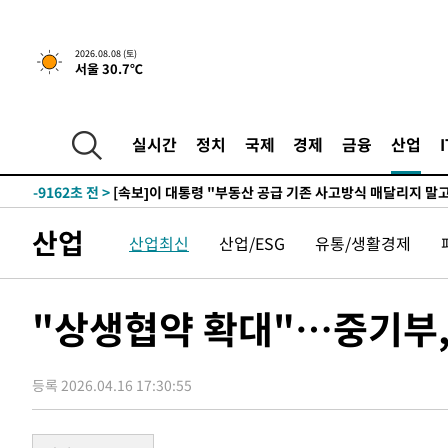
3시간 전 >
[속보]규제합리화위원회 부위원장에 김태유 서울대 공대 교
2026.08.08 (토)
서울 30.7℃
후임
-16712초 전 >
이강인, 폭염 속 AT마드리드 첫 훈련…80명 식사 대접까
-13851초 전 >
미 사업체 일자리, 7월에 2.3만개 순감하고 그 전 2개월 1
하향수정 (2보)
-13299초 전 >
[속보] 미 사업체, 일자리 7월에 2.3만 개 줄어…실업률은
실시간
정치
국제
경제
금융
산업
↓
-9162초 전 >
[속보]이 대통령 "부동산 공급 기존 사고방식 매달리지 말
실천"
-8247초 전 >
이란, "오만과 '중앙 단일 루트' 합의…북쪽 인바운드·남
드는 임시"
3분 전 >
"낮 기온 소폭 하락"…수도권 폭염중대경보, 폭염경보로 하향
산업
산업최신
산업/ESG
유통/생활경제
3분 전 >
[속보]이 대통령, '호우피해' 안동·의성 관할 4개 면 특별재난지
4분 전 >
[단독]중수청 지원 검사들, 정원 초과 시 낮은 계급 임용…희망지 
도
38분 전 >
낮 최고 37도 찜통더위…곳곳 소나기·강원 많은 비[내일날씨]
"상생협약 확대"…중기부,
1시간 전 >
SK하이닉스, 용인·청주 팹에 54조 투자…"AI 메모리 수요 
1시간 전 >
여자배구 이재영·이다영 자매, 아제르바이잔 투란VC 입단
등록 2026.04.16 17:30:55
2시간 전 >
외국인 심판 성 접대 7경기 들여다보니…한국 축구 '5승 2무'
2시간 전 >
[속보]코스닥, 2.86포인트(0.36%) 내린 798.81마감
2시간 전 >
[속보]코스피, 6200선 약보합…0.60% 내린 6258.77에 마