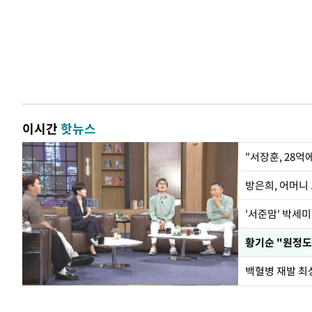
이시간
핫뉴스
"서장훈, 28억
방은희, 어머니 
'서준맘' 박세미
황기순 "원정도
백혈병 재발 최성