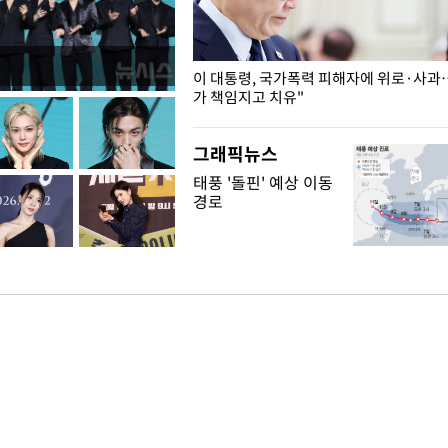
개구리밥
이 대통령, 국가폭력 피해자에 위로·사과
가 책임지고 치유"
그래픽뉴스
태풍 '돌핀' 예상 이동
경로