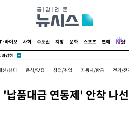
수…이병태
지(종합)
0.3만개
 4.1%로
IT·바이오
사회
수도권
지방
문화
스포츠
연예
고 과감히
쪽 아웃바운
패션/뷰티
음식/맛집
창업/취업
자동차/항공
전기/전
역 선포
못 갈 수
 '납품대금 연동제' 안착 나
선제 대응"
쳐