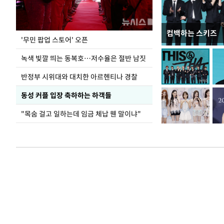
컴백하는 스키즈
지석천 뒤덮은 
'무민 팝업 스토어' 오픈
녹색 빛깔 띄는 동복호…저수율은 절반 남짓
반정부 시위대와 대치한 아르헨티나 경찰
동성 커플 입장 축하하는 하객들
"목숨 걸고 일하는데 임금 체납 웬 말이냐"