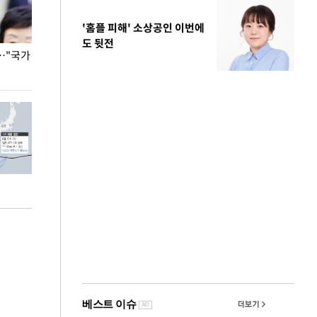
'홈플 피해' 소상공인 이번에
도 뒷전
…"국가
홈플러스, 67개 점포 가오픈… 13일 정식 개장
오세훈 서울시장,
환경 점검