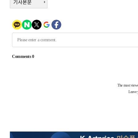
기사본문
2시간 전 >
[속보]원·달러 환율, 7.7원 내린 1416.1원 마감
2시간 전 >
[속보] 노원서 40.1도 관측…서울, 2018년 이후 첫 40도
3시간 전 >
[속보]종합특검, '계엄 수용공간 확보' 신용해 前교정본부장 
3시간 전 >
외신들도 주목한 韓축구 파문…"국민적 공분에 수사 재개"
3시간 전 >
11시간 압수수색에 성접대 파문까지…'쑥대밭' 된 축구협회
3시간 전 >
[속보]규제합리화위원회 부위원장에 김태유 서울대 공대 교
후임
-16712초 전 >
이강인, 폭염 속 AT마드리드 첫 훈련…80명 식사 대접까
-13851초 전 >
미 사업체 일자리, 7월에 2.3만개 순감하고 그 전 2개월 1
하향수정 (2보)
-13299초 전 >
[속보] 미 사업체, 일자리 7월에 2.3만 개 줄어…실업률은
↓
-9162초 전 >
[속보]이 대통령 "부동산 공급 기존 사고방식 매달리지 말
실천"
-8247초 전 >
이란, "오만과 '중앙 단일 루트' 합의…북쪽 인바운드·남
드는 임시"
3분 전 >
"낮 기온 소폭 하락"…수도권 폭염중대경보, 폭염경보로 하향
3분 전 >
[속보]이 대통령, '호우피해' 안동·의성 관할 4개 면 특별재난지
4분 전 >
[단독]중수청 지원 검사들, 정원 초과 시 낮은 계급 임용…희망지 
도
38분 전 >
낮 최고 37도 찜통더위…곳곳 소나기·강원 많은 비[내일날씨]
1시간 전 >
SK하이닉스, 용인·청주 팹에 54조 투자…"AI 메모리 수요 