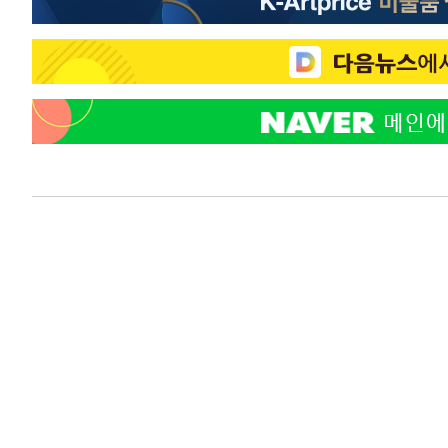
1시간 전 >
여자배구 이재영·이다영 자매, 아제르바이잔 투란VC 입단
2시간 전 >
외국인 심판 성 접대 7경기 들여다보니…한국 축구 '5승 2무'
2시간 전 >
[속보]코스닥, 2.86포인트(0.36%) 내린 798.81마감
2시간 전 >
[속보]코스피, 6200선 약보합…0.60% 내린 6258.77에 마
2시간 전 >
[속보]원·달러 환율, 7.7원 내린 1416.1원 마감
2시간 전 >
[속보] 노원서 40.1도 관측…서울, 2018년 이후 첫 40도
3시간 전 >
[속보]종합특검, '계엄 수용공간 확보' 신용해 前교정본부장 
3시간 전 >
외신들도 주목한 韓축구 파문…"국민적 공분에 수사 재개"
3시간 전 >
11시간 압수수색에 성접대 파문까지…'쑥대밭' 된 축구협회
3시간 전 >
[속보]규제합리화위원회 부위원장에 김태유 서울대 공대 교
후임