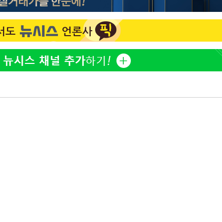
홍서범♥조갑경, 아들 불륜
1
과 후 근황…밝은 미소
외국인 심판 성 접대 7
2
국 축구 '5승 2무'
쳐
SK하이닉스, 주당 375원
3
분기 중 추가 주주환원 발
[속보]SK하이닉스, 주당 3
4
기소
당…"3분기 중 주주환원 
與 황희 "버스 하우스 제
5
점도 있을 것"
수…이병태
최성원, 백혈병 두 번 투병
6
닌가 싶었다"
황정민 20년 팬 "내게도
7
틀리다 확신"