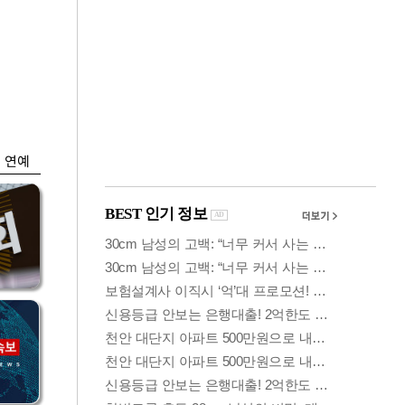
금융
…
두나무, 경찰청 '압수
 중
가상자산' 관리한다
연예