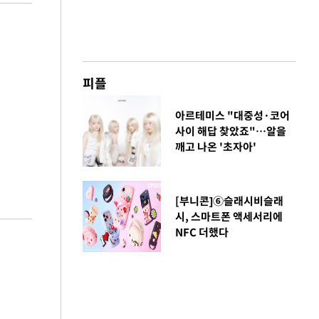
피플
아르테미스 "대중성·코어
사이 해답 찾았죠"…알을
깨고 나온 '초자아'
[부니콘]⑥슬래시비슬래
시, 스마트폰 액세서리에
NFC 더했다