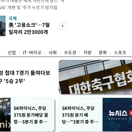
정부가 내놓은 세제 개편안에 담긴 '개
)' 개편 및 '주가 누르기 방지법
것을 지시했다. 이 대통령은 이날 참모
국제
경제
서 ISA 개편 방안 및 주가 누르기 방
美 '고용쇼크'…7월
수도권 고용 급랭
들의 반발 등에 대한 내용을 보고 받
일자리 2만3000개
전국 취업자 10명
대통령은 ISA 개편안과
감소
1명뿐
융
산업
IT·바이오
사회
수도권
지방
문화
스포츠
성 접대 7경기 들여다보
'5승 2무'
SK하이닉스, 주당
SK하이닉스, 주당
375원 분기배당 결
375원 분기 배
정…3분기 중 추가
당…"3분기 중 주주
주주환원 발표
환원 방안 확정"