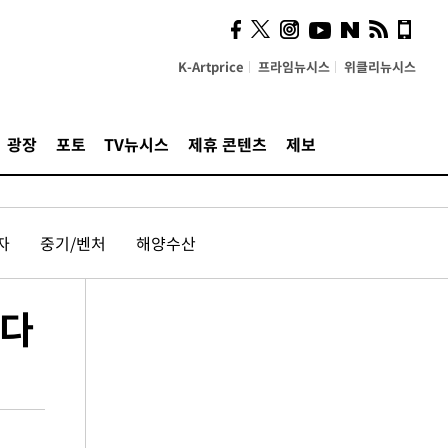
K-Artprice
프라임뉴시스
위클리뉴시스
광장
포토
TV뉴시스
제휴 콘텐츠
제보
자
중기/벤처
해양수산
선다