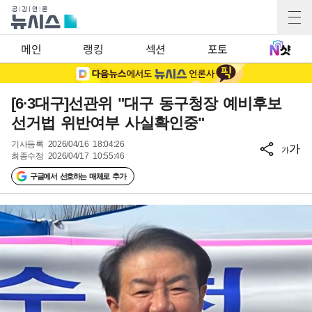
메인
랭킹
섹션
포토
[6·3대구]선관위 "대구 동구청장 예비후보
선거법 위반여부 사실확인중"
기사등록
2026/04/16 18:04:26
가
가
최종수정
2026/04/17 10:55:46
구글에서 선호하는 매체로 추가