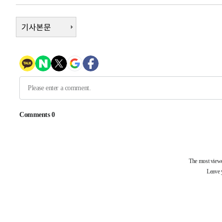
-3402초 전 >
여수 오동도 해상서 모터보트 전복…1명 사망·1명 실종
6분 전 >
기사본문
극한폭염 한풀 꺾이지만…'낮 최고 35도' 무더위, 열대야 계속[
씨]
55분 전 >
축구협회 "압수수색·성접대 논란 사과…쇄신의 기회로 삼겠다
1시간 전 >
[속보]'압수수색·성접대 논란' 축구협회 "실망과 걱정 안겨드
4시간 전 >
'최고 37도' 폭염 지속…강원동해안 최대 150㎜ 비
6시간 전 >
[속보]뉴욕증시 상승 마감…S&P 0.6% 나스닥 1.3%↑
-28231초 전 >
[속보]與최고위원 제주·인천 순회경선…박선원·최민희
한민수·김용 순
-28184초 전 >
[속보]김민석, 與 전대 당원투표 누적 득표율 45.42%로 
청래 44.56%
-27466초 전 >
[속보]與 대표 경선 제주·인천 당원투표…金 47.75%·
42.08%·宋 10.17%
-27000초 전 >
이강인 "아틀레티코 이적 기뻐…등번호 7번 의미보단 팀 
것"
-26935초 전 >
[속보]與 당대표 경선, 제주·인천 권리당원 투표 김민석 
-20709초 전 >
낮 최고 35도 '무더위'…동해안 시간당 30㎜ '강한 비'[
-19979초 전 >
[속보]이강인 "감독님이 원하는 마음 느꼈고, 많은 트로피
틀레티코 이적"
-19761초 전 >
수도권 40도 육박 '펄펄'…동해안 일부 지역엔 호의주의
-18730초 전 >
온열질환 사망자 3명 늘어…누적 환자 3000명 돌파
-12675초 전 >
강릉에 시간당 81.4㎜ 물폭탄…도로 잠기고 담벼락 붕괴