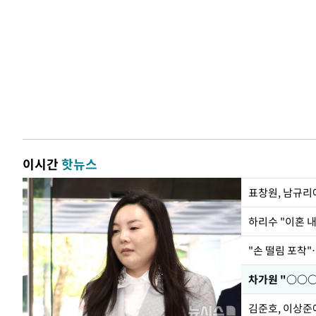
이시간
핫뉴스
하리수 "이혼 
"손 떨림 포착"
김준호, 이상준