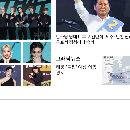
슨 일이? [뉴시스국회토pic]
민주당 당대표 후보 김민석, 제주·인천 
투표서 정청래에 승리
그래픽뉴스
태풍 '돌핀' 예상 이동
경로