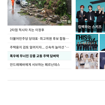
컴백하는 스키즈
이번주 국회에는 무
2타점 적시타 치는 이정후
더불어민주당 당대표·최고위원 후보 합동연설회
주택용지 검토 알려지자... 신속히 늘어선 '근조화환'
폭우에 무너진 강릉 교동 주택 담벼락
안드레예바에게 서브하는 페르난데스