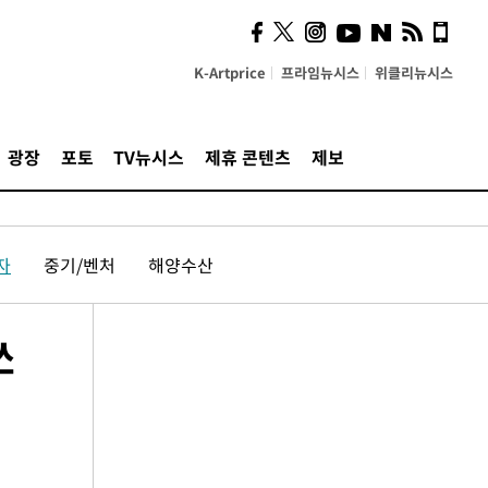
K-Artprice
프라임뉴시스
위클리뉴시스
광장
포토
TV뉴시스
제휴 콘텐츠
제보
자
중기/벤처
해양수산
쏘