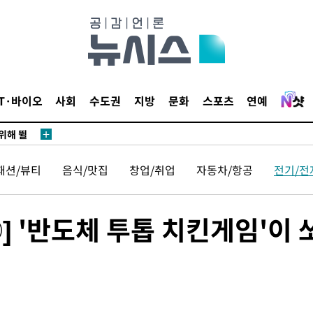
·서미화·
1위… 정
IT·바이오
사회
수도권
지방
문화
스포츠
연예
鄭
위해 뛸
승리
패션/뷰티
음식/맛집
창업/취업
자동차/항공
전기/전
내일날씨]
 원해 아
보
 '반도체 투톱 치킨게임'이 