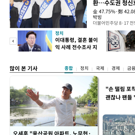
환…수도권 청신
金 47.75%·鄭 42
박빙
더불어민주당 8·17 
인천 권리당원 투표에서
정치
난주 첫 주말 순회경선
 사업
이대통령, 결혼 불이
경남에서는 정청래 후보
익 사례 전수조사 지
앙당 선관위원장은 8일
시
합산 결과 김 후보가 전체
많이 본 기사
종합
정치
국제
경제
금
"손 떨림 포
괜찮나 팬들 
오세훈 "용산공원 아파트, 노무현·