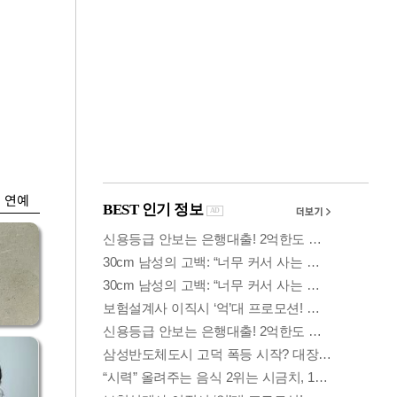
금융
시
다시 뛰는 코스닥…
'들
ETF 수익률 상위권
찍어
연예