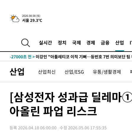
2026.08.08 (토)
서울 29.3℃
6시간 전 >
[속보]뉴욕증시 상승 마감…S&P 0.6% 나스닥 1.3%↑
-28231초 전 >
[속보]與최고위원 제주·인천 순회경선…박선원·최민희
한민수·김용 순
-28184초 전 >
[속보]김민석, 與 전대 당원투표 누적 득표율 45.42%로 
실시간
정치
국제
경제
금융
산업
청래 44.56%
-27466초 전 >
[속보]與 대표 경선 제주·인천 당원투표…金 47.75%·
42.08%·宋 10.17%
-27000초 전 >
이강인 "아틀레티코 이적 기뻐…등번호 7번 의미보단 팀 
것"
-26935초 전 >
[속보]與 당대표 경선, 제주·인천 권리당원 투표 김민석 
산업
산업최신
산업/ESG
유통/생활경제
-20709초 전 >
낮 최고 35도 '무더위'…동해안 시간당 30㎜ '강한 비'[
-19979초 전 >
[속보]이강인 "감독님이 원하는 마음 느꼈고, 많은 트로피
틀레티코 이적"
-19761초 전 >
수도권 40도 육박 '펄펄'…동해안 일부 지역엔 호의주의
[삼성전자 성과급 딜레마①]
-18730초 전 >
온열질환 사망자 3명 늘어…누적 환자 3000명 돌파
아올린 파업 리스크
-12675초 전 >
강릉에 시간당 81.4㎜ 물폭탄…도로 잠기고 담벼락 붕괴
-8782초 전 >
백운산서 80년근 천종산삼 9뿌리 발견…감정가 1.3억원
-6492초 전 >
선재도서 해루질 나섰다 실종 60대, 닷새 만에 숨진 채 발견
등록 2026.04.18 06:00:00
수정 2026.05.06 17:55:35
-4026초 전 >
남자 농구, 나고야 아시안게임서 '홈팀' 일본과 한일전