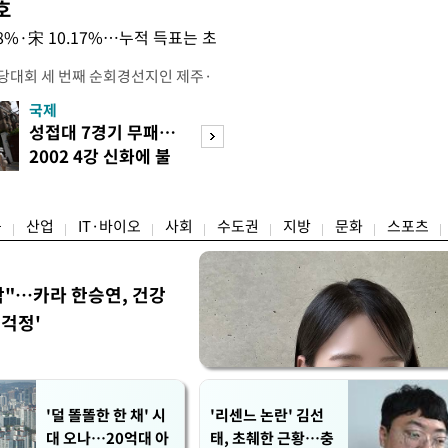
호
.08%·宋 10.17%…누적 득표는 초
전당대회 세 번째 순회경선지인 제주·
 김민석 당대표 후보가 승리했다. 지
국제
경제
에서 충청권은 김 후보가, 부산·울산·
성접대 7경기 무패…
세계식량가격 다
가 승리한 바 있다. 소병훈 민주당 중
2002 4강 신화에 불
상승…곡물·설탕 
 제주·인천 순회경선 권리당원 투표
똥
썩'
 투표 4만7198표 중 2만2537
융
산업
IT·바이오
사회
수도권
지방
문화
스포츠
착"…카라 한승연, 건강
'걱정'
'덜 똘똘한 한 채' 시
'리센느 논란' 김선
대 오나…20억대 아
태, 초췌한 근황…충