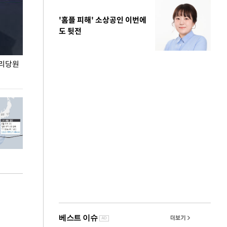
'홈플 피해' 소상공인 이번에
도 뒷전
권리당원
무더위 잊는 도심형 여름 축제 '2026 서울 바캉스
용산어린이정원 앞
페스티벌'