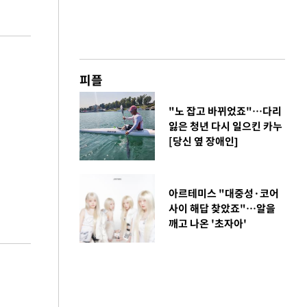
피플
"노 잡고 바뀌었죠"…다리
잃은 청년 다시 일으킨 카누
[당신 옆 장애인]
아르테미스 "대중성·코어
사이 해답 찾았죠"…알을
깨고 나온 '초자아'