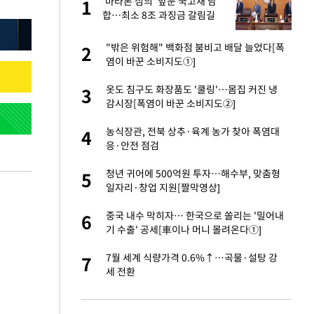
노
'마라톤 심의' 앞둔 국고채 담
1
1
것"
합…최소 8조 과징금 갈림길
승연, 건강 괜찮나
"밖은 위험해" 백화점 붐비고 배달 늘었다[폭
2
2
염이 바꾼 소비지도①]
오나…20억대 아파트
옷도 침구도 화장품도 '쿨링'…몸집 커진 냉
3
3
 그 이후②]
감시장[폭염이 바꾼 소비지도②]
초췌한 근황…충주시
농식장관, 전북 상추·육계 농가 찾아 폭염대
4
4
응·안전 점검
채 담합…최소 8조
청년 귀어에 500억원 투자…해수부, 맞춤형
5
5
일자리·창업 지원[짤막영상]
대 의혹'…2002
중국 내수 막히자… 한국으로 쏠리는 '밀어내
6
6
기 수출' 공세[車이나 머니 몰려온다①]
"…네이버가 국방
7월 세계 식량가격 0.6%↑…곡물·설탕 강
7
7
세 전환