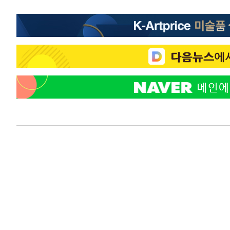
-8782초 전 >
백운산서 80년근 천종산삼 9뿌리 발견…감정가 1.3억원
-6492초 전 >
선재도서 해루질 나섰다 실종 60대, 닷새 만에 숨진 채 발견
-4026초 전 >
남자 농구, 나고야 아시안게임서 '홈팀' 일본과 한일전
-3402초 전 >
여수 오동도 해상서 모터보트 전복…1명 사망·1명 실종
6분 전 >
극한폭염 한풀 꺾이지만…'낮 최고 35도' 무더위, 열대야 계속[
씨]
55분 전 >
축구협회 "압수수색·성접대 논란 사과…쇄신의 기회로 삼겠다
1시간 전 >
[속보]'압수수색·성접대 논란' 축구협회 "실망과 걱정 안겨드
4시간 전 >
'최고 37도' 폭염 지속…강원동해안 최대 150㎜ 비
6시간 전 >
[속보]뉴욕증시 상승 마감…S&P 0.6% 나스닥 1.3%↑