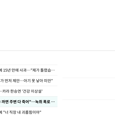
표창원, 남규리에 15년 만에 사과…"제가 틀렸습니다"
내가 먼저 제안…아기 못 낳아 미안"
…카라 한승연 '건강 이상설'
차가원 "○○○ 까면 주변 다 죽어"…녹취 폭로 파장
에 "너 직장 내 괴롭힘이야"