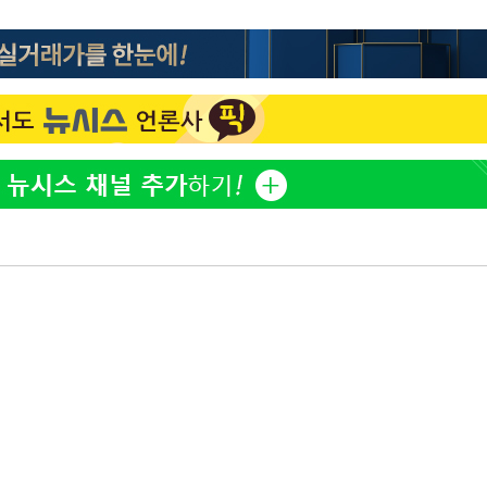
오세훈 "용산공원 아파트, 
1
무현·문재인 철학 뒤집는 
"손 떨림 포착"…카라 한
2
팬들 '걱정'
'덜 똘똘한 한 채' 시대 
3
다음주 날
에 쏠리는 관심[세제 개편,
"
'리센느 논란' 김선태, 
4
려 죄송"
장 "다시 돌아올 생각?"
'마라톤 심의' 앞둔 국고
5
과징금 갈림길
외신 주목한 '축구협회 성접
6
한일월드컵까지 소환
"한국판 팔란티어 꿈꾼다
7
AI 사업에 진심인 이유