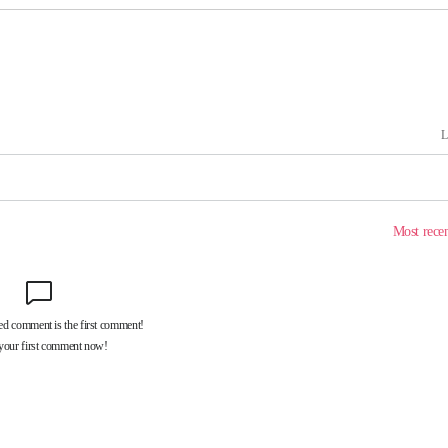
다음주 날
"
려 죄송"
·서미화·
1위… 정
鄭
위해 뛸
승리
내일날씨]
 원해 아
보