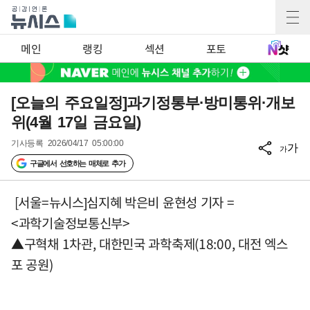
메인
랭킹
섹션
포토
[오늘의 주요일정]과기정통부·방미통위·개보
위(4월 17일 금요일)
기사등록
2026/04/17 05:00:00
가
가
구글에서 선호하는 매체로 추가
[서울=뉴시스]심지혜 박은비 윤현성 기자 =
<과학기술정보통신부>
▲구혁채 1차관, 대한민국 과학축제(18:00, 대전 엑스
포 공원)