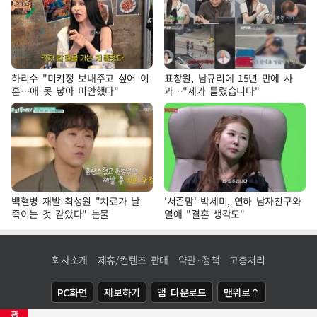
하리수 "미키정 보내주고 싶어 이
표창원, 남규리에 15년 만에 사
혼…애 못 낳아 미안했다"
과…"제가 틀렸습니다"
백혈병 재발 최성원 "치료가 날
'서준맘' 박세미, 연하 남자친구와
죽이는 것 같았다" 눈물
열애 "결혼 생각도"
회사소개
제휴/컨텐츠 판매
약관·정책
고충처리
PC화면
제보하기
앱 다운로드
맨위로↑
광