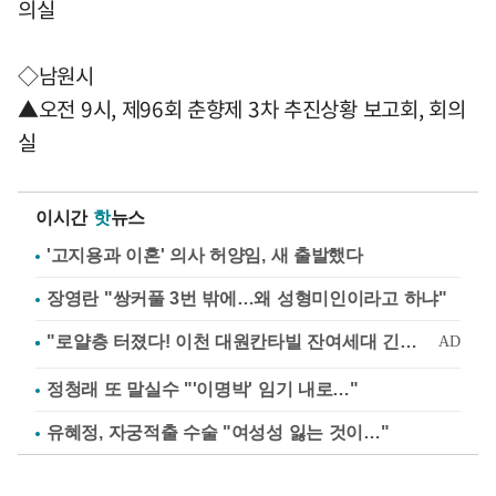
의실
◇남원시
▲오전 9시, 제96회 춘향제 3차 추진상황 보고회, 회의
실
이시간
핫
뉴스
'고지용과 이혼' 의사 허양임, 새 출발했다
장영란 "쌍커풀 3번 밖에…왜 성형미인이라고 하냐"
정청래 또 말실수 "'이명박' 임기 내로…"
유혜정, 자궁적출 수술 "여성성 잃는 것이…"