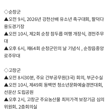
◇순창군
▲오전 9시, 2026년 강천산배 유소년 축구대회, 팔덕다
용도경기장
▲오전 10시, 제2회 순창 참두릅 여행 개장식, 경천주무
대
▲오후 6시, 제64회 순창군민의 날 기념식 , 순창읍중앙
로주무대
◇고창군
▲오전 8시30분, 주요 간부공무원(3국) 회의, 부군수실
▲오전 10시, 제49회 동백연 청소년문화예술경연대회,
선운산 도립공원
▲오후 2시, 고창군 주요농산물 최저가격 보장기금 심의
위원회, 2층회의실