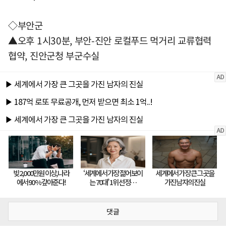
◇부안군
▲오후 1시30분, 부안-진안 로컬푸드 먹거리 교류협력
협약, 진안군청 부군수실
댓글