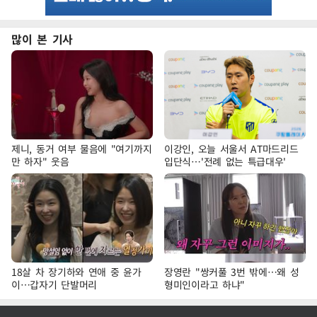
많이 본 기사
제니, 동거 여부 물음에 "여기까지
이강인, 오늘 서울서 AT마드리드
만 하자" 웃음
입단식…'전례 없는 특급대우'
18살 차 장기하와 연애 중 윤가
장영란 "쌍커풀 3번 밖에…왜 성
이…갑자기 단발머리
형미인이라고 하냐"