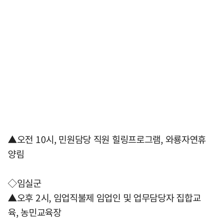
▲오전 10시, 민원담당 직원 힐링프로그램, 와룡자연휴
양림
◇임실군
▲오후 2시, 임업직불제 임업인 및 업무담당자 집합교
육, 농민교육장