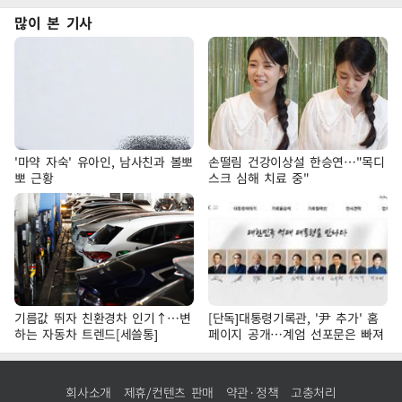
많이 본 기사
'마약 자숙' 유아인, 남사친과 볼뽀
손떨림 건강이상설 한승연…"목디
뽀 근황
스크 심해 치료 중"
기름값 뛰자 친환경차 인기↑…변
[단독]대통령기록관, '尹 추가' 홈
하는 자동차 트렌드[세쓸통]
페이지 공개…계엄 선포문은 빠져
회사소개
제휴/컨텐츠 판매
약관·정책
고충처리