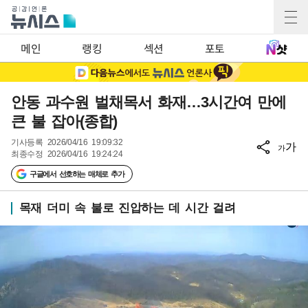
메인
랭킹
섹션
포토
안동 과수원 벌채목서 화재…3시간여 만에
큰 불 잡아(종합)
기사등록
2026/04/16 19:09:32
가
가
최종수정
2026/04/16 19:24:24
구글에서 선호하는 매체로 추가
목재 더미 속 불로 진압하는 데 시간 걸려