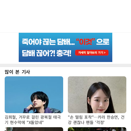
많이 본 기사
김희철, 거꾸로 걸린 광복절 태극
"손 떨림 포착"…카라 한승연, 건
기 현수막에 "X돌았네"
강 괜찮나 팬들 '걱정'