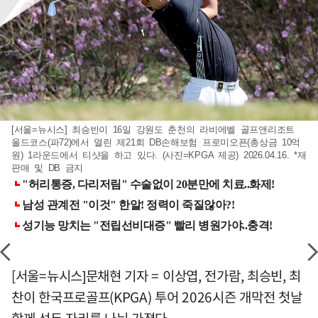
[서울=뉴시스] 최승빈이 16일 강원도 춘천의 라비에벨 골프앤리조트
올드코스(파72)에서 열린 제21회 DB손해보험 프로미오픈(총상금 10억
원) 1라운드에서 티샷을 하고 있다. (사진=KPGA 제공) 2026.04.16. *재
판매 및 DB 금지
[서울=뉴시스]문채현 기자 = 이상엽, 전가람, 최승빈, 최
찬이 한국프로골프(KPGA) 투어 2026시즌 개막전 첫날