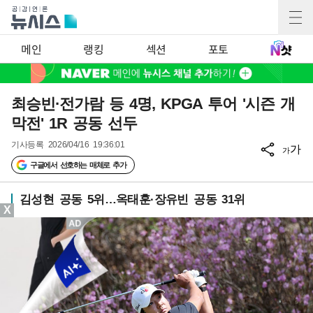
메인
랭킹
섹션
포토
최승빈·전가람 등 4명, KPGA 투어 '시즌 개
막전' 1R 공동 선두
기사등록
2026/04/16 19:36:01
가
가
구글에서 선호하는 매체로 추가
김성현 공동 5위…옥태훈·장유빈 공동 31위
X