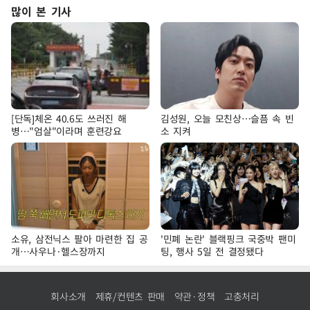
많이 본 기사
[단독]체온 40.6도 쓰러진 해
김성원, 오늘 모친상…슬픔 속 빈
병…"엄살"이라며 훈련강요
소 지켜
소유, 삼전닉스 팔아 마련한 집 공
'민폐 논란' 블랙핑크 국중박 팬미
개…사우나·헬스장까지
팅, 행사 5일 전 결정됐다
회사소개
제휴/컨텐츠 판매
약관·정책
고충처리