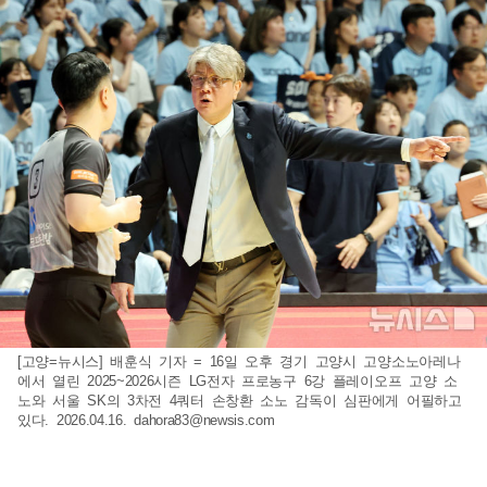
[고양=뉴시스] 배훈식 기자 = 16일 오후 경기 고양시 고양소노아레나
에서 열린 2025~2026시즌 LG전자 프로농구 6강 플레이오프 고양 소
노와 서울 SK의 3차전 4쿼터 손창환 소노 감독이 심판에게 어필하고
있다. 2026.04.16.
dahora83@newsis.com