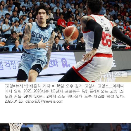
[고양=뉴시스] 배훈식 기자 = 16일 오후 경기 고양시 고양소노아레나
에서 열린 2025~2026시즌 LG전자 프로농구 6강 플레이오프 고양 소
노와 서울 SK의 3차전, 2쿼터 소노 켐바오가 노룩 패스를 하고 있다.
2026.04.16.
dahora83@newsis.com