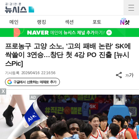
메인
랭킹
섹션
포토
프로농구 고양 소노, '고의 패배 논란' SK에
싹쓸이 3연승…창단 첫 4강 PO 진출 [뉴시
스Pic]
기사등록
2026/04/16 22:16:56
가
가
구글에서 선호하는 매체로 추가
X