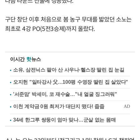
다음 라운드 진출에 성공했다.
구단 창단 이후 처음으로 봄 농구 무대를 밟았던 소노는
최초로 4강 PO(5전3승제)까지 올랐다.
이시간
핫
뉴스
소유, 삼전닉스 팔아 산 사우나·헬스장 딸린 집 눈길
오지헌 "일타강사 父…100평 수영장 딸린 집 살았다"
'서준맘' 박세미, 코 재수술…"내 얼굴 징그러워"
34세 한그루 쌍둥이 엄마 맞나…군살 없는 몸매