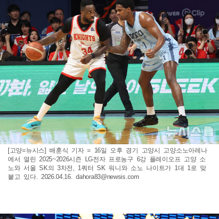
[고양=뉴시스] 배훈식 기자 = 16일 오후 경기 고양시 고양소노아레나
에서 열린 2025~2026시즌 LG전자 프로농구 6강 플레이오프 고양 소
노와 서울 SK의 3차전, 1쿼터 SK 워니와 소노 나이트가 1대 1로 맞
붙고 있다. 2026.04.16.
dahora83@newsis.com