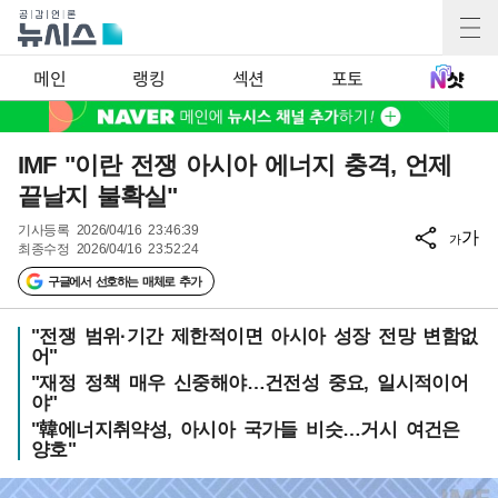
메인
랭킹
섹션
포토
IMF "이란 전쟁 아시아 에너지 충격, 언제
끝날지 불확실"
기사등록
2026/04/16 23:46:39
가
가
최종수정
2026/04/16 23:52:24
구글에서 선호하는 매체로 추가
"전쟁 범위·기간 제한적이면 아시아 성장 전망 변함없
어"
"재정 정책 매우 신중해야…건전성 중요, 일시적이어
야"
"韓에너지취약성, 아시아 국가들 비슷…거시 여건은
양호"