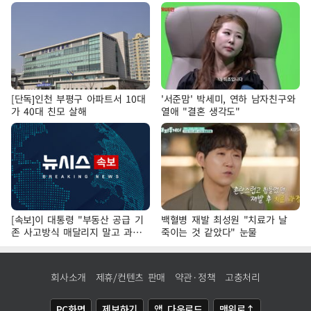
[단독]인천 부평구 아파트서 10대
'서준맘' 박세미, 연하 남자친구와
가 40대 친모 살해
열애 "결혼 생각도"
[속보]이 대통령 "부동산 공급 기
백혈병 재발 최성원 "치료가 날
존 사고방식 매달리지 말고 과감
죽이는 것 같았다" 눈물
히 실천"
회사소개
제휴/컨텐츠 판매
약관·정책
고충처리
PC화면
제보하기
앱 다운로드
맨위로↑