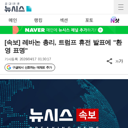
메인
랭킹
섹션
포토
[속보] 레바논 총리, 트럼프 휴전 발표에 "환
영 표명"
기사등록
2026/04/17 01:30:17
가
가
구글에서 선호하는 매체로 추가