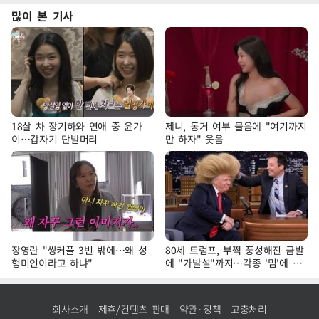
많이 본 기사
18살 차 장기하와 연애 중 윤가
제니, 동거 여부 물음에 "여기까지
이…갑자기 단발머리
만 하자" 웃음
장영란 "쌍커풀 3번 밖에…왜 성
80세 트럼프, 부쩍 풍성해진 금발
형미인이라고 하냐"
에 "가발설"까지…각종 '밈'에 대
변인 해명
회사소개
제휴/컨텐츠 판매
약관·정책
고충처리