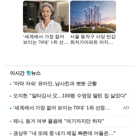
이시간
핫
뉴스
'마약 자숙' 유아인, 남사친과 뽀뽀 근황
오지헌 "일타강사 父…100평 수영장 딸린 집 살았다"
제니, 동거 여부 물음에 "여기까지만 하자"
권상우 "내 또래 중 내가 제일 빠른데 아들은…"