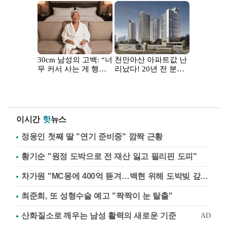
이시간
핫
뉴스
정웅인 첫째 딸 "연기 준비중" 깜짝 근황
황기순 "원정 도박으로 전 재산 잃고 필리핀 도피"
차가원 "MC몽에 400억 뜯겨…백현 위해 도박빚 갚아줘"
최준희, 또 성형수술 예고 "짝짝이 눈 탈출"