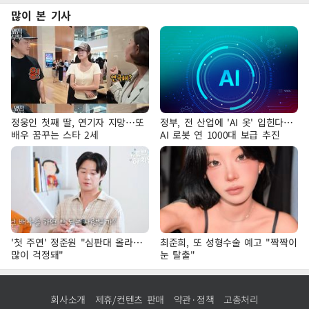
많이 본 기사
정웅인 첫째 딸, 연기자 지망…또
정부, 전 산업에 'AI 옷' 입힌다…
배우 꿈꾸는 스타 2세
AI 로봇 연 1000대 보급 추진
'첫 주연' 정준원 "심판대 올라…
최준희, 또 성형수술 예고 "짝짝이
많이 걱정돼"
눈 탈출"
회사소개
제휴/컨텐츠 판매
약관·정책
고충처리