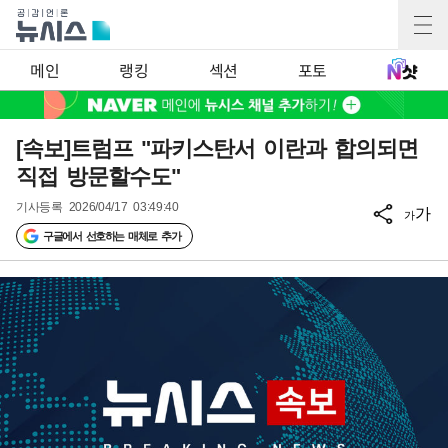
메인
랭킹
섹션
포토
[속보]트럼프 "파키스탄서 이란과 합의되면
직접 방문할수도"
기사등록
2026/04/17 03:49:40
가
가
구글에서 선호하는 매체로 추가