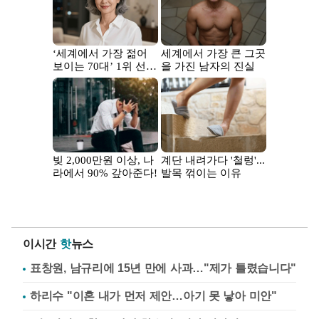
이시간
핫
뉴스
표창원, 남규리에 15년 만에 사과…"제가 틀렸습니다"
하리수 "이혼 내가 먼저 제안…아기 못 낳아 미안"