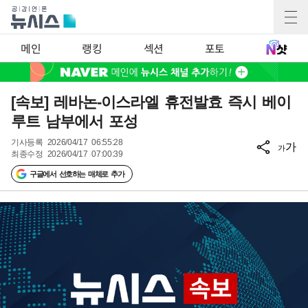
메인
랭킹
섹션
포토
[속보] 레바논-이스라엘 휴전발효 즉시 베이
루트 남부에서 포성
기사등록
2026/04/17 06:55:28
가
가
최종수정
2026/04/17 07:00:39
구글에서 선호하는 매체로 추가