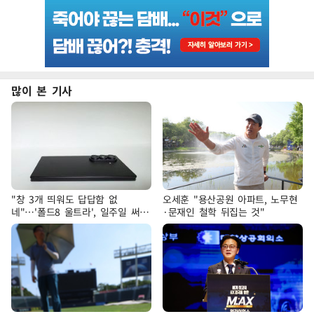
많이 본 기사
"창 3개 띄워도 답답함 없
오세훈 "용산공원 아파트, 노무현
네"…'폴드8 울트라', 일주일 써보
·문재인 철학 뒤집는 것"
니