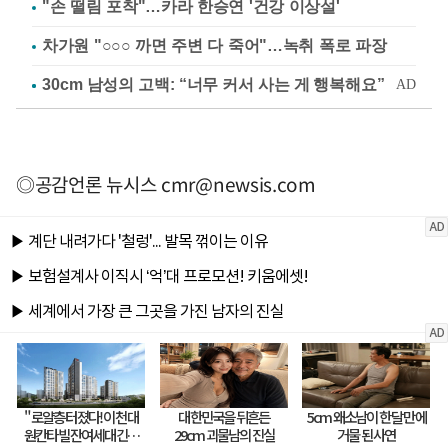
"손 떨림 포착"…카라 한승연 '건강 이상설'
차가원 "○○○ 까면 주변 다 죽어"…녹취 폭로 파장
◎공감언론 뉴시스
cmr@newsis.com