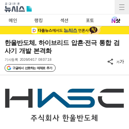
메인
랭킹
섹션
포토
한울반도체, 하이브리드 압흔∙전극 통합 검
사기 개발 본격화
기사등록
2026/04/17 08:07:18
가
가
구글에서 선호하는 매체로 추가