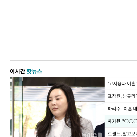
이시간
핫뉴스
'고지용과 이혼'
하리수 "이혼 
르센느, 알고보