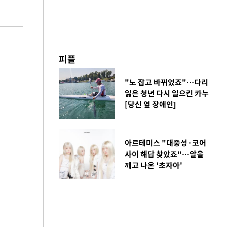
피플
"노 잡고 바뀌었죠"…다리
잃은 청년 다시 일으킨 카누
[당신 옆 장애인]
아르테미스 "대중성·코어
사이 해답 찾았죠"…알을
깨고 나온 '초자아'