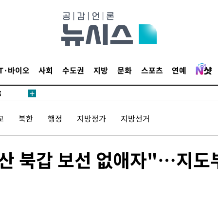
·서미화·
1위… 정
IT·바이오
사회
수도권
지방
문화
스포츠
연예
鄭
위해 뛸
승리
교
북한
행정
지방정가
지방선거
내일날씨]
원해 아틀
부산 북갑 보선 없애자"…지도