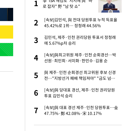
 출
李 'ISA 재검토' 지시에 與 "바
1
1
로 잡자" 野 "남 탓 쇼"
승연, 건강 괜찮나
[속보]김민석, 與 전대 당원투표 누적 득표율
2
2
45.42%로 1위… 정청래 44.56%
절 태극기 현수막에
김민석, 제주·인천 권리당원 투표서 정청래
3
3
에 5.67%p차 승리
오나…20억대 아파트
[속보]與최고위원 제주·인천 순회경선…박
4
4
 그 이후②]
선원·최민희·서미화·한민수·김용 순
 다 죽어"…전세금
與 제주·인천 순회경선 최고위원 후보 신경
5
5
전…"지방선거 패배 책임져야" "금도 넘지
말라"
대 의혹'…2002
[속보]與 당대표 경선, 제주·인천 권리당원
6
6
투표 김민석 승리
근조화환, 왜?[뉴
[속보]與 대표 경선 제주·인천 당원투표…金
7
7
47.75%·鄭 42.08%·宋 10.17%