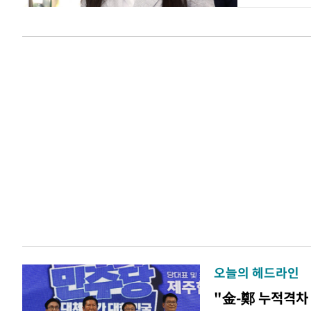
오늘의 헤드라인
"金-鄭 누적격차 