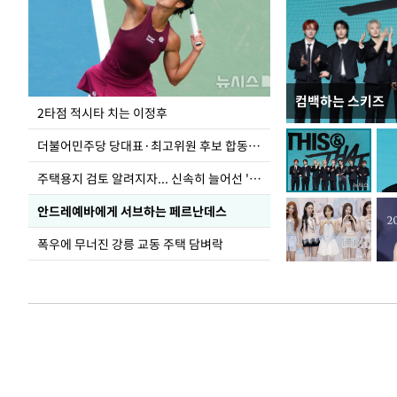
컴백하는 스키즈
이번주 국회에는 무
2타점 적시타 치는 이정후
더불어민주당 당대표·최고위원 후보 합동연설회
주택용지 검토 알려지자... 신속히 늘어선 '근조화환'
안드레예바에게 서브하는 페르난데스
폭우에 무너진 강릉 교동 주택 담벼락