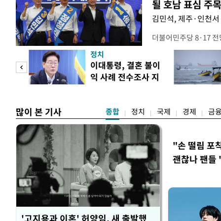
될 호남 표심 주
김민석, 제주·인천서 
더불어민주당 8·17 
보가 8일 제주·인천 지
정치
다. 앞서 정청래 후보
희망
이대통령, 결혼 불이
·울산·경남 경선에서 1
각"
익 사례 전수조사 지
제주·인천 경선에서 이기
시
만 두 후보 간 누적 득표
많이 본 기사
종합
정치
국제
경제
금
"손 떨림 포
괜찮나 팬들 
'고지용과 이혼' 허양임, 새 출발했