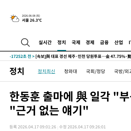
9시간 전 >
[속보]뉴욕증시 상승 마감…S&P 0.6% 나스닥 1.3%↑
2026.08.08 (토)
서울 26.3℃
-26970초 전 >
이란 "호르무즈 재개방 합의 근접…美 배상 선행돼야"
-18017초 전 >
[속보]與최고위원 제주·인천 순회경선…박선원·최민희
한민수·김용 순
-17970초 전 >
[속보]김민석, 與 전대 당원투표 누적 득표율 45.42%로 
실시간
정치
국제
경제
금융
산업
청래 44.56%
-17252초 전 >
[속보]與 대표 경선 제주·인천 당원투표…金 47.75%·
42.08%·宋 10.17%
-16786초 전 >
이강인 "아틀레티코 이적 기뻐…등번호 7번 의미보단 팀 
것"
-16721초 전 >
[속보]與 당대표 경선, 제주·인천 권리당원 투표 김민석 
정치
정치최신
청와대
국회/정당
국방/외
-10495초 전 >
낮 최고 35도 '무더위'…동해안 시간당 30㎜ '강한 비'[
-9765초 전 >
[속보]이강인 "감독님이 원하는 마음 느꼈고, 많은 트로피 
레티코 이적"
-9547초 전 >
수도권 40도 육박 '펄펄'…동해안 일부 지역엔 호의주의보
한동훈 출마에 與 일각 "
-8516초 전 >
온열질환 사망자 3명 늘어…누적 환자 3000명 돌파
"근거 없는 얘기"
-2461초 전 >
강릉에 시간당 81.4㎜ 물폭탄…도로 잠기고 담벼락 붕괴
23분 전 >
백운산서 80년근 천종산삼 9뿌리 발견…감정가 1.3억원
1시간 전 >
선재도서 해루질 나섰다 실종 60대, 닷새 만에 숨진 채 발견
등록 2026.04.17 09:01:26
수정 2026.04.17 09:26:01
1시간 전 >
남자 농구, 나고야 아시안게임서 '홈팀' 일본과 한일전