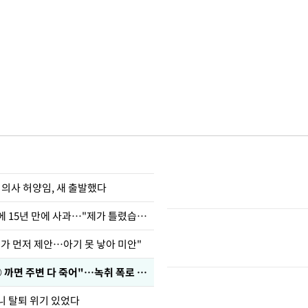
 의사 허양임, 새 출발했다
표창원, 남규리에 15년 만에 사과…"제가 틀렸습니다"
내가 먼저 제안…아기 못 낳아 미안"
차가원 "○○○ 까면 주변 다 죽어"…녹취 폭로 파장
니 탈퇴 위기 있었다