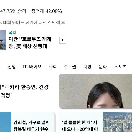
목
47.75% 승리…정청래 42.08%
전당대회 당대표 선거에 나선 김민석 후
역 순회경선에서 '누적 1위'를 탈환했
국제
경제
 우세 지역으로 점쳐졌던 충청권과 부산
이란 "호르무즈 재개
세계식량가격 다
승 1패를 주고 받은 김 후보는 이날
방, 美 배상 선행돼
상승…곡물·설탕 
며 '2승 1패'로 앞서가게 됐다. 다
야"
썩'
율 차이가 '0.86%p'에 불과
융
산업
IT·바이오
사회
수도권
지방
문화
스포츠
착"…카라 한승연, 건강
'걱정'
김희철, 거꾸로 걸린
'덜 똘똘한 한 채' 시
광복절 태극기 현수
대 오나…20억대 아