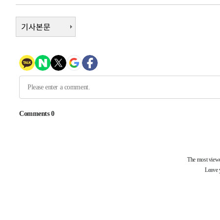
1시간 전 >
여수 오동도 해상서 모터보트 전복…1명 사망·1명 실종
2시간 전 >
기사본문
극한폭염 한풀 꺾이지만…'낮 최고 35도' 무더위, 열대야 계
날씨]
3시간 전 >
축구협회 "압수수색·성접대 논란 사과…쇄신의 기회로 삼겠
4시간 전 >
[속보]'압수수색·성접대 논란' 축구협회 "실망과 걱정 안겨드
7시간 전 >
'최고 37도' 폭염 지속…강원동해안 최대 150㎜ 비
9시간 전 >
[속보]뉴욕증시 상승 마감…S&P 0.6% 나스닥 1.3%↑
-26970초 전 >
이란 "호르무즈 재개방 합의 근접…美 배상 선행돼야"
-18017초 전 >
[속보]與최고위원 제주·인천 순회경선…박선원·최민희
한민수·김용 순
-17970초 전 >
[속보]김민석, 與 전대 당원투표 누적 득표율 45.42%로 
청래 44.56%
-17252초 전 >
[속보]與 대표 경선 제주·인천 당원투표…金 47.75%·
42.08%·宋 10.17%
-16786초 전 >
이강인 "아틀레티코 이적 기뻐…등번호 7번 의미보단 팀 
것"
-16721초 전 >
[속보]與 당대표 경선, 제주·인천 권리당원 투표 김민석 
-10495초 전 >
낮 최고 35도 '무더위'…동해안 시간당 30㎜ '강한 비'[
-9765초 전 >
[속보]이강인 "감독님이 원하는 마음 느꼈고, 많은 트로피 
레티코 이적"
-9547초 전 >
수도권 40도 육박 '펄펄'…동해안 일부 지역엔 호의주의보
-8516초 전 >
온열질환 사망자 3명 늘어…누적 환자 3000명 돌파