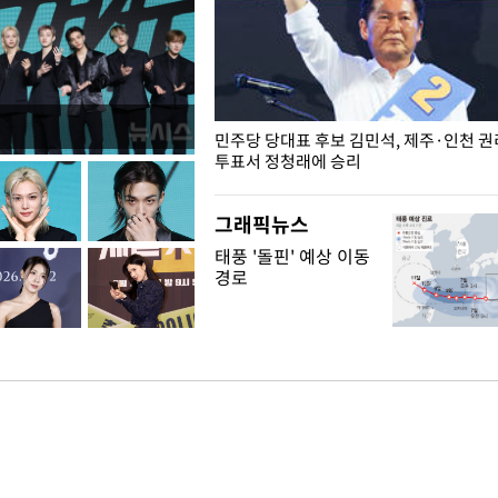
슨 일이? [뉴시스국회토pic]
민주당 당대표 후보 김민석, 제주·인천 
투표서 정청래에 승리
그래픽뉴스
태풍 '돌핀' 예상 이동
경로