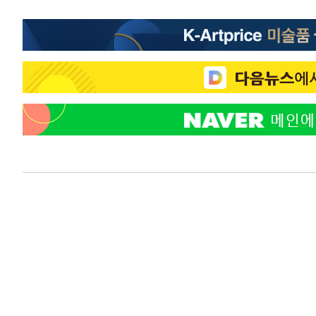
-2461초 전 >
강릉에 시간당 81.4㎜ 물폭탄…도로 잠기고 담벼락 붕괴
23분 전 >
백운산서 80년근 천종산삼 9뿌리 발견…감정가 1.3억원
1시간 전 >
선재도서 해루질 나섰다 실종 60대, 닷새 만에 숨진 채 발견
1시간 전 >
남자 농구, 나고야 아시안게임서 '홈팀' 일본과 한일전
1시간 전 >
여수 오동도 해상서 모터보트 전복…1명 사망·1명 실종
2시간 전 >
극한폭염 한풀 꺾이지만…'낮 최고 35도' 무더위, 열대야 계
날씨]
3시간 전 >
축구협회 "압수수색·성접대 논란 사과…쇄신의 기회로 삼겠
4시간 전 >
[속보]'압수수색·성접대 논란' 축구협회 "실망과 걱정 안겨드
7시간 전 >
'최고 37도' 폭염 지속…강원동해안 최대 150㎜ 비
9시간 전 >
[속보]뉴욕증시 상승 마감…S&P 0.6% 나스닥 1.3%↑