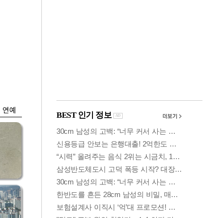
금융
시
다시 뛰는 코스닥…
'들
ETF 수익률 상위권
찍어
연예