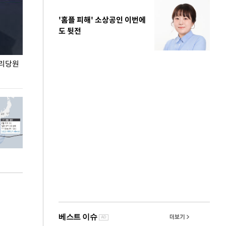
'홈플 피해' 소상공인 이번에
도 뒷전
권리당원
무더위 잊는 도심형 여름 축제 '2026 서울 바캉스
용산어린이정원 앞
페스티벌'