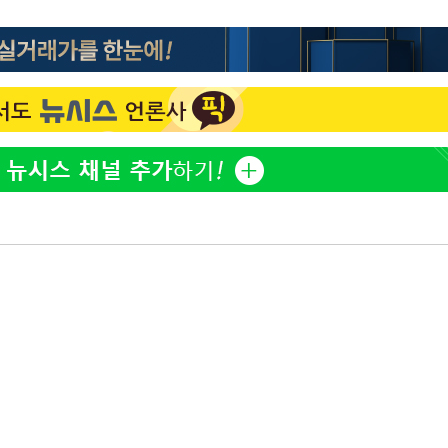
'고지용과 이혼' 허양임, 새
1
발했다
"손 떨림 포착"…카라 한
2
팬들 '걱정'
김희철, 거꾸로 걸린 광복
3
"X돌았네"
속[다음주
'덜 똘똘한 한 채' 시대 
4
다"
에 쏠리는 관심[세제 개편,
려 죄송"
차가원 "○○○ 까면 주변
5
미반환 속 녹취 폭로 파장
외신 주목한 '축구협회 성접
6
한일월드컵까지 소환
용산어린이정원 앞 즐비한 
7
시스Pic]