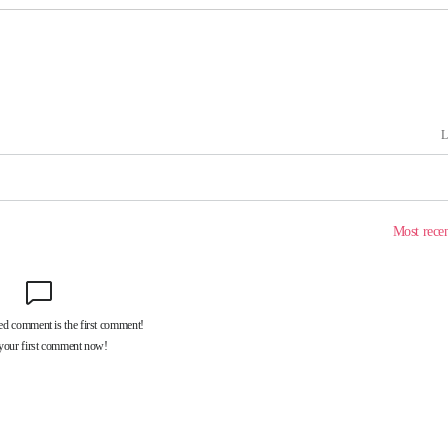
속[다음주
다"
려 죄송"
·서미화·
1위… 정
鄭
위해 뛸
승리
내일날씨]
원해 아틀