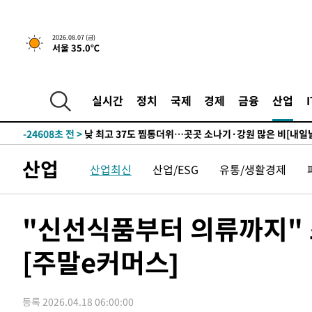
19분 전 >
민주 콩고 에볼라환자 4천명 돌파, 4053명 발생 1850명 사망
2026.08.07 (금)
서울 35.0℃
-26710초 전 >
"낮 기온 소폭 하락"…수도권 폭염중대경보, 폭염경보로
-26674초 전 >
[속보]이 대통령, '호우피해' 안동·의성 관할 4개 면 특
선포
-26637초 전 >
[단독]중수청 지원 검사들, 정원 초과 시 낮은 계급 임용
실시간
정치
국제
경제
금융
산업
갈 수도
-24608초 전 >
낮 최고 37도 찜통더위…곳곳 소나기·강원 많은 비[내일
-22914초 전 >
SK하이닉스, 용인·청주 팹에 54조 투자…"AI 메모리 수
응"
-19770초 전 >
여자배구 이재영·이다영 자매, 아제르바이잔 투란VC 입
산업
산업최신
산업/ESG
유통/생활경제
-19023초 전 >
외국인 심판 성 접대 7경기 들여다보니…한국 축구 '5승 2
-18757초 전 >
[속보]코스닥, 2.86포인트(0.36%) 내린 798.81마감
-18710초 전 >
[속보]코스피, 6200선 약보합…0.60% 내린 6258.77에
"신선식품부터 의류까지" 
-18690초 전 >
[속보]원·달러 환율, 7.7원 내린 1416.1원 마감
[주말e커머스]
-18579초 전 >
[속보] 노원서 40.1도 관측…서울, 2018년 이후 첫 40도
-15669초 전 >
[속보]종합특검, '계엄 수용공간 확보' 신용해 前교정본
-14542초 전 >
외신들도 주목한 韓축구 파문…"국민적 공분에 수사 재개
등록 2026.04.18 06:00:00
-14513초 전 >
11시간 압수수색에 성접대 파문까지…'쑥대밭' 된 축구