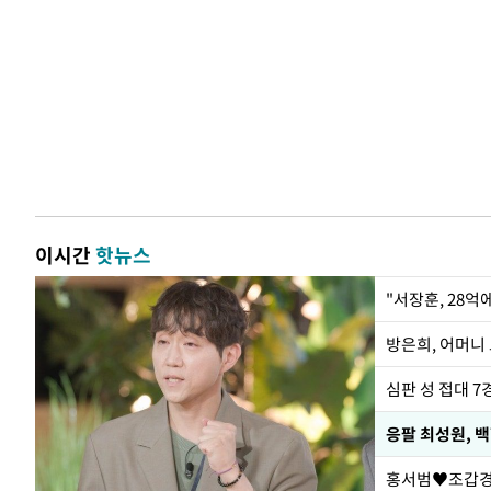
이시간
핫뉴스
"서장훈, 28억
방은희, 어머니 
심판 성 접대 7
응팔 최성원, 
홍서범♥조갑경,