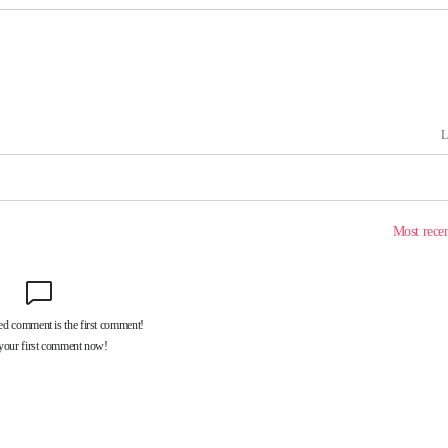
 교수…이
절차 개시
25.3%↑
 하향
별재난지역
…희망지 못
날씨]
요 선제 대
단
무'
 마쳐