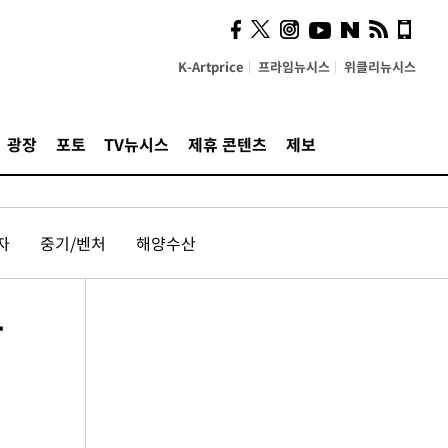
K-Artprice
프라임뉴시스
위클리뉴시스
광장
포토
TV뉴시스
제휴 콘텐츠
제보
자
중기/벤처
해양수산
화