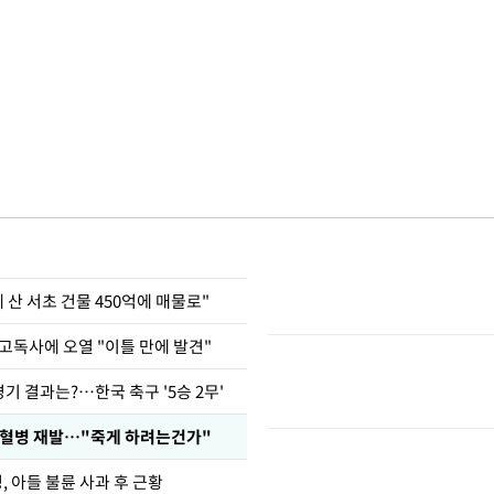
에 산 서초 건물 450억에 매물로"
고독사에 오열 "이틀 만에 발견"
경기 결과는?…한국 축구 '5승 2무'
백혈병 재발…"죽게 하려는건가"
 아들 불륜 사과 후 근황