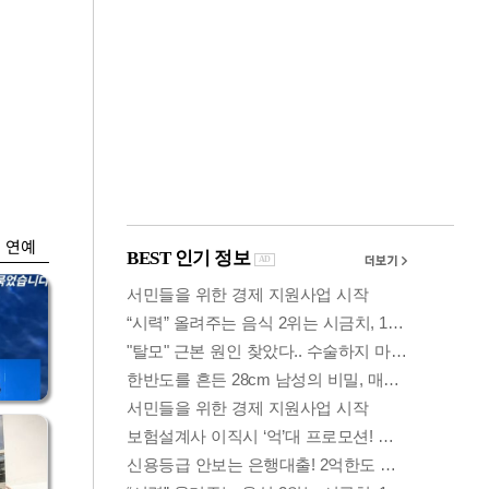
금융
…
두나무, 경찰청 '압수
 중
가상자산' 관리한다
연예