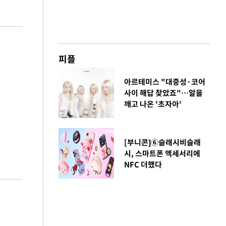
피플
아르테미스 "대중성·코어
사이 해답 찾았죠"…알을
깨고 나온 '초자아'
[부니콘]⑥슬래시비슬래
시, 스마트폰 액세서리에
NFC 더했다