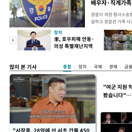
배우자·직계가족 
경찰이 개정 형사소송
설하고 경찰관 가족 사
피제'를 도입한다. 경찰
정치
후속 조치 태스크포스(T
 두
李, 호우피해 안동·
우선 올해 하반기 인사
의성 특별재난지역
하던 수사감찰 기능을
 정도
선포
많이 본 기사
종합
정치
국제
경제
금
"여군 지원 
봤습니다"…7
벽 소화'
"서장훈, 28억에 산 서초 건물 450