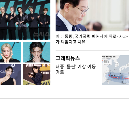
개구리밥
이 대통령, 국가폭력 피해자에 위로·사과
가 책임지고 치유"
그래픽뉴스
태풍 '돌핀' 예상 이동
경로