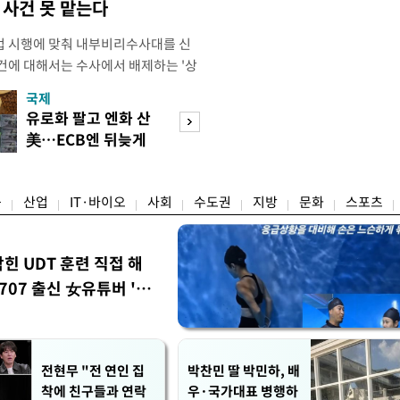
사건 못 맡는다
법 시행에 맞춰 내부비리수사대를 신
건에 대해서는 수사에서 배제하는 '상
청은 7일 오후 3시 '개정 형사소송법
국제
경제
F)' 회의를 열었다고 밝혔다. 경찰은
유로화 팔고 엔화 산
수도권 고용 급랭
에 맞춰 기존 국가수사본부에서 운영
美…ECB엔 뒤늦게
전국 취업자 10명
 인권감사관실로 이관·개편해 객관
통보
1명뿐
융
산업
IT·바이오
사회
수도권
지방
문화
스포츠
막힌 UDT 훈련 직접 해
07 출신 女유튜버 '완
전현무 "전 연인 집
박찬민 딸 박민하, 배
착에 친구들과 연락
우·국가대표 병행하