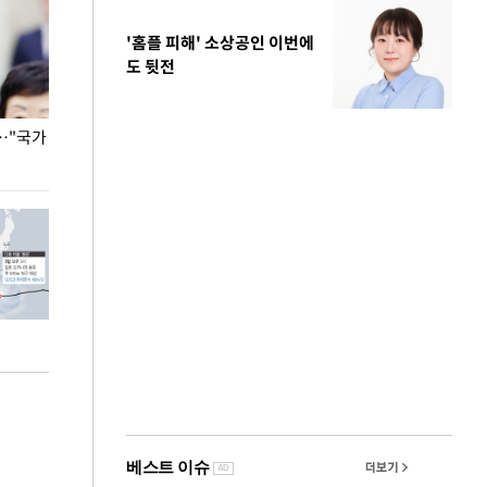
'홈플 피해' 소상공인 이번에
도 뒷전
…"국가
홈플러스, 67개 점포 가오픈… 13일 정식 개장
오세훈 서울시장,
환경 점검