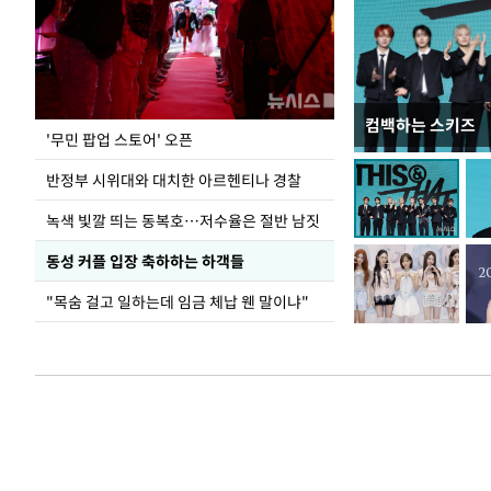
컴백하는 스키즈
지석천 뒤덮은 
'무민 팝업 스토어' 오픈
반정부 시위대와 대치한 아르헨티나 경찰
녹색 빛깔 띄는 동복호…저수율은 절반 남짓
동성 커플 입장 축하하는 하객들
"목숨 걸고 일하는데 임금 체납 웬 말이냐"