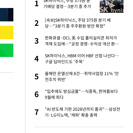
건물
SK하이닉스, 주당 375원 분
1
1
기배당 결정…3분기 중 추가
주주환원 발표
련 직접 해봤습니
[속보]SK하이닉스, 주당 375원 분기 배
2
2
'완벽 소화'
당…"3분기 중 주주환원 방안 확정"
친구들과 연락 끊어"
한화큐셀·OCI, 美 수입 폴리실리콘 최저가
3
3
격제 도입에…"공정 경쟁·수익성 개선 환
영"
·국가대표 병행하더
SK하이닉스, HBM 이어 HBF 선점 나선다…
4
4
구글 딥마인드도 '주목'
 분기배당 결정…3
올해만 온열산재 8건…취약사업장 11% '안
5
5
표
전조치 위반'
75원 분기 배
"입추에도 방심금물"…식중독, 한여름보다
6
6
방안 확정"
9월에 최다
하 주택은 보유·양도
"AI 반도체 기판 2028년까지 품귀"…삼성전
7
7
기·LG이노텍, '캐파' 확충 총력