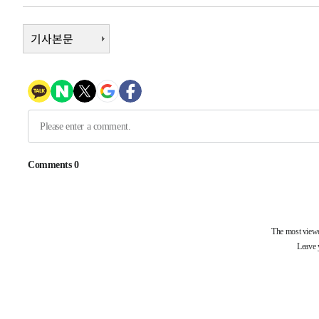
-13535초 전 >
[속보]규제합리화위원회 부위원장에 김태유 서울대 공대
병태 후임
-9893초 전 >
기사본문
[속보]국힘 윤리위, '돌려차기 발언' 진종오·서범수 징계 
-5218초 전 >
[속보] 7월 중국 수출 23.9%↑ 수입 27.5%↑…무역총액 
-2378초 전 >
[속보]'채상병 순직 책임' 임성근, 항소심도 징역 3년
-2244초 전 >
[속보]종합특검, '관저이전 봐주기 감사' 유병호 구속기소
19분 전 >
민주 콩고 에볼라환자 4천명 돌파, 4053명 발생 1850명 사망
-26710초 전 >
"낮 기온 소폭 하락"…수도권 폭염중대경보, 폭염경보로
-26674초 전 >
[속보]이 대통령, '호우피해' 안동·의성 관할 4개 면 특
선포
-26637초 전 >
[단독]중수청 지원 검사들, 정원 초과 시 낮은 계급 임용
갈 수도
-24608초 전 >
낮 최고 37도 찜통더위…곳곳 소나기·강원 많은 비[내일
-22914초 전 >
SK하이닉스, 용인·청주 팹에 54조 투자…"AI 메모리 수
응"
-19770초 전 >
여자배구 이재영·이다영 자매, 아제르바이잔 투란VC 입
-19023초 전 >
외국인 심판 성 접대 7경기 들여다보니…한국 축구 '5승 2
-18757초 전 >
[속보]코스닥, 2.86포인트(0.36%) 내린 798.81마감
-18710초 전 >
[속보]코스피, 6200선 약보합…0.60% 내린 6258.77에
-18690초 전 >
[속보]원·달러 환율, 7.7원 내린 1416.1원 마감