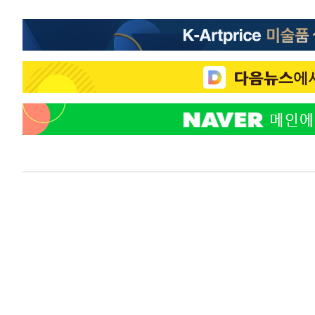
-18579초 전 >
[속보] 노원서 40.1도 관측…서울, 2018년 이후 첫 40도
-15669초 전 >
[속보]종합특검, '계엄 수용공간 확보' 신용해 前교정본
-14542초 전 >
외신들도 주목한 韓축구 파문…"국민적 공분에 수사 재개
-14513초 전 >
11시간 압수수색에 성접대 파문까지…'쑥대밭' 된 축구
-13535초 전 >
[속보]규제합리화위원회 부위원장에 김태유 서울대 공대
병태 후임
-9893초 전 >
[속보]국힘 윤리위, '돌려차기 발언' 진종오·서범수 징계 
-5218초 전 >
[속보] 7월 중국 수출 23.9%↑ 수입 27.5%↑…무역총액 
-2378초 전 >
[속보]'채상병 순직 책임' 임성근, 항소심도 징역 3년
-2244초 전 >
[속보]종합특검, '관저이전 봐주기 감사' 유병호 구속기소
19분 전 >
민주 콩고 에볼라환자 4천명 돌파, 4053명 발생 1850명 사망