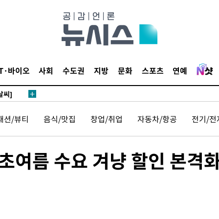
 하향
별재난지역
…희망지 못
IT·바이오
사회
수도권
지방
문화
스포츠
연예
날씨]
요 선제 대
단
패션/뷰티
음식/맛집
창업/취업
자동차/항공
전기/전
무'
 마쳐
초여름 수요 겨냥 할인 본격
부장 기소
"
협회