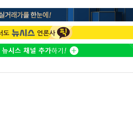
"서장훈, 28억에 산 서초 
1
450억에 매물로"
부장 기소
"여군 지원 막힌 UDT 훈
2
"
다"…707 출신 女유튜버 
협회
전현무 "전 연인 집착에 
3
 교수…이
절차 개시
박찬민 딸 박민하, 배우
4
25.3%↑
니…여유로운 근황 공개
SK하이닉스, 주당 375원
5
분기 중 추가 주주환원 발
[속보]SK하이닉스, 주당 3
6
당…"3분기 중 주주환원 
구윤철 "실거주 30억 이
7
세 모두 완화"