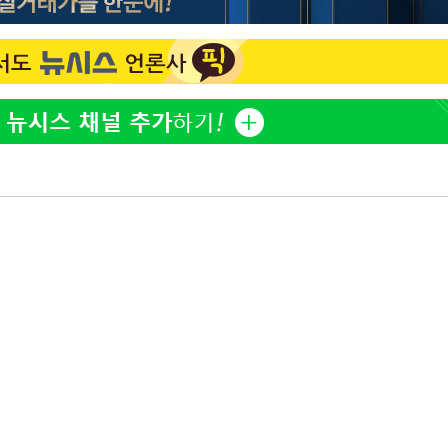
부장 기소
"
협회
 교수…이
 절차 개시
25.3%↑