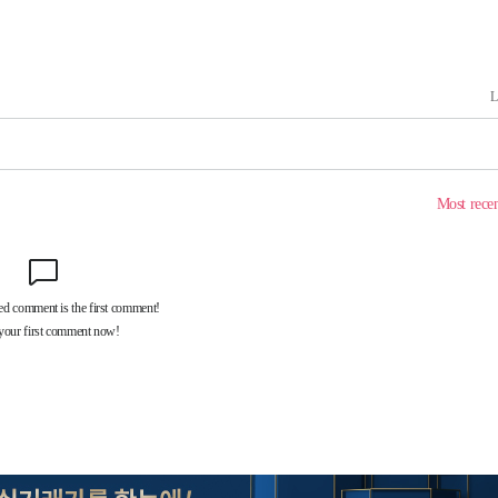
협회
 교수…이
 절차 개시
25.3%↑
 하향
별재난지역
…희망지 못
날씨]
요 선제 대
단
무'
 마쳐