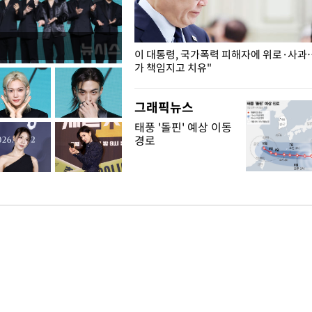
개구리밥
이 대통령, 국가폭력 피해자에 위로·사과
가 책임지고 치유"
그래픽뉴스
태풍 '돌핀' 예상 이동
경로