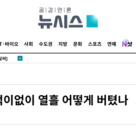
 하향
별재난지역
IT·바이오
사회
수도권
지방
문화
스포츠
연예
…희망지 못
날씨]
요 선제 대
단
무'
먹이없이 열흘 어떻게 버텼나
 마쳐
부장 기소
"