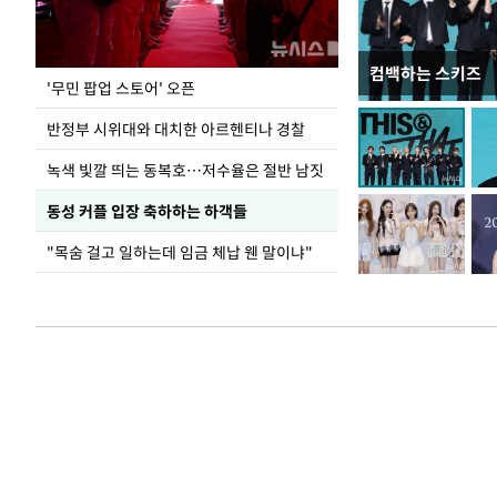
컴백하는 스키즈
지석천 뒤덮은 
'무민 팝업 스토어' 오픈
반정부 시위대와 대치한 아르헨티나 경찰
녹색 빛깔 띄는 동복호…저수율은 절반 남짓
동성 커플 입장 축하하는 하객들
"목숨 걸고 일하는데 임금 체납 웬 말이냐"