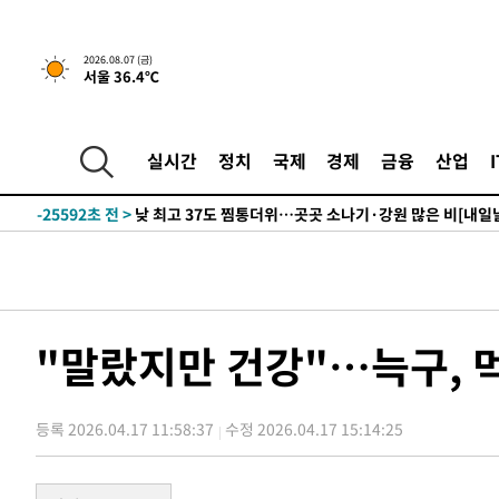
2026.08.07 (금)
서울 36.4℃
2분 전 >
민주 콩고 에볼라환자 4천명 돌파, 4053명 발생 1850명 사망
-27694초 전 >
"낮 기온 소폭 하락"…수도권 폭염중대경보, 폭염경보로
-27658초 전 >
[속보]이 대통령, '호우피해' 안동·의성 관할 4개 면 특
실시간
정치
국제
경제
금융
산업
선포
-27621초 전 >
[단독]중수청 지원 검사들, 정원 초과 시 낮은 계급 임용
갈 수도
-25592초 전 >
낮 최고 37도 찜통더위…곳곳 소나기·강원 많은 비[내일
-23898초 전 >
SK하이닉스, 용인·청주 팹에 54조 투자…"AI 메모리 수
응"
-20754초 전 >
여자배구 이재영·이다영 자매, 아제르바이잔 투란VC 입
-20007초 전 >
외국인 심판 성 접대 7경기 들여다보니…한국 축구 '5승 2
-19741초 전 >
[속보]코스닥, 2.86포인트(0.36%) 내린 798.81마감
"말랐지만 건강"…늑구, 
-19694초 전 >
[속보]코스피, 6200선 약보합…0.60% 내린 6258.77에
-19674초 전 >
[속보]원·달러 환율, 7.7원 내린 1416.1원 마감
등록 2026.04.17 11:58:37
수정 2026.04.17 15:14:25
-19563초 전 >
[속보] 노원서 40.1도 관측…서울, 2018년 이후 첫 40도
-16653초 전 >
[속보]종합특검, '계엄 수용공간 확보' 신용해 前교정본
-15526초 전 >
외신들도 주목한 韓축구 파문…"국민적 공분에 수사 재개