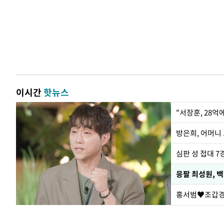
이시간
핫뉴스
"서장훈, 28억
방은희, 어머니 
심판 성 접대 7
응팔 최성원, 
홍서범♥조갑경,