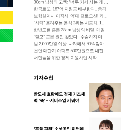
기자수첩
반도체 호황에도 경제 기초체
력 '뚝‘…서비스업 키워야
'홈플 피해' 소상공인 이번에