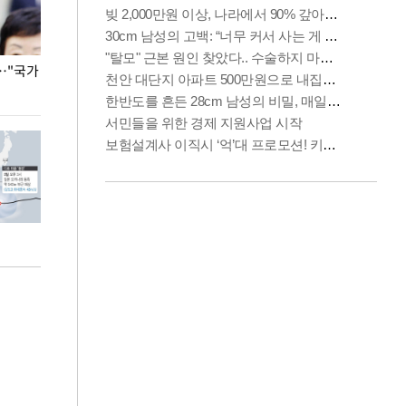
…"국가
홈플러스, 67개 점포 가오픈… 13일 정식 개장
오세훈 서울시장,
환경 점검