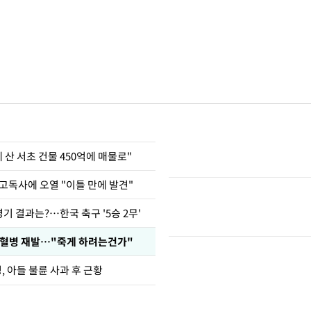
에 산 서초 건물 450억에 매물로"
고독사에 오열 "이틀 만에 발견"
경기 결과는?…한국 축구 '5승 2무'
백혈병 재발…"죽게 하려는건가"
 아들 불륜 사과 후 근황