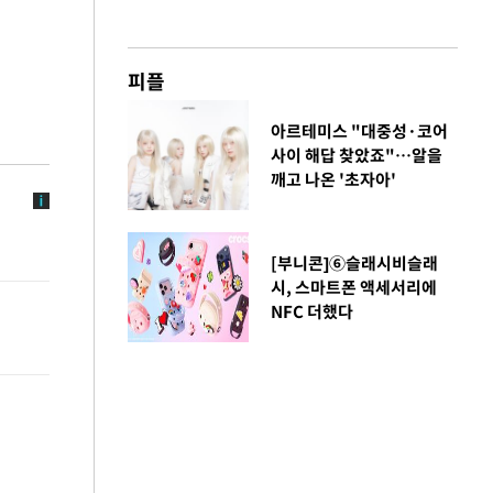
피플
아르테미스 "대중성·코어
사이 해답 찾았죠"…알을
깨고 나온 '초자아'
[부니콘]⑥슬래시비슬래
시, 스마트폰 액세서리에
NFC 더했다