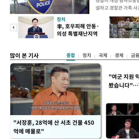
경찰이 개정 형사소송
설하고 경찰관 가족 사
피제'를 도입한다. 경찰
정치
후속 조치 태스크포스(T
 두
李, 호우피해 안동·
우선 올해 하반기 인사
의성 특별재난지역
하던 수사감찰 기능을
 정도
선포
많이 본 기사
종합
정치
국제
경제
금
"여군 지원 
봤습니다"…7
벽 소화'
"서장훈, 28억에 산 서초 건물 450
억에 매물로"