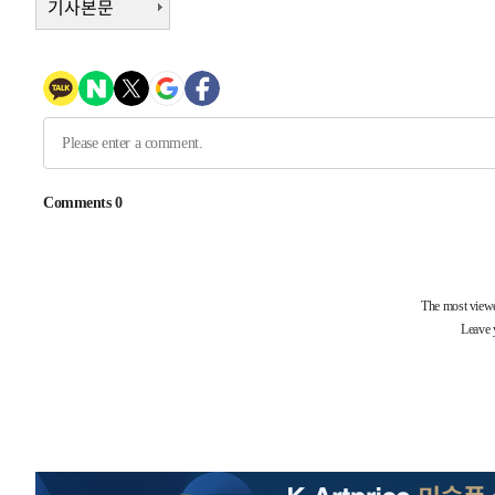
기사본문
-15497초 전 >
11시간 압수수색에 성접대 파문까지…'쑥대밭' 된 축구
-14519초 전 >
[속보]규제합리화위원회 부위원장에 김태유 서울대 공대
병태 후임
-10877초 전 >
[속보]국힘 윤리위, '돌려차기 발언' 진종오·서범수 징계
-6202초 전 >
[속보] 7월 중국 수출 23.9%↑ 수입 27.5%↑…무역총액 
-3362초 전 >
[속보]'채상병 순직 책임' 임성근, 항소심도 징역 3년
-3228초 전 >
[속보]종합특검, '관저이전 봐주기 감사' 유병호 구속기소
2분 전 >
민주 콩고 에볼라환자 4천명 돌파, 4053명 발생 1850명 사망
-27694초 전 >
"낮 기온 소폭 하락"…수도권 폭염중대경보, 폭염경보로
-27658초 전 >
[속보]이 대통령, '호우피해' 안동·의성 관할 4개 면 특
선포
-27621초 전 >
[단독]중수청 지원 검사들, 정원 초과 시 낮은 계급 임용
갈 수도
-25592초 전 >
낮 최고 37도 찜통더위…곳곳 소나기·강원 많은 비[내일
-23898초 전 >
SK하이닉스, 용인·청주 팹에 54조 투자…"AI 메모리 수
응"
-20754초 전 >
여자배구 이재영·이다영 자매, 아제르바이잔 투란VC 입
-20007초 전 >
외국인 심판 성 접대 7경기 들여다보니…한국 축구 '5승 2
-19741초 전 >
[속보]코스닥, 2.86포인트(0.36%) 내린 798.81마감
-19694초 전 >
[속보]코스피, 6200선 약보합…0.60% 내린 6258.77에