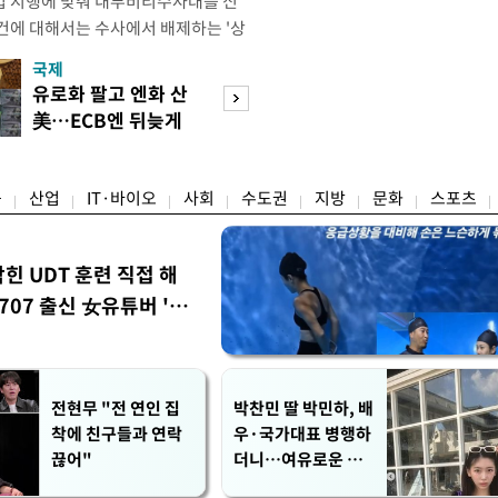
법 시행에 맞춰 내부비리수사대를 신
건에 대해서는 수사에서 배제하는 '상
청은 7일 오후 3시 '개정 형사소송법
국제
경제
F)' 회의를 열었다고 밝혔다. 경찰은
유로화 팔고 엔화 산
수도권 고용 급랭
에 맞춰 기존 국가수사본부에서 운영
美…ECB엔 뒤늦게
전국 취업자 10명
 인권감사관실로 이관·개편해 객관
통보
1명뿐
융
산업
IT·바이오
사회
수도권
지방
문화
스포츠
막힌 UDT 훈련 직접 해
07 출신 女유튜버 '완
전현무 "전 연인 집
박찬민 딸 박민하, 배
착에 친구들과 연락
우·국가대표 병행하
끊어"
더니…여유로운 근
황 공개