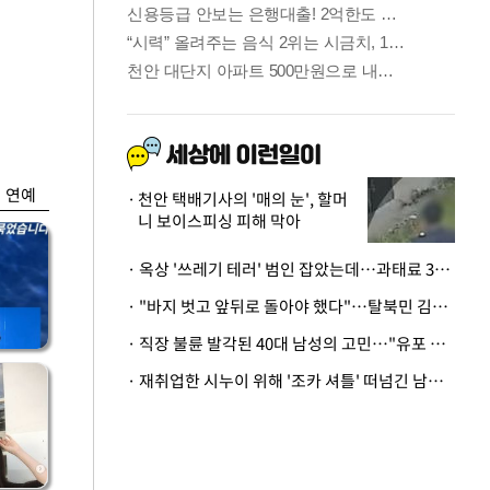
금융
…
두나무, 경찰청 '압수
 중
가상자산' 관리한다
연예
천안 택배기사의 '매의 눈', 할머
니 보이스피싱 피해 막아
· 옥상 '쓰레기 테러' 범인 잡았는데…과태료 3만원 처분에 숙박업주 허탈
· "바지 벗고 앞뒤로 돌아야 했다"…탈북민 김서아, 기쁨조 검사 수치심 회상
· 직장 불륜 발각된 40대 남성의 고민…"유포 동료 명예훼손·협박죄 고소 가능할까"
· 재취업한 시누이 위해 '조카 셔틀' 떠넘긴 남편…아내 "난 못한다"