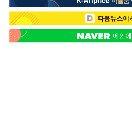
-19674초 전 >
[속보]원·달러 환율, 7.7원 내린 1416.1원 마감
-19563초 전 >
[속보] 노원서 40.1도 관측…서울, 2018년 이후 첫 40도
-16653초 전 >
[속보]종합특검, '계엄 수용공간 확보' 신용해 前교정본
-15526초 전 >
외신들도 주목한 韓축구 파문…"국민적 공분에 수사 재개
-15497초 전 >
11시간 압수수색에 성접대 파문까지…'쑥대밭' 된 축구
-14519초 전 >
[속보]규제합리화위원회 부위원장에 김태유 서울대 공대
병태 후임
-10877초 전 >
[속보]국힘 윤리위, '돌려차기 발언' 진종오·서범수 징계
-6202초 전 >
[속보] 7월 중국 수출 23.9%↑ 수입 27.5%↑…무역총액 
-3362초 전 >
[속보]'채상병 순직 책임' 임성근, 항소심도 징역 3년
-3228초 전 >
[속보]종합특검, '관저이전 봐주기 감사' 유병호 구속기소
2분 전 >
민주 콩고 에볼라환자 4천명 돌파, 4053명 발생 1850명 사망