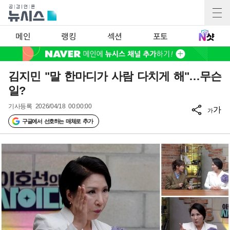
메인
랭킹
섹션
포토
김지민 "말 한마디가 사람 다치게 해"…무슨
일?
기사등록
2026/04/18 00:00:00
가
가
구글에서 선호하는 매체로 추가