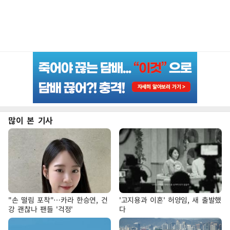
많이 본 기사
"손 떨림 포착"…카라 한승연, 건
'고지용과 이혼' 허양임, 새 출발했
강 괜찮나 팬들 '걱정'
다