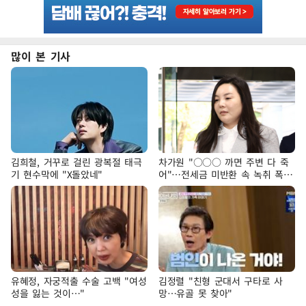
많이 본 기사
김희철, 거꾸로 걸린 광복절 태극
차가원 "○○○ 까면 주변 다 죽
기 현수막에 "X돌았네"
어"…전세금 미반환 속 녹취 폭로
파장
유혜정, 자궁적출 수술 고백 "여성
김정렬 "친형 군대서 구타로 사
성을 잃는 것이…"
망…유골 못 찾아"