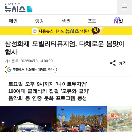
메인
랭킹
섹션
포토
삼성화재 모빌리티뮤지엄, 다채로운 봄맞이
행사
기사등록
2026/04/18 14:00:00
가
가
구글에서 선호하는 매체로 추가
토요일 오후 9시까지 '나이트뮤지엄'
100여대 클래식카 집결 '모뮤와 클카'
음악회 등 연중 문화 프로그램 풍성