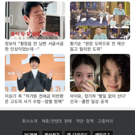
정보석 "황정음 전 남편 서글서글
황기순 "원정 도박으로 전 재산
한 인상이었는데…"
잃고 필리핀 도피"
이승기 측 "차가원 전세금 미반환
아이유, 장기하 '별일 없이 산다'
은 고도의 사기 수법…엄벌 원해"
선곡…쿨한 일상 공개
회사소개
제휴/컨텐츠 판매
약관·정책
고충처리
PC화면
제보하기
앱 다운로드
맨위로↑