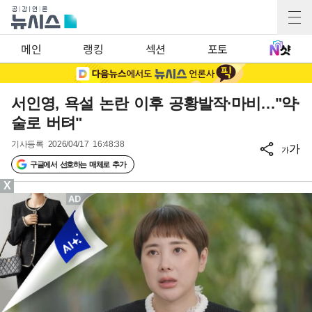
메인
랭킹
섹션
포토
서인영, 욕설 논란 이후 공황발작·마비…"약·
술로 버텨"
기사등록
2026/04/17 16:48:38
가
가
구글에서 선호하는 매체로 추가
X