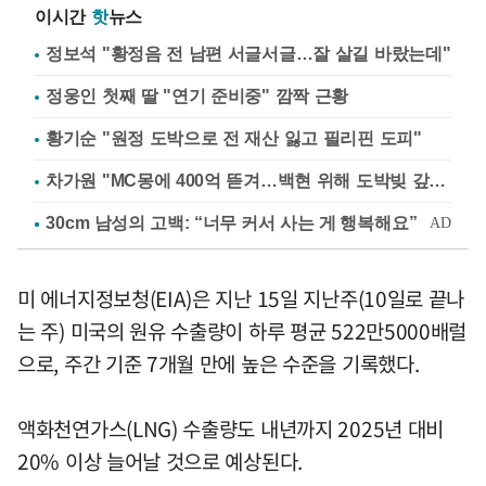
이시간
핫
뉴스
정보석 "황정음 전 남편 서글서글…잘 살길 바랐는데"
정웅인 첫째 딸 "연기 준비중" 깜짝 근황
황기순 "원정 도박으로 전 재산 잃고 필리핀 도피"
차가원 "MC몽에 400억 뜯겨…백현 위해 도박빚 갚아줘"
미 에너지정보청(EIA)은 지난 15일 지난주(10일로 끝나
는 주) 미국의 원유 수출량이 하루 평균 522만5000배럴
으로, 주간 기준 7개월 만에 높은 수준을 기록했다.
액화천연가스(LNG) 수출량도 내년까지 2025년 대비
20% 이상 늘어날 것으로 예상된다.