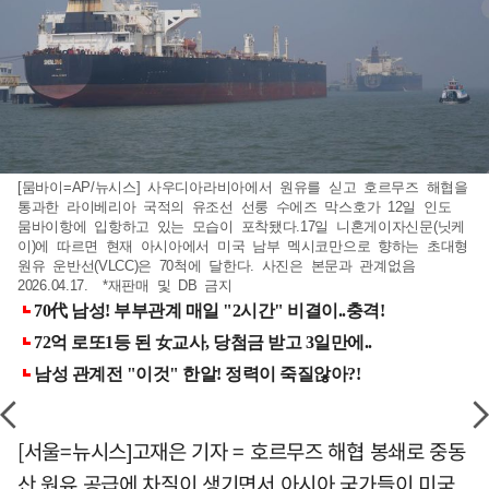
[뭄바이=AP/뉴시스] 사우디아라비아에서 원유를 싣고 호르무즈 해협을
통과한 라이베리아 국적의 유조선 선룽 수에즈 막스호가 12일 인도
뭄바이항에 입항하고 있는 모습이 포착됐다.17일 니혼게이자신문(닛케
이)에 따르면 현재 아시아에서 미국 남부 멕시코만으로 향하는 초대형
원유 운반선(VLCC)은 70척에 달한다. 사진은 본문과 관계없음
2026.04.17. *재판매 및 DB 금지
[서울=뉴시스]고재은 기자 = 호르무즈 해협 봉쇄로 중동
산 원유 공급에 차질이 생기면서 아시아 국가들이 미국