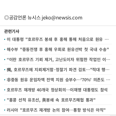
◎공감언론 뉴시스
jeko@newsis.com
관련기사
이 대통령 "호르무즈 봉쇄 후 홍해 통해 처음으로 원유 운송…관련 부처 '원팀' 성과"
해수부 "중동전쟁 후 홍해 우회로 원유선박 첫 국내 수송"
“이란 호르무즈 기뢰 제거, 고난도이자 위험한 작업인 이유”
獨, 호르무즈에 지뢰제거함·정찰기 파견 검토…"적대 행위 중단 조건"
非중동 원유 운임차액 전액 지원 승부수…'70%' 의존도 낮출까
호르무즈 재개방 40개국 정상회의…이재명 대통령도 참석
"홍콩 선적 유조선, 美봉쇄 속 호르무즈해협 통과"
러시아 "호르무즈 재개방 논의 참여…통항 방식은 아직"