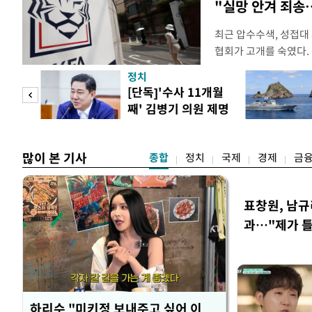
"실망 안겨 죄
최근 압수수색, 성접대
협회가 고개를 숙였다. 
관계자 여러분께 드리는
정치
다. 축구협회는 최근 20
 사업
[단독]'수사 11개월
컵 조별리그 탈락과 
째' 김병기 의원 제명
회에서 질타를 받은 데 
청원글
많이 본 기사
종합
정치
국제
경제
금
표창원, 남규
과…"제가 
하리수 "미키정 보내주고 싶어 이