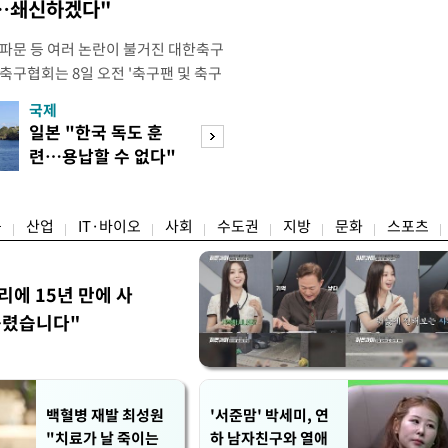
송…쇄신하겠다"
 파문 등 여러 논란이 불거진 대한축구
축구협회는 8일 오전 '축구팬 및 축구
 글'이라는 제목의 입장문을 발표했
국제
경제
26 국제축구연맹(FIFA) 북중미 월드
일본 "한국 독도 훈
공정위, 국고채 
관련해 국회 문화체육관광위원회 청문
련…용납할 수 없다"
심의…8조 과징금
이어, 홍명보 전 감독 선
항의
림길
융
산업
IT·바이오
사회
수도권
지방
문화
스포츠
리에 15년 만에 사
틀렸습니다"
백혈병 재발 최성원
'서준맘' 박세미, 연
"치료가 날 죽이는
하 남자친구와 열애