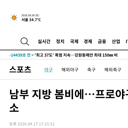
-7565초 전 >
[속보]뉴욕증시 상승 마감…S&P 0.6% 나스닥 1.3%↑
2026.08.08 (토)
서울 34.7℃
-30283초 전 >
극한폭염 한풀 꺾이지만…'낮 최고 35도' 무더위, 열대야
주 날씨]
-27301초 전 >
축구협회 "압수수색·성접대 논란 사과…쇄신의 기회로 
-25818초 전 >
[속보]'압수수색·성접대 논란' 축구협회 "실망과 걱정 
실시간
정치
국제
경제
금융
산업
송"
-14439초 전 >
'최고 37도' 폭염 지속…강원동해안 최대 150㎜ 비
-7565초 전 >
[속보]뉴욕증시 상승 마감…S&P 0.6% 나스닥 1.3%↑
-30283초 전 >
극한폭염 한풀 꺾이지만…'낮 최고 35도' 무더위, 열대야
스포츠
야구
해외야구
축구
해외축구
주 날씨]
-27301초 전 >
축구협회 "압수수색·성접대 논란 사과…쇄신의 기회로 
-25818초 전 >
[속보]'압수수색·성접대 논란' 축구협회 "실망과 걱정 
송"
-14439초 전 >
'최고 37도' 폭염 지속…강원동해안 최대 150㎜ 비
남부 지방 봄비에…프로야구
-7565초 전 >
[속보]뉴욕증시 상승 마감…S&P 0.6% 나스닥 1.3%↑
소
등록 2026.04.17 17:31:51