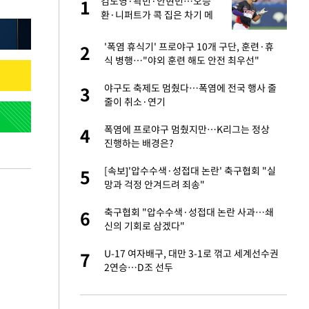
싶
김도영·곽빈·안현민…오승
1
1
했
환·니퍼트가 콕 집은 차기 메
이저리거
만에 사과…"제가 틀
'폭염 휴식기' 프로야구 10개 구단, 훈련·휴
2
2
식 병행…"야외 훈련 해도 안전 최우선"
가 날 죽이는 것 같
야구도 축제도 멈췄다…폭염에 전국 행사 줄
3
3
줄이 취소·연기
자친구와 열애 "결혼
폭염에 프로야구 멈췄지만…K리그는 정상
4
4
진행하는 배경은?
고서 기아차 덕에
[속보]'압수수색·성접대 논란' 축구협회 "실
5
5
망과 걱정 안겨드려 죄송"
네"…'폴드8 울트
축구협회 "압수수색·성접대 논란 사과…쇄
6
6
신의 기회로 삼겠다"
S&P 0.6% 나스
U-17 여자배구, 대만 3-1로 꺾고 세계선수권
7
7
2연승…D조 선두