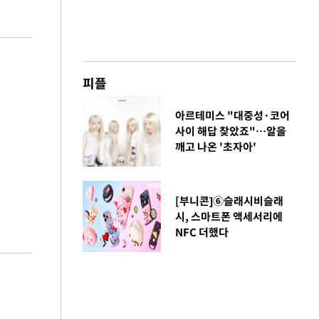
피플
아르테미스 "대중성·코어
사이 해답 찾았죠"…알을
깨고 나온 '초자아'
[부니콘]⑥슬래시비슬래
시, 스마트폰 액세서리에
NFC 더했다