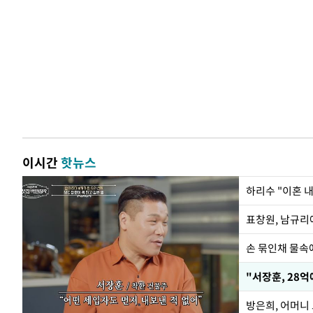
이시간
핫뉴스
하리수 "이혼 
손 묶인채 물속에
"서장훈, 28억
방은희, 어머니