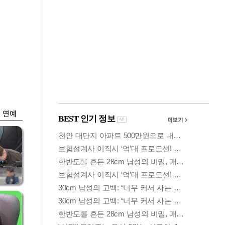
금융
담합
은행 예금 일주일새
 갈
6.5조↑…롤러코스
피 피난
연예