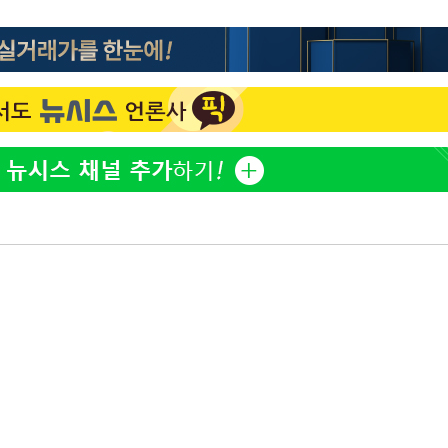
하리수 "미키정 보내주고 
1
어 이혼…애 못 낳아 미안
다"
표창원, 남규리에 15년 
2
렸습니다"
백혈병 재발 최성원 "치료
3
았다" 눈물
'서준맘' 박세미, 연하 남
4
생각도"
英유명 여배우, 큰 교통사
5
살았다
"창 3개 띄워도 답답함 없
6
라', 일주일 써보니
[속보]뉴욕증시 상승 마감…
7
닥 1.3%↑