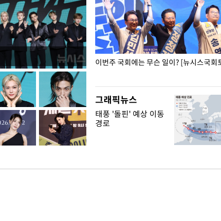
폭력 피해자에 위로·사과…"국가
이번주 국회에는 무슨 일이? [뉴시스국회토
"
그래픽뉴스
태풍 '돌핀' 예상 이동
경로