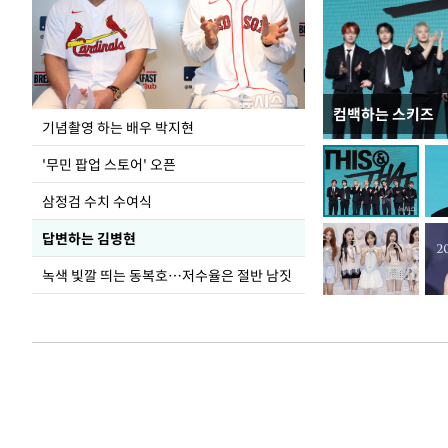
컴백하는 스키즈
이 대통령, 국가
기념촬영 하는 배우 박지현
가 책임지고 치유
'무민 팝업 스토어' 오픈
삼정검 수치 수여식
답변하는 김병현
녹색 빛깔 띄는 동복호…저수율은 절반 남짓