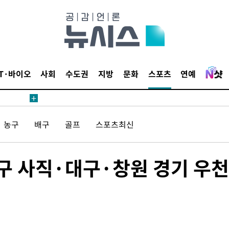
 계속[다음
삼겠다"
안겨드려 죄
IT·바이오
사회
수도권
지방
문화
스포츠
연예
 계속[다음
농구
배구
골프
스포츠최신
삼겠다"
안겨드려 죄
 사직·대구·창원 경기 우천