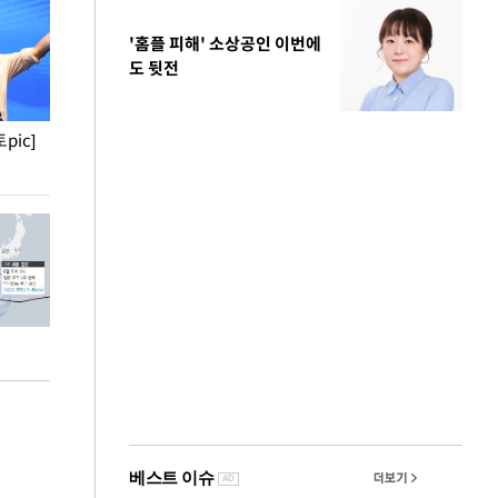
'홈플 피해' 소상공인 이번에
도 뒷전
pic]
청와대 일주일
사진으로 보는 