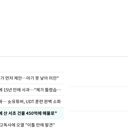
내가 먼저 제안…아기 못 낳아 미안"
표창원, 남규리에 15년 만에 사과…"제가 틀렸습니다"
… 女유튜버, UDT 훈련 완벽 소화
에 산 서초 건물 450억에 매물로"
 고독사에 오열 "이틀 만에 발견"