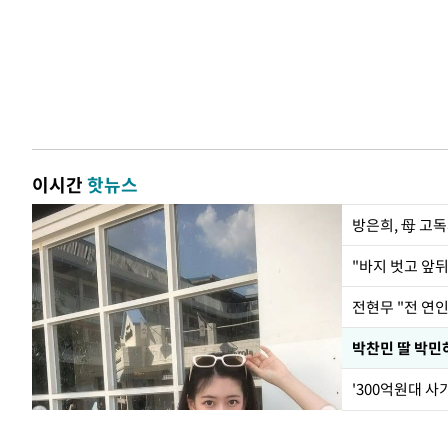
이시간
핫뉴스
방은희, 母 고독
전현무 "전 연
'300억원대 사