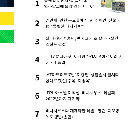
"이
봄엔 미세먼지·여름엔 폭
1
1
염…날씨에 몸살 앓는 프로야
구, 돔구장 절실
신 근황 "가볼 만하
김민재, 뮌헨 동료들에게 '한국 치킨' 선물…
2
2
獨 "특별한 마지막 밤"
 했다"…탈북민 김
잘 나가던 손흥민, 멕시코에 또 발목…살인
3
3
 회상
일정도 걱정
련 직접 해봤습니
U-17 여자배구, 세계선수권서 푸에르토리코
4
4
'완벽 소화'
에 3-1 승리
 속도내는 K-제약
'AT마드리드 7번' 이강인, 상암벌서 맨시티
5
5
상대로 첫선[주목! 이종목]
 폴리실리콘 최저가
'EPL 아스널 이적설' 비니시우스, 레알과
6
6
·수익성 개선 환
2032년까지 재계약
용객 제한을" vs
비니시우스와 재계약한 레알, '영건' 디오망
7
7
"
데도 영입(종합)