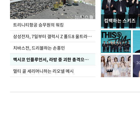
컴백하는 스키즈
입추 코앞인데 전
트리니티항공 승무원의 워킹
삼성전자, 7일부터 갤럭시 Z 폴드8 울트라·폴드8·플립8 출시
치바스전, 드리블하는 손흥민
멕시코 인플루언서, 라방 중 괴한 총격으로 사망
멀티 골 세리머니하는 리오넬 메시