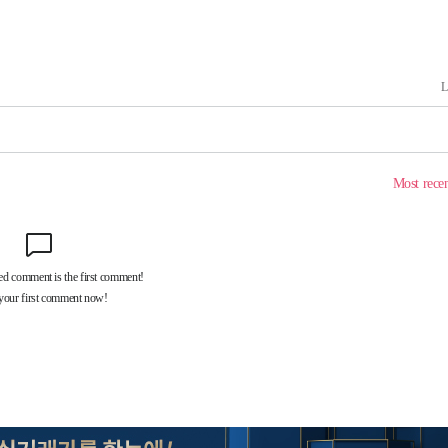
에서 두차
20일 후
 사망
 CDC
 압수수색
위 등 9곳
출발
개장
3명은 중