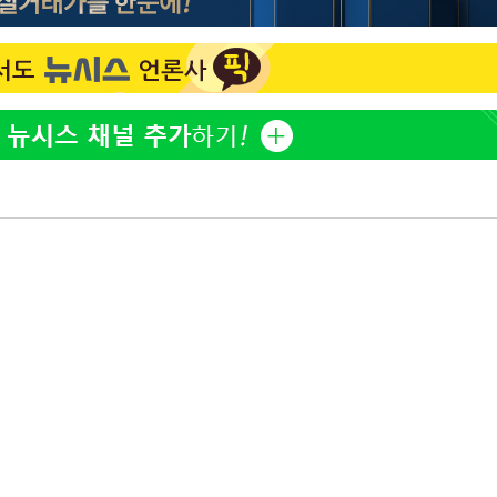
방은희, 母 고독사에 오열 
1
틀 만에 발견"
에서 두차
김지수, '여행사 대표' 변
2
20일 후
니…"
"바지 벗고 앞뒤로 돌아야
3
서아, 기쁨조 검사 수치심
"여군 지원 막힌 UDT 훈
4
다"…707 출신 女유튜버 
"신약 찾자"…정부 과제로
5
바이오
한화큐셀·OCI, 美 수입
6
격제 도입에…"공정 경쟁
영"
"한강수영장, 문신 노출 이
7
"출입 막는 건 명백한 차별