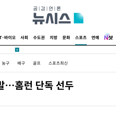
IT·바이오
사회
수도권
지방
문화
스포츠
연예
 사망
 CDC
농구
배구
골프
스포츠최신
 압수수색
위 등 9곳
폭발…홈런 단독 선두
출발
개장
3명은 중