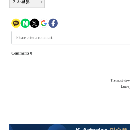
기사본문
-14275초 전 >
이란, 호르무즈서 "적국 목표물들"과 대치로 남부 케슘섬
례 큰 폭발음
-12990초 전 >
[속보]美, 폴리실리콘 수입 규제…파생제품 15% 관세, 1
발효
-11141초 전 >
[속보]트럼프, 美 원정출산 금지 행정명령 서명
-8841초 전 >
[속보] 뉴욕증시, 일제 하락 마감…나스닥 0.06%↓
-30039초 전 >
[속보]'채상병 순직 책임' 임성근, 항소심도 징역 3년
-29905초 전 >
[속보]종합특검, '관저이전 봐주기 감사' 유병호 구속기소
-26505초 전 >
민주 콩고 에볼라환자 4천명 돌파, 4053명 발생 1850명
-25755초 전 >
[속보]'300억원대 사기 혐의' 차가원 대표 구속 송치
-24949초 전 >
"미 전국적 살모네라 식중독 원인은 멕시코산 할라피뇨"--
-23462초 전 >
[속보]경찰·노동부, HL만도 평택사업장 끼임 사망 관련
-23343초 전 >
[속보]합수본, '투표율 허위 입력' 중앙·서울·경기도 선관
압수수색
-23098초 전 >
[속보]원·달러 환율, 오전 9시 1423.8원
-22894초 전 >
[속보]삼성전자·SK하이닉스 동반 강보합…1%대 상승 
-22880초 전 >
[속보]코스닥, 5.95포인트(0.74%) 상승한 807.62개장
-22848초 전 >
[속보]코스피, 6300선 재탈환…1.09% 오른 6365.07 
-20013초 전 >
시리아 다마스쿠스 교외에서 미니버스 폭발.. 14명 부상, 