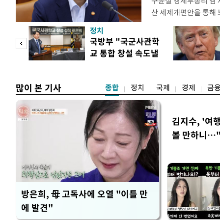
구윤철 경제부총리 겸 
산 세제개편안을 통해
지적에 대해 "사는(실거
정치
어들고 나중에 팔 때 
"사적
국방부 "국군사관학
총리는 이날 오전 MBC
교 통합 창설 속도낼
터뷰에서 "이게(30억원
 차
것"
많이 본 기사
종합
정치
국제
경제
금
김지수, '여행
볼 만하니…
방은희, 母 고독사에 오열 "이틀 만
에 발견"