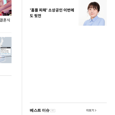
'홈플 피해' 소상공인 이번에
도 뒷전
 결혼식
폭염으로 멈춘 프로야구… 발걸음 돌리는 팬들
이 대통령, '청
총력 대응'