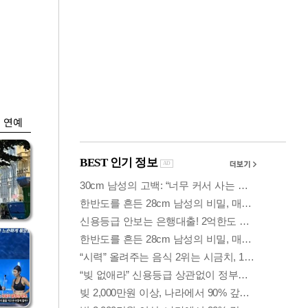
금융
입찰
"집값 더 뛰기 전 사
효성
자"…보금자리론 수
요 폭증
연예