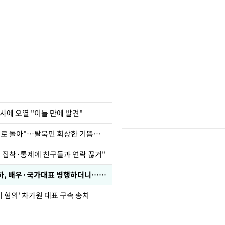
사에 오열 "이틀 만에 발견"
"바지 벗고 앞뒤로 돌아"…탈북민 회상한 기쁨조 검사
인 집착·통제에 친구들과 연락 끊겨"
박찬민 딸 박민하, 배우·국가대표 병행하더니…근황이
기 혐의' 차가원 대표 구속 송치