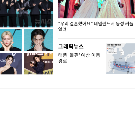
국엔 찜통 더위
"우리 결혼했어요" 네덜란드서 동성 커플
열려
그래픽뉴스
태풍 '돌핀' 예상 이동
경로