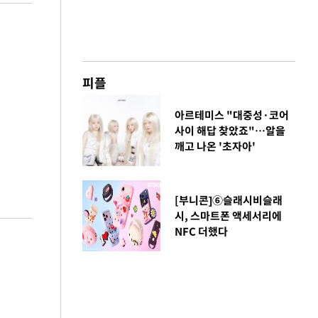
피플
아르테미스 "대중성·코어
사이 해답 찾았죠"…알을
깨고 나온 '초자아'
[부니콘]⑥슬래시비슬래
시, 스마트폰 액세서리에
NFC 더했다