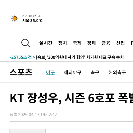
2026.08.07 (금)
서울 35.0℃
-8841초 전 >
[속보] 뉴욕증시, 일제 하락 마감…나스닥 0.06%↓
-30039초 전 >
[속보]'채상병 순직 책임' 임성근, 항소심도 징역 3년
-29905초 전 >
[속보]종합특검, '관저이전 봐주기 감사' 유병호 구속기소
실시간
정치
국제
경제
금융
산업
-26505초 전 >
민주 콩고 에볼라환자 4천명 돌파, 4053명 발생 1850명
-25755초 전 >
[속보]'300억원대 사기 혐의' 차가원 대표 구속 송치
-24949초 전 >
"미 전국적 살모네라 식중독 원인은 멕시코산 할라피뇨"--
스포츠
야구
해외야구
축구
해외축구
-23462초 전 >
[속보]경찰·노동부, HL만도 평택사업장 끼임 사망 관련
-23343초 전 >
[속보]합수본, '투표율 허위 입력' 중앙·서울·경기도 선관
압수수색
-23098초 전 >
[속보]원·달러 환율, 오전 9시 1423.8원
KT 장성우, 시즌 6호포 
-22894초 전 >
[속보]삼성전자·SK하이닉스 동반 강보합…1%대 상승 
-22880초 전 >
[속보]코스닥, 5.95포인트(0.74%) 상승한 807.62개장
등록 2026.04.17 19:02:42
-22848초 전 >
[속보]코스피, 6300선 재탈환…1.09% 오른 6365.07 
-20013초 전 >
시리아 다마스쿠스 교외에서 미니버스 폭발.. 14명 부상, 
태
-19311초 전 >
입추에도 극한더위…서울 낮 39도 '폭염중대경보'