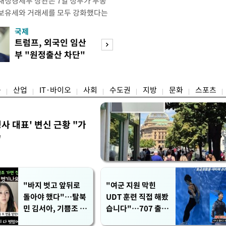
재정경제부 장관은 7일 정부가 부동
 보유세와 거래세를 모두 강화했다는
주) 30억원 이하 주택은 보유세도 줄
국제
경제
양도세도 줄어든다"고 설명했다. 구 부
트럼프, 외국인 임산
[단독]국가계약 
 라디오 '김종배의 시선집중'과의 인
부 "원정출산 차단"
제한 손본다…실
 이하 주택이) 99% 정도 된다.
명령
검토
융
산업
IT·바이오
사회
수도권
지방
문화
스포츠
사 대표' 변신 근황 "가
"
"바지 벗고 앞뒤로
"여군 지원 막힌
돌아야 했다"…탈북
UDT 훈련 직접 해봤
민 김서아, 기쁨조 검
습니다"…707 출신
사 수치심 회상
女유튜버 '완벽 소