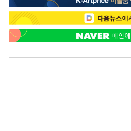
태
-19311초 전 >
입추에도 극한더위…서울 낮 39도 '폭염중대경보'
-14275초 전 >
이란, 호르무즈서 "적국 목표물들"과 대치로 남부 케슘섬
례 큰 폭발음
-12990초 전 >
[속보]美, 폴리실리콘 수입 규제…파생제품 15% 관세, 1
발효
-11141초 전 >
[속보]트럼프, 美 원정출산 금지 행정명령 서명
-8841초 전 >
[속보] 뉴욕증시, 일제 하락 마감…나스닥 0.06%↓