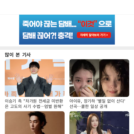
많이 본 기사
이승기 측 "차가원 전세금 미반환
아이유, 장기하 '별일 없이 산다'
은 고도의 사기 수법…엄벌 원해"
선곡…쿨한 일상 공개