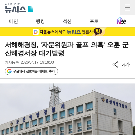
메인
랭킹
섹션
포토
서해해경청, '자문위원과 골프 의혹' 오훈 군
산해경서장 대기발령
기사등록
2026/04/17 19:19:03
가
가
구글에서 선호하는 매체로 추가