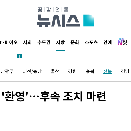
 계속[다음
삼겠다"
안겨드려 죄
IT·바이오
사회
수도권
지방
문화
스포츠
연예
 계속[다음
전남광주
대전/충남
울산
강원
충북
전북
경남
삼겠다"
안겨드려 죄
 '환영'…후속 조치 마련