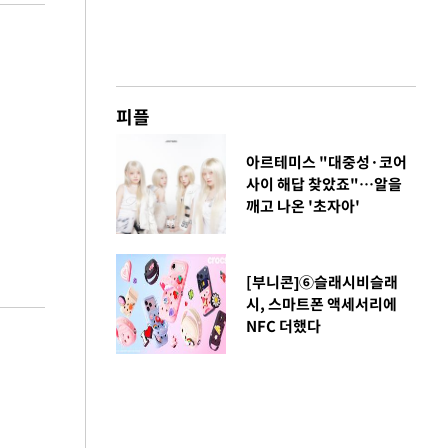
피플
아르테미스 "대중성·코어
사이 해답 찾았죠"…알을
깨고 나온 '초자아'
[부니콘]⑥슬래시비슬래
시, 스마트폰 액세서리에
NFC 더했다