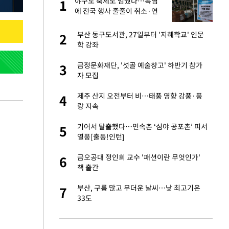
싶
야구도 축제도 멈췄다…폭염
1
1
했
에 전국 행사 줄줄이 취소·연
기
만에 사과…"제가 틀
부산 동구도서관, 27일부터 '지혜학교' 인문
2
2
학 강좌
가 날 죽이는 것 같
금정문화재단, '섯골 예술창고' 하반기 참가
3
3
자 모집
자친구와 열애 "결혼
제주 산지 오전부터 비…태풍 영향 강풍·풍
4
4
랑 지속
고서 기아차 덕에
기어서 탈출했다…민속촌 ‘심야 공포촌’ 피서
5
5
열풍[출동!인턴]
네"…'폴드8 울트
금오공대 정인희 교수 '패션이란 무엇인가'
6
6
책 출간
핀서 2년 불법체
부산, 구름 많고 무더운 날씨…낮 최고기온
7
7
33도