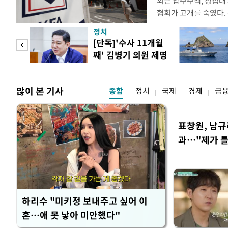
최근 압수수색, 성접대
협회가 고개를 숙였다. 
관계자 여러분께 드리는
정치
다. 축구협회는 최근 20
 사업
[단독]'수사 11개월
컵 조별리그 탈락과 
째' 김병기 의원 제명
회에서 질타를 받은 데 
청원글
많이 본 기사
종합
정치
국제
경제
금
표창원, 남규
과…"제가 
하리수 "미키정 보내주고 싶어 이
혼…애 못 낳아 미안했다"