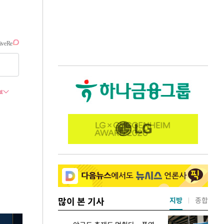
많이 본 기사
지방
종합