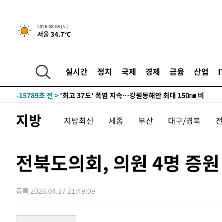
2026.08.08 (토)
-8915초 전 >
[속보]뉴욕증시 상승 마감…S&P 0.6% 나스닥 1.3%↑
서울 34.7℃
-31633초 전 >
극한폭염 한풀 꺾이지만…'낮 최고 35도' 무더위, 열대야
주 날씨]
-28651초 전 >
축구협회 "압수수색·성접대 논란 사과…쇄신의 기회로 
-27168초 전 >
[속보]'압수수색·성접대 논란' 축구협회 "실망과 걱정 
실시간
정치
국제
경제
금융
산업
송"
-15789초 전 >
'최고 37도' 폭염 지속…강원동해안 최대 150㎜ 비
-8915초 전 >
[속보]뉴욕증시 상승 마감…S&P 0.6% 나스닥 1.3%↑
-31633초 전 >
극한폭염 한풀 꺾이지만…'낮 최고 35도' 무더위, 열대야
지방
지방최신
세종
부산
대구/경북
주 날씨]
-28651초 전 >
축구협회 "압수수색·성접대 논란 사과…쇄신의 기회로 
-27168초 전 >
[속보]'압수수색·성접대 논란' 축구협회 "실망과 걱정 
송"
-15789초 전 >
'최고 37도' 폭염 지속…강원동해안 최대 150㎜ 비
전북도의회, 의원 4명 증원
-8915초 전 >
[속보]뉴욕증시 상승 마감…S&P 0.6% 나스닥 1.3%↑
등록 2026.04.17 21:49:09