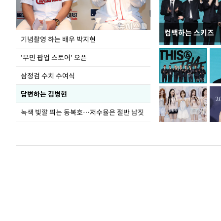
컴백하는 스키즈
이 대통령, 국가
기념촬영 하는 배우 박지현
가 책임지고 치유
'무민 팝업 스토어' 오픈
삼정검 수치 수여식
답변하는 김병현
녹색 빛깔 띄는 동복호…저수율은 절반 남짓