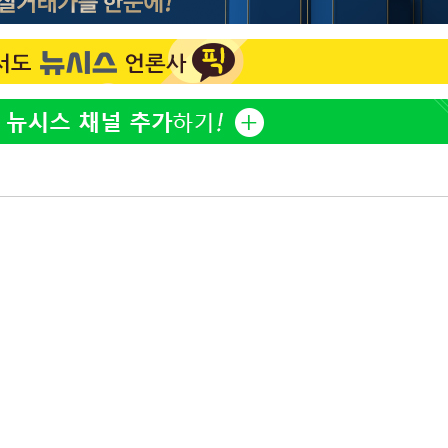
하리수 "미키정 보내주고 
1
어 이혼…애 못 낳아 미안
다"
표창원, 남규리에 15년 
2
렸습니다"
백혈병 재발 최성원 "치료
3
았다" 눈물
'서준맘' 박세미, 연하 남
4
생각도"
英유명 여배우, 큰 교통사
5
살았다
"창 3개 띄워도 답답함 없
6
라', 일주일 써보니
황기순 "원정도박 후 필리
7
류…1년간 은둔"