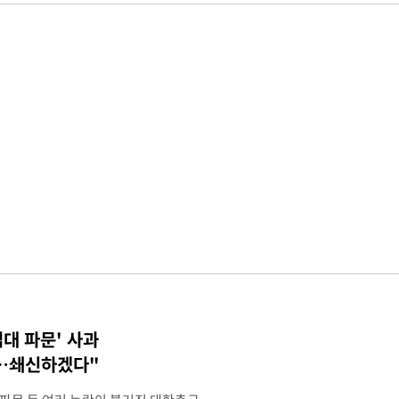
접대 파문' 사과
송…쇄신하겠다"