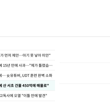
내가 먼저 제안…아기 못 낳아 미안"
표창원, 남규리에 15년 만에 사과…"제가 틀렸습니다"
… 女유튜버, UDT 훈련 완벽 소화
에 산 서초 건물 450억에 매물로"
고독사에 오열 "이틀 만에 발견"