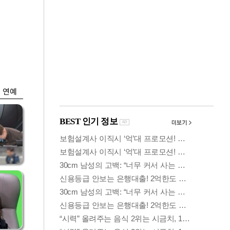
금융
담합
은행 예금 일주일새
 갈
6.5조↑…롤러코스
피 피난
연예