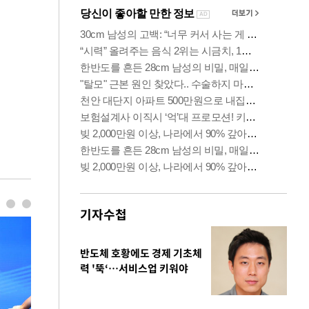
기자수첩
반도체 호황에도 경제 기초체
력 '뚝‘…서비스업 키워야