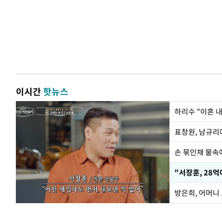
이시간
핫뉴스
하리수 "이혼 
손 묶인채 물속에
"서장훈, 28억
방은희, 어머니 