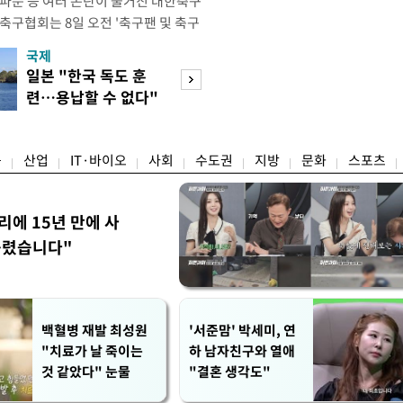
 파문 등 여러 논란이 불거진 대한축구
축구협회는 8일 오전 '축구팬 및 축구
 글'이라는 제목의 입장문을 발표했
국제
경제
26 국제축구연맹(FIFA) 북중미 월드
일본 "한국 독도 훈
공정위, 국고채 
관련해 국회 문화체육관광위원회 청문
련…용납할 수 없다"
심의…8조 과징금
이어, 홍명보 전 감독 선
항의
림길
융
산업
IT·바이오
사회
수도권
지방
문화
스포츠
리에 15년 만에 사
틀렸습니다"
백혈병 재발 최성원
'서준맘' 박세미, 연
"치료가 날 죽이는
하 남자친구와 열애
것 같았다" 눈물
"결혼 생각도"