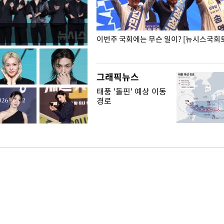
폭력 피해자에 위로·사과…"국가
이번주 국회에는 무슨 일이? [뉴시스국회토
"
그래픽뉴스
태풍 '돌핀' 예상 이동
경로