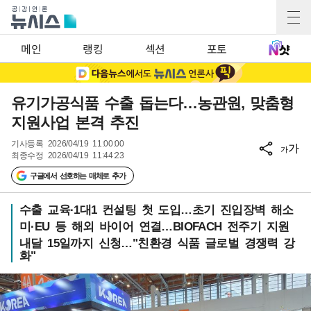
메인
랭킹
섹션
포토
유기가공식품 수출 돕는다…농관원, 맞춤형
지원사업 본격 추진
기사등록
2026/04/19 11:00:00
가
가
최종수정
2026/04/19 11:44:23
구글에서 선호하는 매체로 추가
수출 교육·1대1 컨설팅 첫 도입…초기 진입장벽 해소
미·EU 등 해외 바이어 연결…BIOFACH 전주기 지원
내달 15일까지 신청…"친환경 식품 글로벌 경쟁력 강
화"