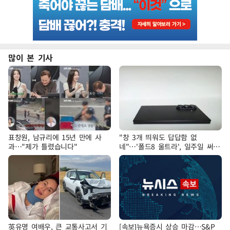
많이 본 기사
표창원, 남규리에 15년 만에 사
"창 3개 띄워도 답답함 없
과…"제가 틀렸습니다"
네"…'폴드8 울트라', 일주일 써보
니
英유명 여배우, 큰 교통사고서 기
[속보]뉴욕증시 상승 마감…S&P