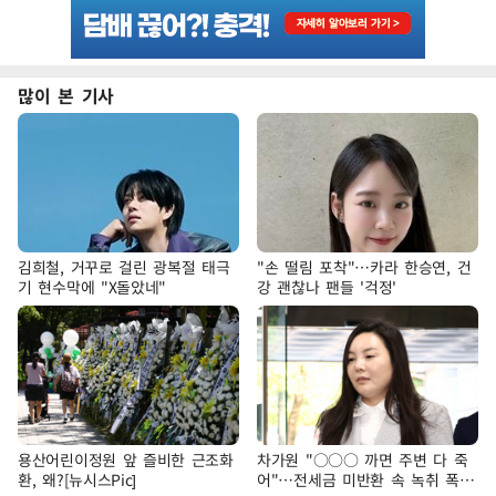
많이 본 기사
김희철, 거꾸로 걸린 광복절 태극
"손 떨림 포착"…카라 한승연, 건
기 현수막에 "X돌았네"
강 괜찮나 팬들 '걱정'
용산어린이정원 앞 즐비한 근조화
차가원 "○○○ 까면 주변 다 죽
환, 왜?[뉴시스Pic]
어"…전세금 미반환 속 녹취 폭로