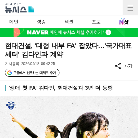
메인
랭킹
섹션
포토
현대건설, '대형 내부 FA' 잡았다…'국가대표
세터' 김다인과 계약
기사등록
2026/04/18 09:42:25
가
가
구글에서 선호하는 매체로 추가
'생애 첫 FA' 김다인, 현대건설과 3년 더 동행