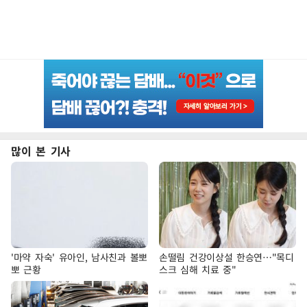
많이 본 기사
'마약 자숙' 유아인, 남사친과 볼뽀
손떨림 건강이상설 한승연…"목디
뽀 근황
스크 심해 치료 중"