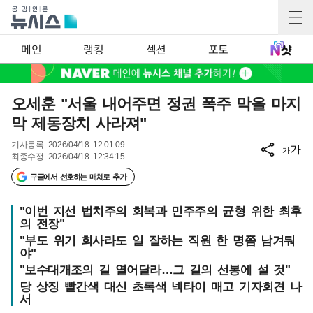
메인
랭킹
섹션
포토
오세훈 "서울 내어주면 정권 폭주 막을 마지
막 제동장치 사라져"
기사등록
2026/04/18 12:01:09
가
가
최종수정
2026/04/18 12:34:15
구글에서 선호하는 매체로 추가
"이번 지선 법치주의 회복과 민주주의 균형 위한 최후
의 전장"
"부도 위기 회사라도 일 잘하는 직원 한 명쯤 남겨둬
야"
"보수대개조의 길 열어달라…그 길의 선봉에 설 것"
당 상징 빨간색 대신 초록색 넥타이 매고 기자회견 나
서