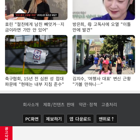
효린 "절친에게 남친 빼앗겨…지
방은희, 母 고독사에 오열 "이틀
금이라면 가만 안 있어"
만에 발견"
축구협회, 15년 전 심판 성 접대
김지수, '여행사 대표' 변신 근황
파문에 "현재는 내부 지침 준수"
"가볼 만하니…"
회사소개
제휴/컨텐츠 판매
약관·정책
고충처리
PC화면
제보하기
앱 다운로드
맨위로↑
광
COPYRIGHTⓒ
NEWSIS
ALL RIGHTS RESERVED.
고
삭
제