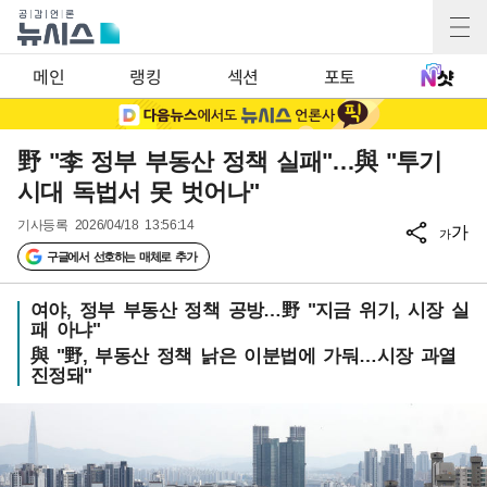
메인
랭킹
섹션
포토
野 "李 정부 부동산 정책 실패"…與 "투기
시대 독법서 못 벗어나"
기사등록
2026/04/18 13:56:14
가
가
구글에서 선호하는 매체로 추가
여야, 정부 부동산 정책 공방…野 "지금 위기, 시장 실
패 아냐"
與 "野, 부동산 정책 낡은 이분법에 가둬…시장 과열
진정돼"