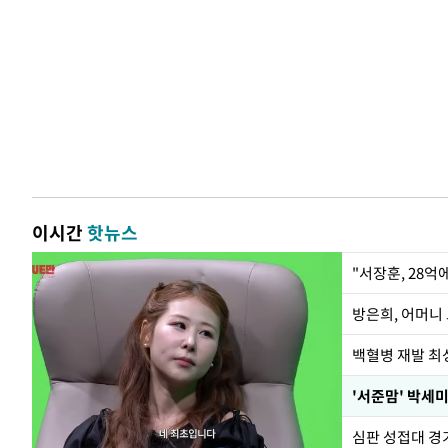
이시간
핫뉴스
"서장훈, 28억
방은희, 어머니 
백혈병 재발 최성
'서준맘' 박세미