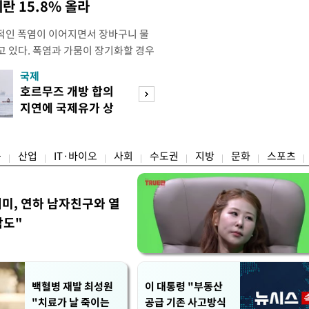
계란 15.8% 올라
적인 폭염이 이어지면서 장바구니 물
고 있다. 폭염과 가뭄이 장기화할 경우
산성이 저하돼 농축산물 가격을 자극
국제
경제
 현재까지는 농축산물 가격이 일제히 오
호르무즈 개방 합의
수도권 고용 급랭
희비가 엇갈리는 모습이다. 배·토마토
지연에 국제유가 상
전국 취업자 10명
해보다 가격이 오른 반면 사과·배추·
승 마감
1명뿐
융
산업
IT·바이오
사회
수도권
지방
문화
스포츠
세미, 연하 남자친구와 열
각도"
백혈병 재발 최성원
이 대통령 "부동산
"치료가 날 죽이는
공급 기존 사고방식