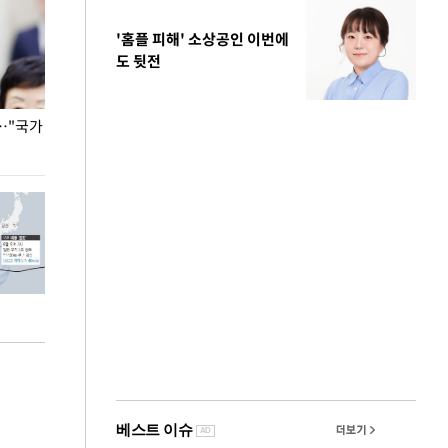
'홈플 피해' 소상공인 이번에
도 뒷전
…"국가
홈플러스, 67개 점포 가오픈… 13일 정식 개장
오세훈 서울시장,
환경 점검