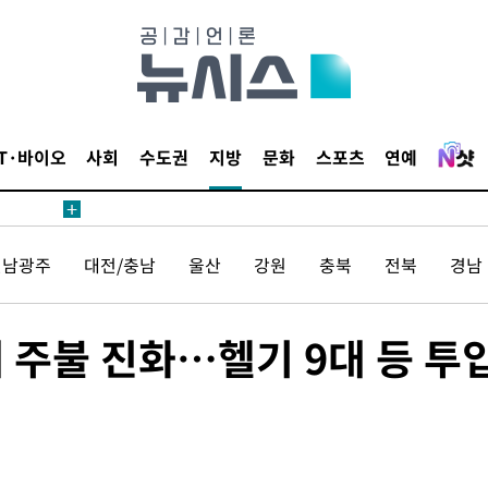
IT·바이오
사회
수도권
지방
문화
스포츠
연예
전남광주
대전/충남
울산
강원
충북
전북
경남
에 주불 진화…헬기 9대 등 투