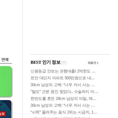
금융
…
두나무, 경찰청 '압수
 중
가상자산' 관리한다
연예