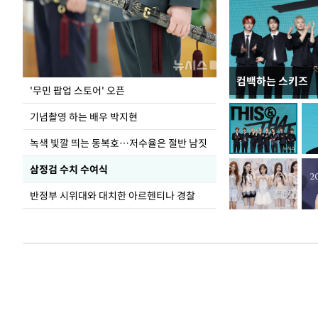
컴백하는 스키즈
지석천 뒤덮은 
'무민 팝업 스토어' 오픈
기념촬영 하는 배우 박지현
녹색 빛깔 띄는 동복호…저수율은 절반 남짓
삼정검 수치 수여식
반정부 시위대와 대치한 아르헨티나 경찰