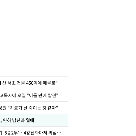
에 산 서초 건물 450억에 매물로"
고독사에 오열 "이틀 만에 발견"
원 "치료가 날 죽이는 것 같아"
, 연하 남친과 열애
심판 성접대 경기 '5승2무'…4강신화마저 의심받아