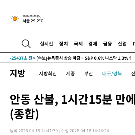
2026.08.08 (토)
서울 29.2℃
실시간
정치
국제
경제
금융
산업
-25437초 전 >
[속보]뉴욕증시 상승 마감…S&P 0.6% 나스닥 1.3%↑
지방
지방최신
세종
부산
대구/경북
안동 산불, 1시간15분 만
(종합)
등록 2026.04.18 14:41:39
수정 2026.04.18 14:44:24