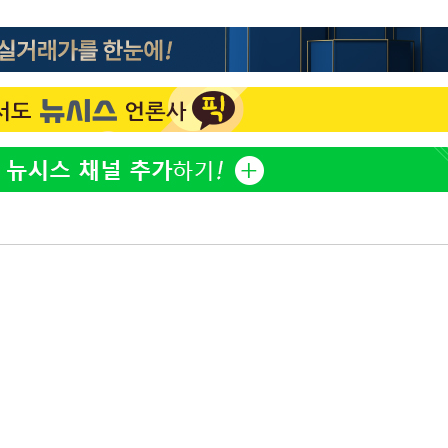
[단독]인천 부평구 아파트
1
10대가 40대 친모 살해
'서준맘' 박세미, 연하 남
2
생각도"
백혈병 재발 최성원 "치료
3
았다" 눈물
[속보]이 대통령 "부동산
4
매달리지 말고 과감히 실천
이 대통령, 6시간 부동산 
5
의…"기존 사고 방식에 매
히 실천"(종합)
[올댓차이나] 홍콩 증시, 
6
매수로 상승 마감…H주 0
이 대통령, 'ISA·주가누
7
질타하며 재검토 지시