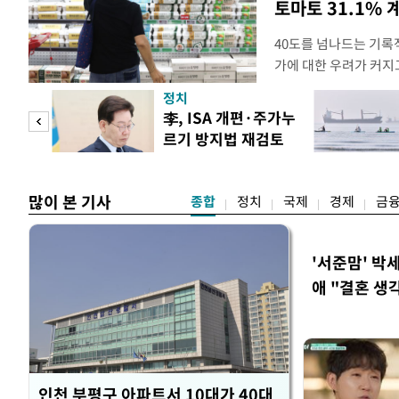
토마토 31.1% 
40도를 넘나드는 기록
가에 대한 우려가 커지
농작물 생육과 가축 생
정치
할 수 있기 때문이다.
 두
李, ISA 개편·주가누
르기보다는 품목별로 
르기 방지법 재검토
·수박·계란 등은 지난
 정도
지시
복숭아·닭고
많이 본 기사
종합
정치
국제
경제
금
'서준맘' 박
애 "결혼 생
인천 부평구 아파트서 10대가 40대