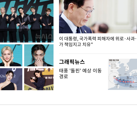
개구리밥
이 대통령, 국가폭력 피해자에 위로·사과
가 책임지고 치유"
그래픽뉴스
태풍 '돌핀' 예상 이동
경로