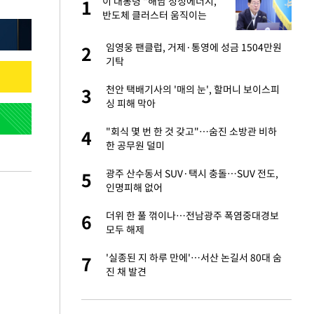
서
이 대통령 "해남 청정에너지,
1
1
반도체 클러스터 움직이는
힘…지역소멸 극복 전환점"
자친구와 열애 "결혼
임영웅 팬클럽, 거제·통영에 성금 1504만원
2
2
기탁
가 날 죽이는 것 같
천안 택배기사의 '매의 눈', 할머니 보이스피
3
3
싱 피해 막아
 공급 기존 사고방식
"회식 몇 번 한 것 갖고"…숨진 소방관 비하
4
4
"
한 공무원 덜미
회의서 공급 논
광주 산수동서 SUV·택시 충돌…SUV 전도,
5
5
달리지 말고 과감
인명피해 없어
혼조 개장 후 자원주
더위 한 풀 꺾이나…전남광주 폭염중대경보
6
6
.39%↑
모두 해제
르기 방지법' 개편안
'실종된 지 하루 만에'…서산 논길서 80대 숨
7
7
진 채 발견