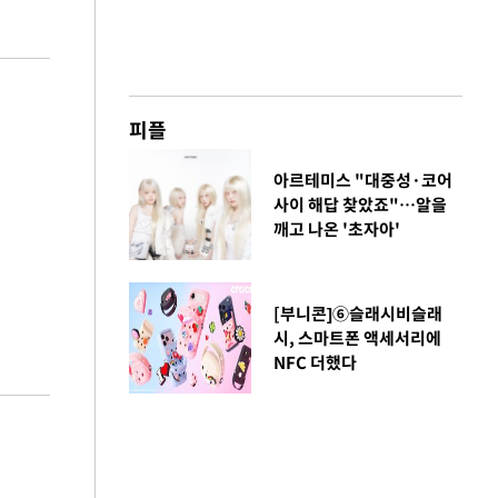
피플
아르테미스 "대중성·코어
사이 해답 찾았죠"…알을
깨고 나온 '초자아'
[부니콘]⑥슬래시비슬래
시, 스마트폰 액세서리에
NFC 더했다