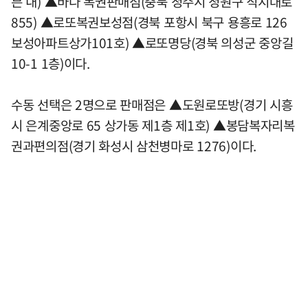
븐 내) ▲바다 복권판매점(충북 청주시 청원구 직지대로
855) ▲로또복권보성점(경북 포항시 북구 용흥로 126
보성아파트상가101호) ▲로또명당(경북 의성군 중앙길
10-1 1층)이다.
수동 선택은 2명으로 판매점은 ▲도원로또방(경기 시흥
시 은계중앙로 65 상가동 제1층 제1호) ▲봉담복자리복
권과편의점(경기 화성시 삼천병마로 1276)이다.