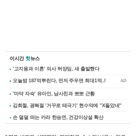
이시간
핫
뉴스
'고지용과 이혼' 의사 허양임, 새 출발했다
'마약 자숙' 유아인, 남사친과 뽀뽀 근황
김희철, 광복절 '거꾸로 태극기' 현수막에 "X돌았네"
손 덜덜 떠는 카라 한승연, 건강이상설 확산