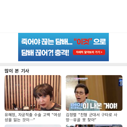
많이 본 기사
유혜정, 자궁적출 수술 고백 "여성
김정렬 "친형 군대서 구타로 사
성을 잃는 것이…"
망…유골 못 찾아"