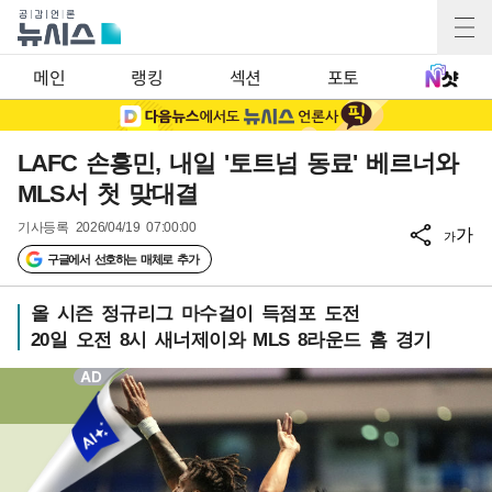
메인
랭킹
섹션
포토
LAFC 손흥민, 내일 '토트넘 동료' 베르너와
MLS서 첫 맞대결
기사등록
2026/04/19 07:00:00
가
가
구글에서 선호하는 매체로 추가
올 시즌 정규리그 마수걸이 득점포 도전
20일 오전 8시 새너제이와 MLS 8라운드 홈 경기