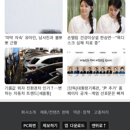
'마약 자숙' 유아인, 남사친과 볼뽀
손떨림 건강이상설 한승연…"목디
뽀 근황
스크 심해 치료 중"
기름값 뛰자 친환경차 인기↑…변
[단독]대통령기록관, '尹 추가' 홈
하는 자동차 트렌드[세쓸통]
페이지 공개…계엄 선포문은 빠져
회사소개
제휴/컨텐츠 판매
약관·정책
고충처리
PC화면
제보하기
앱 다운로드
맨위로↑