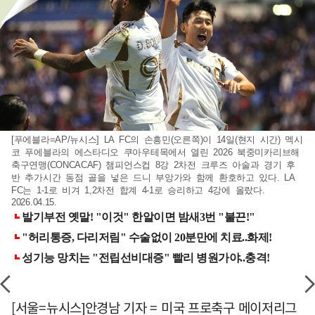
[푸에블라=AP/뉴시스] LA FC의 손흥민(오른쪽)이 14일(현지 시간) 멕시
코 푸에블라의 에스타디오 쿠아우테목에서 열린 2026 북중미카리브해
축구연맹(CONCACAF) 챔피언스컵 8강 2차전 크루즈 아술과 경기 후
반 추가시간 동점 골을 넣은 드니 부앙가와 함께 환호하고 있다. LA
FC는 1-1로 비겨 1,2차전 합계 4-1로 승리하고 4강에 올랐다.
2026.04.15.
[서울=뉴시스]안경남 기자 = 미국 프로축구 메이저리그