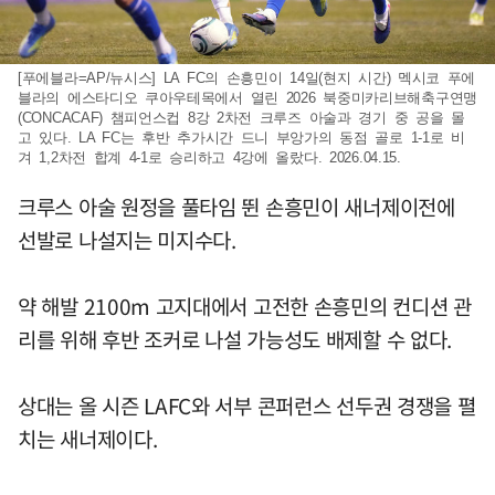
[푸에블라=AP/뉴시스] LA FC의 손흥민이 14일(현지 시간) 멕시코 푸에
블라의 에스타디오 쿠아우테목에서 열린 2026 북중미카리브해축구연맹
(CONCACAF) 챔피언스컵 8강 2차전 크루즈 아술과 경기 중 공을 몰
고 있다. LA FC는 후반 추가시간 드니 부앙가의 동점 골로 1-1로 비
겨 1,2차전 합계 4-1로 승리하고 4강에 올랐다. 2026.04.15.
크루스 아술 원정을 풀타임 뛴 손흥민이 새너제이전에
선발로 나설지는 미지수다.
약 해발 2100m 고지대에서 고전한 손흥민의 컨디션 관
리를 위해 후반 조커로 나설 가능성도 배제할 수 없다.
상대는 올 시즌 LAFC와 서부 콘퍼런스 선두권 경쟁을 펼
치는 새너제이다.