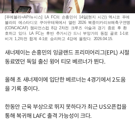
[푸에블라=AP/뉴시스] LA FC의 손흥민이 14일(현지 시간) 멕시코 푸에
블라의 에스타디오 쿠아우테목에서 열린 2026 북중미카리브해축구연맹
(CONCACAF) 챔피언스컵 8강 2차전 크루즈 아술과 경기 종료 후 환
호하고 있다. LA FC는 후반 추가시간 드니 부앙가의 동점 골로 1-1로
비겨 1,2차전 합계 4-1로 승리하고 4강에 올랐다. 2026.04.15.
새너제이는 손흥민의 잉글랜드 프리미어리그(EPL) 시절
동료였던 독일 출신 윙어 티모 베르너가 뛴다.
올해 초 새너제이에 입단한 베르너는 4경기에서 2도움
을 기록 중이다.
한동안 근육 부상으로 뛰지 못하다가 최근 US오픈컵을
통해 복귀해 LAFC 출격 가능성이 크다.