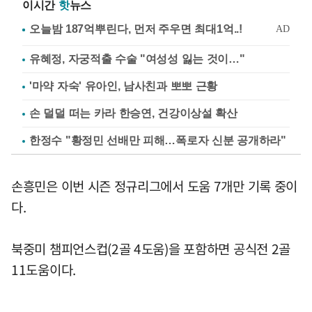
이시간
핫
뉴스
유혜정, 자궁적출 수술 "여성성 잃는 것이…"
'마약 자숙' 유아인, 남사친과 뽀뽀 근황
손 덜덜 떠는 카라 한승연, 건강이상설 확산
한정수 "황정민 선배만 피해…폭로자 신분 공개하라"
손흥민은 이번 시즌 정규리그에서 도움 7개만 기록 중이
다.
북중미 챔피언스컵(2골 4도움)을 포함하면 공식전 2골
11도움이다.