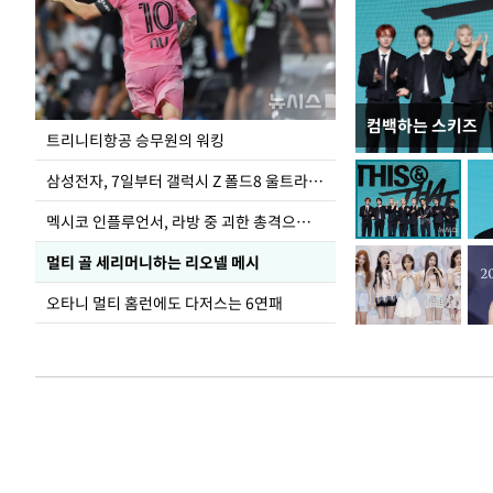
컴백하는 스키즈
입추 하루 앞둔 
트리니티항공 승무원의 워킹
폭염
삼성전자, 7일부터 갤럭시 Z 폴드8 울트라·폴드8·플립8 출시
멕시코 인플루언서, 라방 중 괴한 총격으로 사망
멀티 골 세리머니하는 리오넬 메시
오타니 멀티 홈런에도 다저스는 6연패