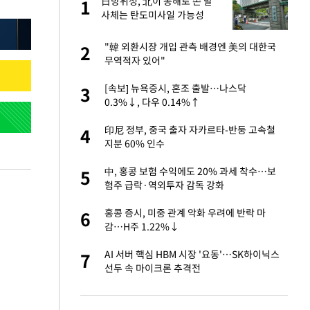
미
日방위성, 北이 동해로 쏜 발
1
1
…엄
사체는 탄도미사일 가능성
이 산다' 선곡…쿨한
"韓 외환시장 개입 관측 배경엔 美의 대한국
2
2
무역적자 있어"
인간들이 이 꼴 만
[속보] 뉴욕증시, 혼조 출발…나스닥
3
3
격한 반응
0.3%↓, 다우 0.14%↑
하는 프리랜서…받
印尼 정부, 중국 출자 자카르타-반둥 고속철
4
4
지분 60% 인수
앗겨…지금이라면 가
中, 홍콩 보험 수익에도 20% 과세 착수…보
5
5
험주 급락·역외투자 감독 강화
패…LAFC는 승부차
홍콩 증시, 미중 관계 악화 우려에 반락 마
6
6
감…H주 1.22%↓
성 접대 파문에 "현
AI 서버 핵심 HBM 시장 '요동'…SK하이닉스
7
7
선두 속 마이크론 추격전