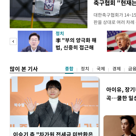
축구협회 "현재는
대한축구협회가 14~15
판을 상대로 여러 차례 
구계에 따르면 국회의 한
정치
년 국제심판 10여 명에
"사적
李 "부의 양극화 해
축구협회는 외국인 심판
법, 신중히 접근해
수십만원에서 많게는 1
 차
야"
많이 본 기사
종합
정치
국제
경제
금
아이유, 장기
곡…쿨한 일
이승기 측 "차가원 전세금 미반환은