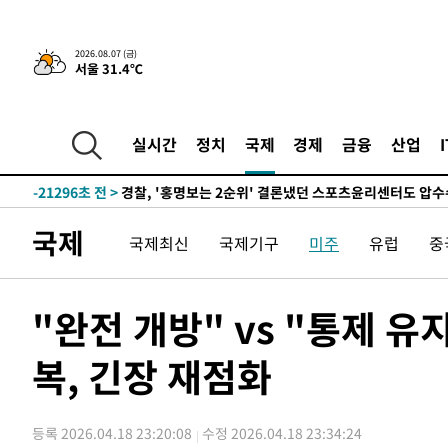
3시간 전 >
내일까지 39도 '펄펄'…기상청 "태풍 지나며 폭염 잠시 꺾인
2026.08.07 (금)
서울 31.4℃
-24382초 전 >
'월드컵 탈락 후폭풍' 축구협회…11시간 걸린 초유의 압
합)
-23818초 전 >
[속보] 뉴욕증시, 혼조 출발…나스닥 0.3%↓, 다우 0.1
-22611초 전 >
축구협회, 15년 전 심판 성 접대 파문에 "현재는 내부 지
실시간
정치
국제
경제
금융
산업
-21296초 전 >
경찰, '홍명보는 2순위' 결론냈던 스포츠윤리센터도 압
-6892초 전 >
[속보]합참 "北 발사체는 단거리탄도미사일…감시·경계태
-6640초 전 >
日방위성, 北이 동해로 쏜 발사체는 탄도미사일 가능성
국제
국제최신
국제기구
미주
유럽
중
-5070초 전 >
[속보] SKT, 에이닷 서비스 장애 발생…"원인 파악 중"
-4476초 전 >
[속보]합참 "북, 동해상으로 미상 발사체 발사"
-3872초 전 >
'낮 최고 39도' 불볕더위…한밤 열대야도 계속[내일날씨]
"완전 개방" vs "통제 
-3831초 전 >
[속보]7~9일 프로야구 3연전도 폭염 취소…11일 재개
복, 긴장 재점화
-3493초 전 >
"韓 외환시장 개입 관측 배경엔 美의 대한국 무역적자 있어
-3320초 전 >
'월드컵 탈락 후폭풍' 축구협회…초유의 압수수색에 '충격
-3160초 전 >
서울 낮 37.9도, 올여름 최고치 경신…영등포 순간 '40도'
등록 2026.04.18 23:20:08
수정 2026.04.18 23:34:24
-2722초 전 >
[속보]종합특검, 대검 추가 압수수색…내란 중요임무종사 