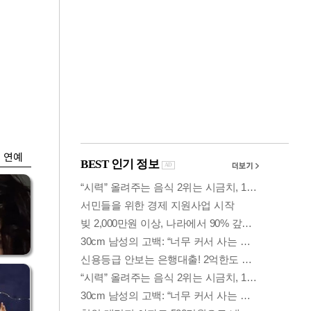
금융
개
외국인 폭풍매도에
 우
코스피 6200선 주저
앉아
연예