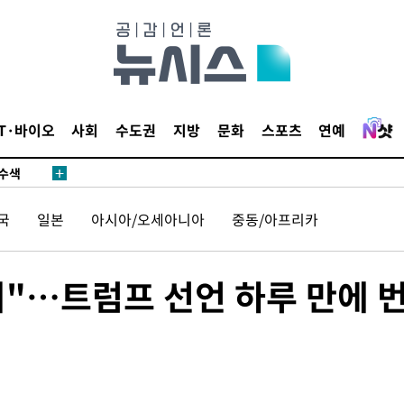
다"
수수색(종
4%↑
침 준수"
IT·바이오
사회
수도권
지방
문화
스포츠
연예
수수색
세 강화"
국
일본
아시아/오세아니아
중동/아프리카
유지"…트럼프 선언 하루 만에 
"
·당황'
혐의