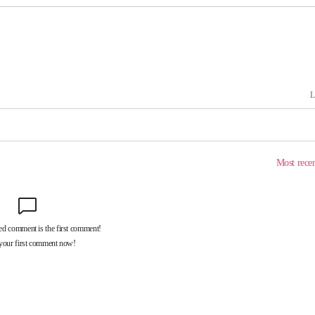
 격파
다"
수수색(종
4%↑
침 준수"
수수색
세 강화"