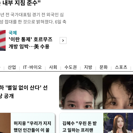
 내부 지침 준수"
년 전 국가대표팀 경기 전 외국인 심
성 접대를 한 것으로 밝혀졌다. 6일 축
 의원실은 축구협회가 2011~2012
국제
경제
게 성 접대한 사실을 확인했다. 당시
'이란 통제' 호르무즈
초고가 겨냥 세제
과 감독관 등 10여 명에게 한 번에
개방 임박…美 수용
편…전월세 '유탄'
00만원이 넘는 돈을 성
할까
려
융
산업
IT·바이오
사회
수도권
지방
문화
스포츠
하 '별일 없이 산다' 선
상 공개
허지웅 "우리가 지지
김혜수 "우린 돈 받
했던 인간들이 이 꼴
고 일하는 프리랜