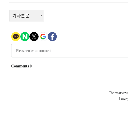
19분 전 >
[속보]코스닥, 800p 회복…0.26% 오른 801.67 마감
기사본문
20분 전 >
[속보]코스피, 301.88포인트(4.58%) 내린 6296.38 마감
23분 전 >
[속보]원·달러 환율, 0.7원 내린 1423.8원 마감
1시간 전 >
"여기 떨어졌다"…다누리, 스페이스X 로켓 달 충돌 흔적 포착
1시간 전 >
손흥민, 5경기 연속골 실패…LAFC는 승부차기 끝 과달라하라
3시간 전 >
내일까지 39도 '펄펄'…기상청 "태풍 지나며 폭염 잠시 꺾인
-24382초 전 >
'월드컵 탈락 후폭풍' 축구협회…11시간 걸린 초유의 압
합)
-23818초 전 >
[속보] 뉴욕증시, 혼조 출발…나스닥 0.3%↓, 다우 0.1
-22611초 전 >
축구협회, 15년 전 심판 성 접대 파문에 "현재는 내부 지
-21296초 전 >
경찰, '홍명보는 2순위' 결론냈던 스포츠윤리센터도 압
-6892초 전 >
[속보]합참 "北 발사체는 단거리탄도미사일…감시·경계태
-6640초 전 >
日방위성, 北이 동해로 쏜 발사체는 탄도미사일 가능성
-5070초 전 >
[속보] SKT, 에이닷 서비스 장애 발생…"원인 파악 중"
-4476초 전 >
[속보]합참 "북, 동해상으로 미상 발사체 발사"
-3872초 전 >
'낮 최고 39도' 불볕더위…한밤 열대야도 계속[내일날씨]
-3831초 전 >
[속보]7~9일 프로야구 3연전도 폭염 취소…11일 재개