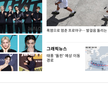
전남광주… 열화상 카메라에 담긴
폭염으로 멈춘 프로야구… 발걸음 돌리는
그래픽뉴스
태풍 '돌핀' 예상 이동
경로