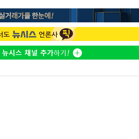
이승기 측 "차가원 전세금 
1
반환은 고도의 사기 수법
"
벌 원해"
·당황'
아이유, 장기하 '별일 없
2
일상 공개
혐의
허지웅 "우리가 지지했던 
3
들었다"…형소법 개정에 
김혜수 "우린 돈 받고 일
4
는 만큼 해내야"
효린 "절친에게 남친 빼
5
 격파
만 안 있어"
다"
손흥민, 5경기 연속골 실
6
기 끝 과달라하라 격파
축구협회, 15년 전 심판 
7
재는 내부 지침 준수"