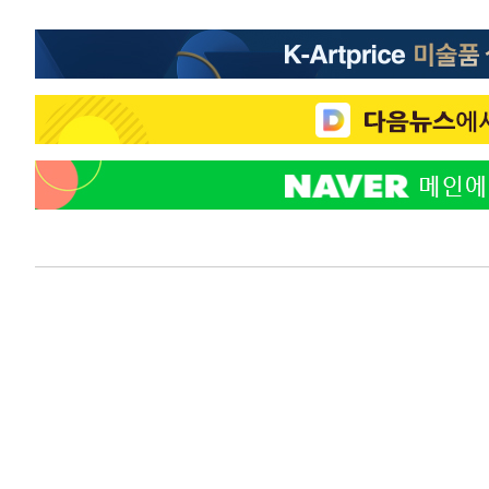
-3493초 전 >
"韓 외환시장 개입 관측 배경엔 美의 대한국 무역적자 있어
-3320초 전 >
'월드컵 탈락 후폭풍' 축구협회…초유의 압수수색에 '충격
-3160초 전 >
서울 낮 37.9도, 올여름 최고치 경신…영등포 순간 '40도'
-2722초 전 >
[속보]종합특검, 대검 추가 압수수색…내란 중요임무종사 
19분 전 >
[속보]코스닥, 800p 회복…0.26% 오른 801.67 마감
20분 전 >
[속보]코스피, 301.88포인트(4.58%) 내린 6296.38 마감
23분 전 >
[속보]원·달러 환율, 0.7원 내린 1423.8원 마감
1시간 전 >
"여기 떨어졌다"…다누리, 스페이스X 로켓 달 충돌 흔적 포착
1시간 전 >
손흥민, 5경기 연속골 실패…LAFC는 승부차기 끝 과달라하라
3시간 전 >
내일까지 39도 '펄펄'…기상청 "태풍 지나며 폭염 잠시 꺾인