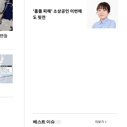
'홈플 피해' 소상공인 이번에
도 뒷전
 팬들
이 대통령, '청년 대책 속도 높여야…폭염 문제도
입추 코앞인데 전
총력 대응'