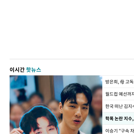
이시간
핫뉴스
방은희, 母 고독
월드컵 예선까지
한국 떠난 김지
학폭 논란 지수
이승기 "구속 차