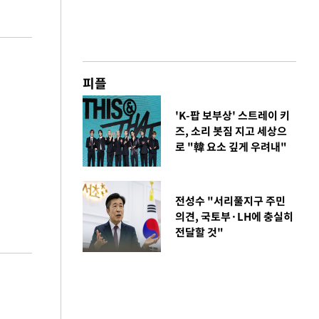
피플
'K-팝 보부상' 스트레이 키
즈, 소리 봇짐 지고 세상으
로 "韓 요소 깊게 우려내"
전성수 "서리풀지구 주민
의견, 국토부·LH에 충실히
전달할 것"