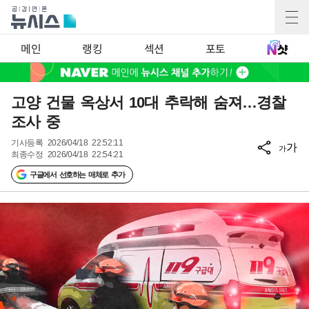
메인
랭킹
섹션
포토
고양 건물 옥상서 10대 추락해 숨져…경찰
조사 중
기사등록
2026/04/18 22:52:11
가
가
최종수정
2026/04/18 22:54:21
구글에서 선호하는 매체로 추가