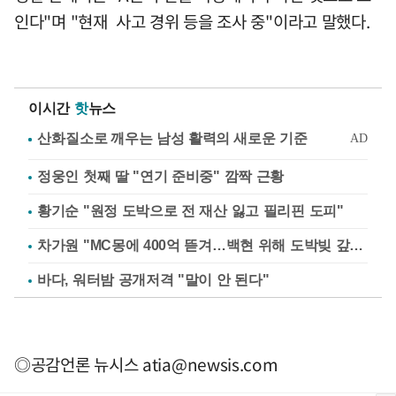
인다"며 "현재 사고 경위 등을 조사 중"이라고 말했다.
이시간
핫
뉴스
정웅인 첫째 딸 "연기 준비중" 깜짝 근황
황기순 "원정 도박으로 전 재산 잃고 필리핀 도피"
차가원 "MC몽에 400억 뜯겨…백현 위해 도박빚 갚아줘"
바다, 워터밤 공개저격 "말이 안 된다"
◎공감언론 뉴시스
atia@newsis.com