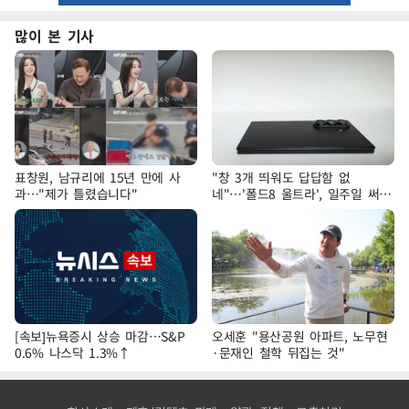
많이 본 기사
표창원, 남규리에 15년 만에 사
"창 3개 띄워도 답답함 없
과…"제가 틀렸습니다"
네"…'폴드8 울트라', 일주일 써보
니
[속보]뉴욕증시 상승 마감…S&P
오세훈 "용산공원 아파트, 노무현
0.6% 나스닥 1.3%↑
·문재인 철학 뒤집는 것"