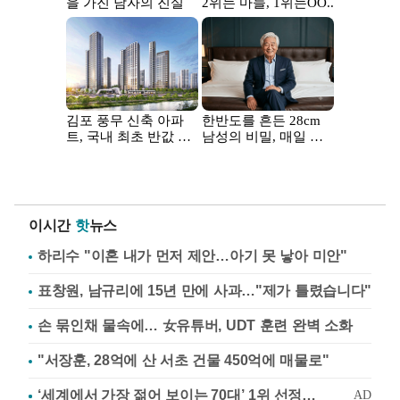
이시간
핫
뉴스
하리수 "이혼 내가 먼저 제안…아기 못 낳아 미안"
표창원, 남규리에 15년 만에 사과…"제가 틀렸습니다"
손 묶인채 물속에… 女유튜버, UDT 훈련 완벽 소화
"서장훈, 28억에 산 서초 건물 450억에 매물로"