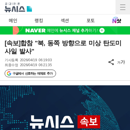
메인
랭킹
섹션
포토
[속보]합참 "북, 동쪽 방향으로 미상 탄도미
사일 발사"
기사등록
2026/04/19 06:19:03
가
가
최종수정
2026/04/19 06:21:35
구글에서 선호하는 매체로 추가