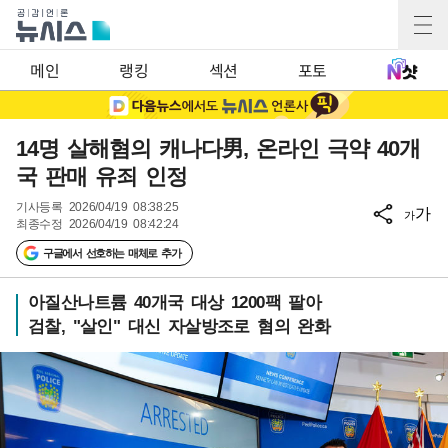
메인
랭킹
섹션
포토
14명 살해혐의 캐나다男, 온라인 극약 40개
국 판매 유죄 인정
기사등록
2026/04/19 08:38:25
가
가
최종수정
2026/04/19 08:42:24
구글에서 선호하는 매체로 추가
아질산나트륨 40개국 대상 1200팩 팔아
검찰, "살인" 대신 자살방조로 혐의 완화