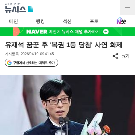
메인
랭킹
섹션
포토
유재석 꿈꾼 후 '복권 1등 당첨' 사연 화제
기사등록
2026/04/19 09:41:45
가
가
구글에서 선호하는 매체로 추가