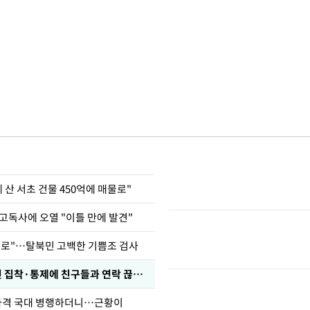
에 산 서초 건물 450억에 매물로"
고독사에 오열 "이틀 만에 발견"
뒤로"…탈북민 고백한 기쁨조 검사
전현무 "전 연인 집착·통제에 친구들과 연락 끊겨"
사격 국대 병행하더니…근황이