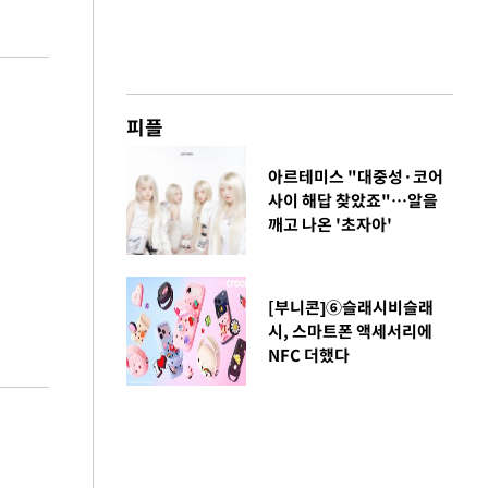
피플
아르테미스 "대중성·코어
사이 해답 찾았죠"…알을
깨고 나온 '초자아'
[부니콘]⑥슬래시비슬래
시, 스마트폰 액세서리에
NFC 더했다