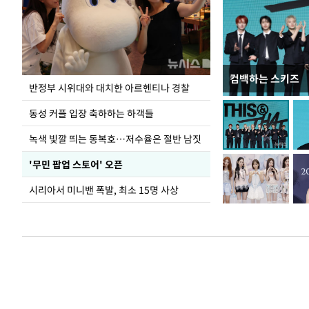
컴백하는 스키즈
지석천 뒤덮은 
반정부 시위대와 대치한 아르헨티나 경찰
동성 커플 입장 축하하는 하객들
녹색 빛깔 띄는 동복호…저수율은 절반 남짓
'무민 팝업 스토어' 오픈
시리아서 미니밴 폭발, 최소 15명 사상