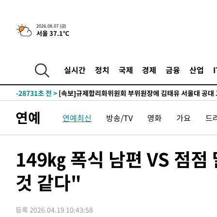
2026.08.07 (금)
서울 37.1℃
-1810초 전 >
이란, 호르무즈서 "적국 목표물들"과 대치로 남부 케슘섬
례 큰 폭발음
-30865초 전 >
[속보]종합특검, '계엄 수용공간 확보' 신용해 前교정본
-29738초 전 >
외신들도 주목한 韓축구 파문…"국민적 공분에 수사 재개
실시간
정치
국제
경제
금융
산업
-29709초 전 >
11시간 압수수색에 성접대 파문까지…'쑥대밭' 된 축구
-28731초 전 >
[속보]규제합리화위원회 부위원장에 김태유 서울대 공대
병태 후임
-25089초 전 >
[속보]국힘 윤리위, '돌려차기 발언' 진종오·서범수 징계
연예
연예최신
방송/TV
영화
가요
드
-20414초 전 >
[속보] 7월 중국 수출 23.9%↑ 수입 27.5%↑…무역총
25.3%↑
-17574초 전 >
[속보]'채상병 순직 책임' 임성근, 항소심도 징역 3년
-17440초 전 >
[속보]종합특검, '관저이전 봐주기 감사' 유병호 구속기소
149㎏ 폭식 남편 VS 점
-14040초 전 >
민주 콩고 에볼라환자 4천명 돌파, 4053명 발생 1850명
것 같다"
-13290초 전 >
[속보]'300억원대 사기 혐의' 차가원 대표 구속 송치
-12484초 전 >
"미 전국적 살모네라 식중독 원인은 멕시코산 할라피뇨"--
-10997초 전 >
[속보]경찰·노동부, HL만도 평택사업장 끼임 사망 관련
등록 2026.04.19 10:43:58
-10878초 전 >
[속보]합수본, '투표율 허위 입력' 중앙·서울·경기도 선관