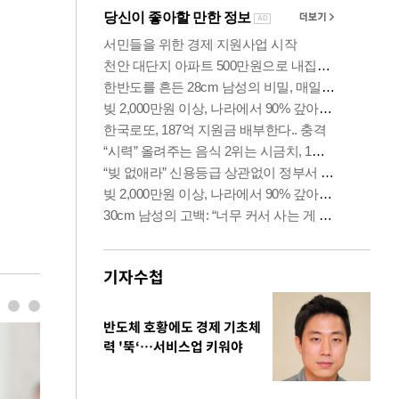
기자수첩
반도체 호황에도 경제 기초체
력 '뚝‘…서비스업 키워야