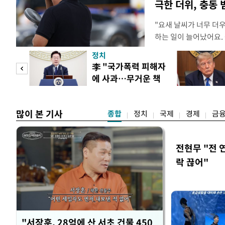
극한 더위, 충동
"요새 날씨가 너무 더
하는 일이 늘어났어요.
거나, 누가 길을 막고 
정치
(40대 직장인 A씨) 
문가
李 "국가폭력 피해자
에도 쉽게 짜증을 내거
에 사과…무거운 책
있다. 높은 기온과 습
황제
임감"
많이 본 기사
종합
정치
국제
경제
금
전현무 "전 
락 끊어"
"서장훈, 28억에 산 서초 건물 450