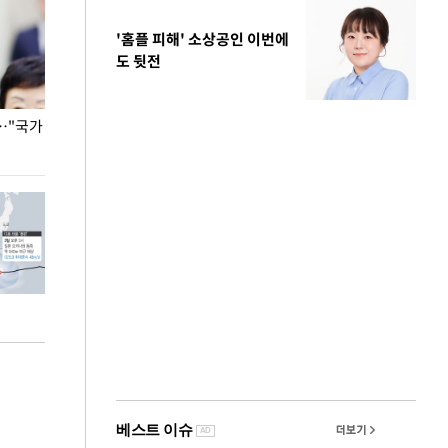
'홈플 피해' 소상공인 이번에
도 뒷전
…"국가
홈플러스, 67개 점포 가오픈… 13일 정식 개장
오세훈 서울시장,
환경 점검