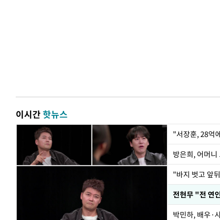
이시간
핫뉴스
"서장훈, 28억
방은희, 어머니 
"바지 벗고 앞
박민하, 배우·