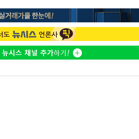
"서장훈, 28억에 산 서초 
1
450억에 매물로"
 CDC
전현무 "전 연인 집착에 
2
 압수수색
위 등 9곳
"여군 지원 막힌 UDT 훈
3
다"…707 출신 女유튜버 
출발
박찬민 딸 박민하, 배우
4
니…여유로운 근황 공개
개장
"신약 찾자"…정부 과제로
3명은 중태
5
바이오
에서 두차
"한강수영장, 문신 노출 이
6
"출입 막는 건 명백한 차별
구윤철 "실거주 30억 이
7
세 모두 완화"