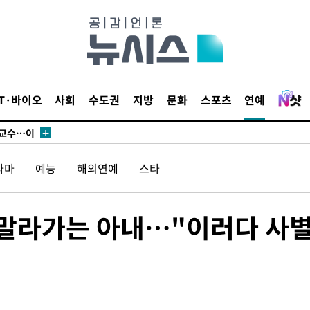
에서 두차
부장 기소
"
IT·바이오
사회
수도권
지방
문화
스포츠
연예
협회
 교수…이
 절차 개시
라마
예능
해외연예
스타
액
점 말라가는 아내…"이러다 사
 사망
 CDC
 압수수색
위 등 9곳