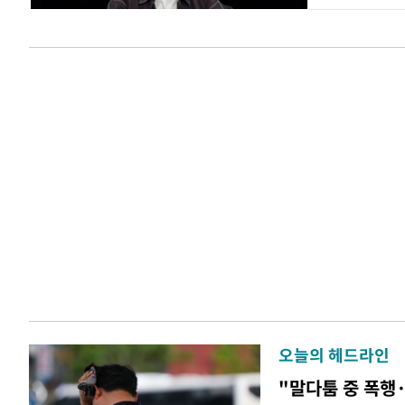
오늘의 헤드라인
"말다툼 중 폭행