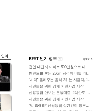
금융
0
코스피·코스닥, 동반
세부
상승 후 하락…혼조
세 계속
연예