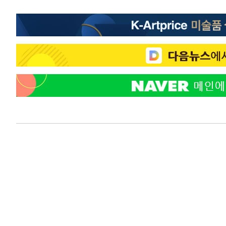
-13290초 전 >
[속보]'300억원대 사기 혐의' 차가원 대표 구속 송치
-12484초 전 >
"미 전국적 살모네라 식중독 원인은 멕시코산 할라피뇨"--
-10997초 전 >
[속보]경찰·노동부, HL만도 평택사업장 끼임 사망 관련
-10878초 전 >
[속보]합수본, '투표율 허위 입력' 중앙·서울·경기도 선관
압수수색
-10633초 전 >
[속보]원·달러 환율, 오전 9시 1423.8원
-10429초 전 >
[속보]삼성전자·SK하이닉스 동반 강보합…1%대 상승 
-10415초 전 >
[속보]코스닥, 5.95포인트(0.74%) 상승한 807.62개장
-10383초 전 >
[속보]코스피, 6300선 재탈환…1.09% 오른 6365.07 
-7548초 전 >
시리아 다마스쿠스 교외에서 미니버스 폭발.. 14명 부상, 
-6846초 전 >
입추에도 극한더위…서울 낮 39도 '폭염중대경보'
-1810초 전 >
이란, 호르무즈서 "적국 목표물들"과 대치로 남부 케슘섬
례 큰 폭발음