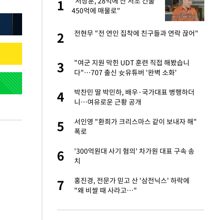
건물
"서장훈, 28억에 산 서초 건물
1
1
450억에 매물로"
친구들과 연락 끊어"
전현무 "전 연인 집착에 친구들과 연락 끊어"
2
2
련 직접 해봤습니
"여군 지원 막힌 UDT 훈련 직접 해봤습니
3
3
'완벽 소화'
다"…707 출신 女유튜버 '완벽 소화'
·국가대표 병행하더
박찬민 딸 박민하, 배우·국가대표 병행하더
4
4
니…여유로운 근황 공개
 속도내는 K-제약
서인영 "환희가 크리스마스 같이 보내자 해"
5
5
폭로
용객 제한을" vs
'300억원대 사기 혐의' 차가원 대표 구속 송
6
6
"
치
하 주택은 보유·양도
홍진경, 전문가 믿고 산 '삼전닉스' 하락에
7
7
"왜 비쌀 때 사라고…"