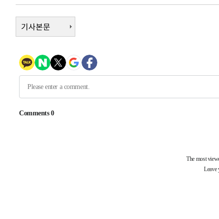
압수수색
-10633초 전 >
[속보]원·달러 환율, 오전 9시 1423.8원
-10429초 전 >
기사본문
[속보]삼성전자·SK하이닉스 동반 강보합…1%대 상승 
-10415초 전 >
[속보]코스닥, 5.95포인트(0.74%) 상승한 807.62개장
-10383초 전 >
[속보]코스피, 6300선 재탈환…1.09% 오른 6365.07 
-7548초 전 >
시리아 다마스쿠스 교외에서 미니버스 폭발.. 14명 부상, 
-6846초 전 >
입추에도 극한더위…서울 낮 39도 '폭염중대경보'
-1810초 전 >
이란, 호르무즈서 "적국 목표물들"과 대치로 남부 케슘섬
례 큰 폭발음
-30865초 전 >
[속보]종합특검, '계엄 수용공간 확보' 신용해 前교정본
-29738초 전 >
외신들도 주목한 韓축구 파문…"국민적 공분에 수사 재개
-29709초 전 >
11시간 압수수색에 성접대 파문까지…'쑥대밭' 된 축구
-28731초 전 >
[속보]규제합리화위원회 부위원장에 김태유 서울대 공대
병태 후임
-25089초 전 >
[속보]국힘 윤리위, '돌려차기 발언' 진종오·서범수 징계
-20414초 전 >
[속보] 7월 중국 수출 23.9%↑ 수입 27.5%↑…무역총
25.3%↑
-17574초 전 >
[속보]'채상병 순직 책임' 임성근, 항소심도 징역 3년
-17440초 전 >
[속보]종합특검, '관저이전 봐주기 감사' 유병호 구속기소
-14040초 전 >
민주 콩고 에볼라환자 4천명 돌파, 4053명 발생 1850명