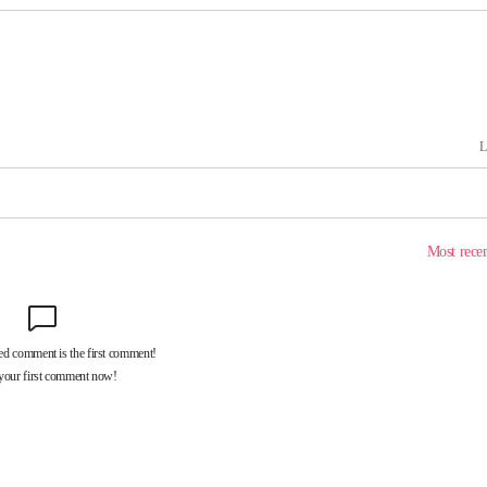
출발
개장
3명은 중태
에서 두차
부장 기소
"
협회
 교수…이
 절차 개시
액
 사망