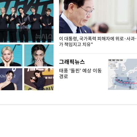
개구리밥
이 대통령, 국가폭력 피해자에 위로·사과
가 책임지고 치유"
그래픽뉴스
태풍 '돌핀' 예상 이동
경로