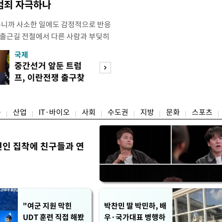
 범죄 자극하나
우니까 사소한 일에도 감정적으로 반응
 출근길 전철에서 다른 사람과 부딪히
서 있으면 짜증이 확 올라오더라고요."
국제
경제
유례없는 폭염이 이어지면서 사소한 자극
중간선거 앞둔 트럼
구윤철 "실거주 3
나 감정적으로 반응하는 사람이 늘고
프, 이란전쟁 출구찾
억 이하 주택은 
도가 불쾌감과 공격성을 높이는 데다
기 속도
담 줄어"
융
산업
IT·바이오
사회
수도권
지방
문화
스포츠
연인 집착에 친구들과 연
"여군 지원 막힌
박찬민 딸 박민하, 배
UDT 훈련 직접 해봤
우·국가대표 병행하