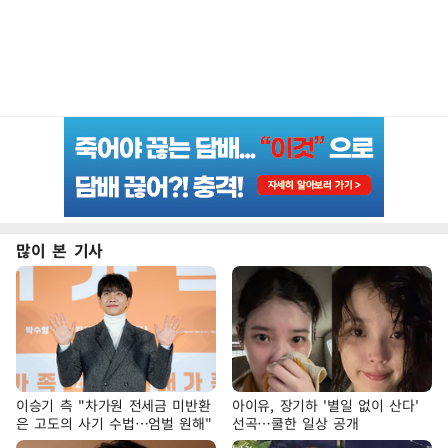
많이 본 기사
이승기 측 "차가원 전세금 미반환
아이유, 장기하 '별일 없이 산다'
은 고도의 사기 수법…엄벌 원해"
선곡…쿨한 일상 공개