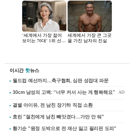
이시간
핫
뉴스
월드컵 예선까지…축구협회, 심판 성접대 파문
결별 아이유, 전 남친 장기하 직접 소환
효린 "절친에게 남친 빼앗겼다…가만 안 둬"
황기순 "원정 도박으로 전 재산 잃고 필리핀 도피"