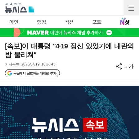
메인
랭킹
섹션
포토
[속보]이 대통령 "4·19 정신 있었기에 내란의
밤 물리쳐"
기사등록
2026/04/19 10:28:45
가
가
구글에서 선호하는 매체로 추가