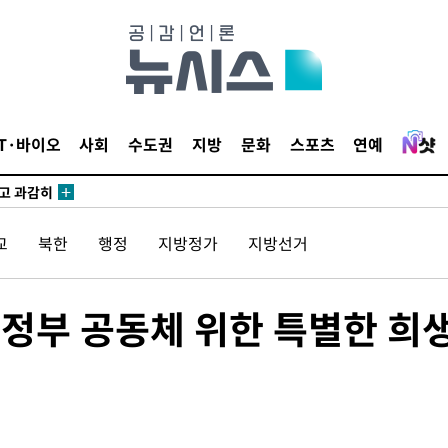
이병태 후
지(종합)
0.3만개
IT·바이오
사회
수도권
지방
문화
스포츠
연예
 4.1%로
말고 과감히
쪽 아웃바
 하향
교
북한
행정
지방정가
지방선거
별재난지역
…희망지 못
권정부 공동체 위한 특별한 희
날씨]
 선제 대
무'