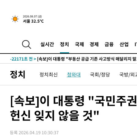
2026.08.07 (금)
5분 전 >
[속보]규제합리화위원회 부위원장에 김태유 서울대 공대 교수…
서울 32.5℃
임
-29721초 전 >
이강인, 폭염 속 AT마드리드 첫 훈련…80명 식사 대접까
-26860초 전 >
미 사업체 일자리, 7월에 2.3만개 순감하고 그 전 2개월 1
실시간
정치
국제
경제
금융
산업
하향수정 (2보)
-26308초 전 >
[속보] 미 사업체, 일자리 7월에 2.3만 개 줄어…실업률은
↓
-22171초 전 >
[속보]이 대통령 "부동산 공급 기존 사고방식 매달리지 
실천"
-21256초 전 >
이란, "오만과 '중앙 단일 루트' 합의…북쪽 인바운드·남
운드는 임시"
정치
-12824초 전 >
"낮 기온 소폭 하락"…수도권 폭염중대경보, 폭염경보로
정치최신
청와대
국회/정당
국방/외
-12788초 전 >
[속보]이 대통령, '호우피해' 안동·의성 관할 4개 면 특
선포
-12751초 전 >
[단독]중수청 지원 검사들, 정원 초과 시 낮은 계급 임용
[속보]이 대통령 "국민주
갈 수도
-10722초 전 >
낮 최고 37도 찜통더위…곳곳 소나기·강원 많은 비[내일
-9028초 전 >
SK하이닉스, 용인·청주 팹에 54조 투자…"AI 메모리 수요
헌신 잊지 않을 것"
응"
-5884초 전 >
여자배구 이재영·이다영 자매, 아제르바이잔 투란VC 입단
-5137초 전 >
외국인 심판 성 접대 7경기 들여다보니…한국 축구 '5승 2
-4871초 전 >
[속보]코스닥, 2.86포인트(0.36%) 내린 798.81마감
등록 2026.04.19 10:30:37