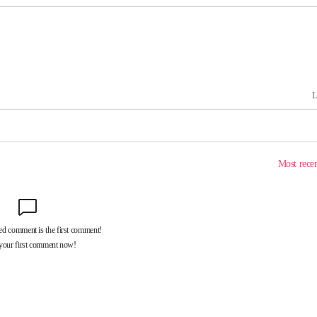
마쳐
장 기소
이병태 후
지(종합)
0.3만개
 4.1%로
말고 과감히
쪽 아웃바
 하향
별재난지역
…희망지 못
날씨]