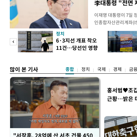
李대통령 "전면 
이재명 대통령이 7일 
인종합자산관리계좌(ISA
안'을 전면 재검토 할 
정치
들과의 상황 점검 회의에
 두
6·3지선 개표 착오
지법안을 둘러싼 투자자
11건…당선인 영향
았다. 이 자리에서 이 
 정도
없어
많이 본 기사
종합
정치
국제
경제
금
홍서범♥조갑경
근황…밝은 
"서장훈, 28억에 산 서초 건물 450