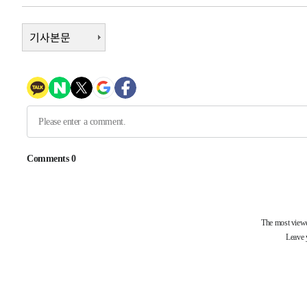
-4824초 전 >
[속보]코스피, 6200선 약보합…0.60% 내린 6258.77에 
-4804초 전 >
[속보]원·달러 환율, 7.7원 내린 1416.1원 마감
기사본문
-4693초 전 >
[속보] 노원서 40.1도 관측…서울, 2018년 이후 첫 40도
-1783초 전 >
[속보]종합특검, '계엄 수용공간 확보' 신용해 前교정본부
-656초 전 >
외신들도 주목한 韓축구 파문…"국민적 공분에 수사 재개"
-627초 전 >
11시간 압수수색에 성접대 파문까지…'쑥대밭' 된 축구협회
5분 전 >
[속보]규제합리화위원회 부위원장에 김태유 서울대 공대 교수…
임
-29721초 전 >
이강인, 폭염 속 AT마드리드 첫 훈련…80명 식사 대접까
-26860초 전 >
미 사업체 일자리, 7월에 2.3만개 순감하고 그 전 2개월 1
하향수정 (2보)
-26308초 전 >
[속보] 미 사업체, 일자리 7월에 2.3만 개 줄어…실업률은
↓
-22171초 전 >
[속보]이 대통령 "부동산 공급 기존 사고방식 매달리지 
실천"
-21256초 전 >
이란, "오만과 '중앙 단일 루트' 합의…북쪽 인바운드·남
운드는 임시"
-12824초 전 >
"낮 기온 소폭 하락"…수도권 폭염중대경보, 폭염경보로
-12788초 전 >
[속보]이 대통령, '호우피해' 안동·의성 관할 4개 면 특
선포
-12751초 전 >
[단독]중수청 지원 검사들, 정원 초과 시 낮은 계급 임용
갈 수도
-10722초 전 >
낮 최고 37도 찜통더위…곳곳 소나기·강원 많은 비[내일