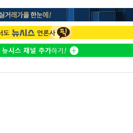
"서장훈, 28억에 산 서초 
1
 선제 대
450억에 매물로"
홍서범♥조갑경, 아들 불륜
무'
2
은 미소
마쳐
외국인 심판 성 접대 7
3
국 축구 '5승 2무'
SK하이닉스, 주당 375원
4
분기 중 추가 주주환원 발
장 기소
[속보]SK하이닉스, 주당 3
5
당…"3분기 중 주주환원 
이병태 후
與 황희 "버스 하우스 제
6
점도 있을 것"
황정민 20년 팬 "내게도
7
틀리다 확신"