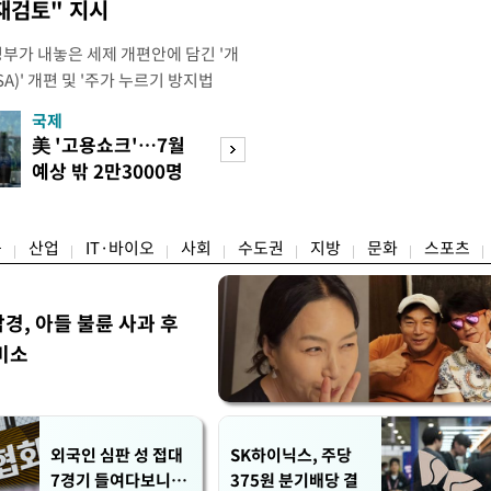
재검토" 지시
정부가 내놓은 세제 개편안에 담긴 '개
)' 개편 및 '주가 누르기 방지법
것을 지시했다. 이 대통령은 이날 참모
국제
경제
서 ISA 개편 방안 및 주가 누르기 방
美 '고용쇼크'…7월
수도권 고용 급랭
들의 반발 등에 대한 내용을 보고 받
예상 밖 2만3000명
전국 취업자 10명
대통령은 ISA 개편안과
감소
1명뿐
융
산업
IT·바이오
사회
수도권
지방
문화
스포츠
, 아들 불륜 사과 후
미소
외국인 심판 성 접대
SK하이닉스, 주당
7경기 들여다보니…
375원 분기배당 결