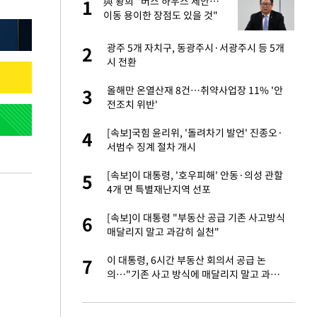
건물
與 황희 "버스 하우스 제안…
1
1
이동 용이한 장점도 있을 것"
 사과 후 근황…밝
광주 5개 자치구, 동광주시·서광주시 등 5개
2
2
시 전환
경기 들여다보니…한
올해만 온열산재 8건…취약사업장 11% '안
3
3
전조치 위반'
 분기배당 결정…3
[속보]국힘 윤리위, '돌려차기 발언' 진종오·
4
4
표
서범수 징계 절차 개시
75원 분기 배
[속보]이 대통령, '호우피해' 안동·의성 관할
5
5
방안 확정"
4개 면 특별재난지역 선포
안…이동 용이한 장
[속보]이 대통령 "부동산 공급 기존 사고방식
6
6
매달리지 말고 과감히 실천"
 밥 사줘…상대 주장
이 대통령, 6시간 부동산 회의서 공급 논
7
7
의…"기존 사고 방식에 매달리지 말고 과감
히 실천"(종합)