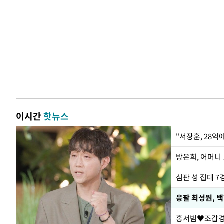
이시간
핫뉴스
"서장훈, 28억
방은희, 어머니 
심판 성 접대 7
응팔 최성원, 
홍서범♥조갑경,