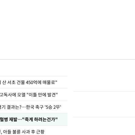
에 산 서초 건물 450억에 매물로"
고독사에 오열 "이틀 만에 발견"
경기 결과는?…한국 축구 '5승 2무'
백혈병 재발…"죽게 하려는건가"
 아들 불륜 사과 후 근황