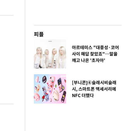
피플
아르테미스 "대중성·코어
사이 해답 찾았죠"…알을
깨고 나온 '초자아'
[부니콘]⑥슬래시비슬래
시, 스마트폰 액세서리에
NFC 더했다