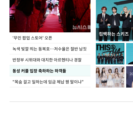
컴백하는 스키즈
지석천 뒤덮은 
'무민 팝업 스토어' 오픈
녹색 빛깔 띄는 동복호…저수율은 절반 남짓
반정부 시위대와 대치한 아르헨티나 경찰
동성 커플 입장 축하하는 하객들
"목숨 걸고 일하는데 임금 체납 웬 말이냐"