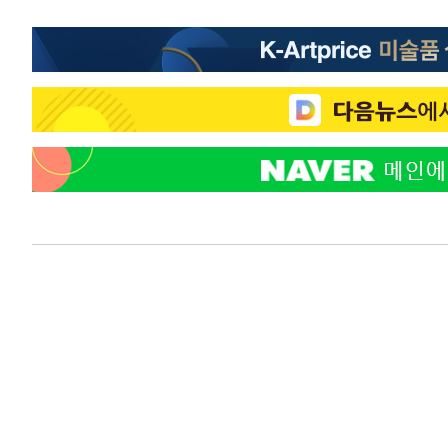
-9028초 전 >
SK하이닉스, 용인·청주 팹에 54조 투자…"AI 메모리 수요
응"
-5884초 전 >
여자배구 이재영·이다영 자매, 아제르바이잔 투란VC 입단
-5137초 전 >
외국인 심판 성 접대 7경기 들여다보니…한국 축구 '5승 2
-4871초 전 >
[속보]코스닥, 2.86포인트(0.36%) 내린 798.81마감
-4824초 전 >
[속보]코스피, 6200선 약보합…0.60% 내린 6258.77에 
-4804초 전 >
[속보]원·달러 환율, 7.7원 내린 1416.1원 마감
-4693초 전 >
[속보] 노원서 40.1도 관측…서울, 2018년 이후 첫 40도
-1783초 전 >
[속보]종합특검, '계엄 수용공간 확보' 신용해 前교정본부
-656초 전 >
외신들도 주목한 韓축구 파문…"국민적 공분에 수사 재개"
-627초 전 >
11시간 압수수색에 성접대 파문까지…'쑥대밭' 된 축구협회
5분 전 >
[속보]규제합리화위원회 부위원장에 김태유 서울대 공대 교수…
임