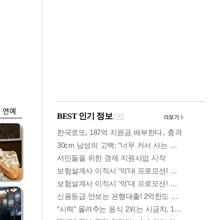
금융
…
두나무, 경찰청 '압수
 중
가상자산' 관리한다
연예