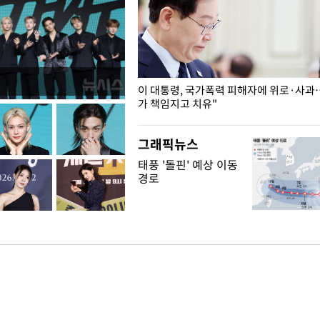
개구리밥
이 대통령, 국가폭력 피해자에 위로·사과
가 책임지고 치유"
그래픽뉴스
태풍 '돌핀' 예상 이동
경로