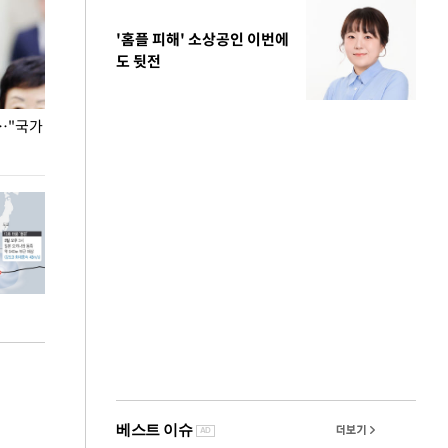
'홈플 피해' 소상공인 이번에
도 뒷전
…"국가
홈플러스, 67개 점포 가오픈… 13일 정식 개장
오세훈 서울시장,
환경 점검