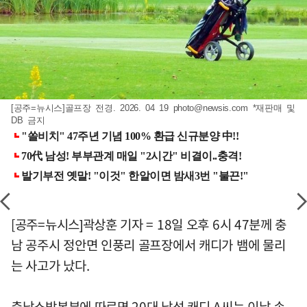
[공주=뉴시스]골프장 전경. 2026. 04 19
photo@newsis.com
*재판매 및
DB 금지
[공주=뉴시스]곽상훈 기자 = 18일 오후 6시 47분께 충
남 공주시 정안면 인풍리 골프장에서 캐디가 뱀에 물리
는 사고가 났다.
충남소방본부에 따르면 20대 남성 캐디 A씨는 이날 손