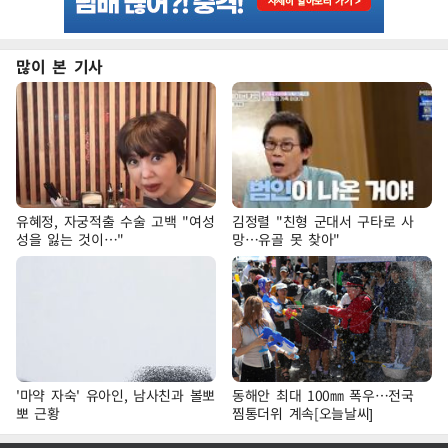
많이 본 기사
유혜정, 자궁적출 수술 고백 "여성
김정렬 "친형 군대서 구타로 사
성을 잃는 것이…"
망…유골 못 찾아"
'마약 자숙' 유아인, 남사친과 볼뽀
동해안 최대 100㎜ 폭우…전국
뽀 근황
찜통더위 계속[오늘날씨]