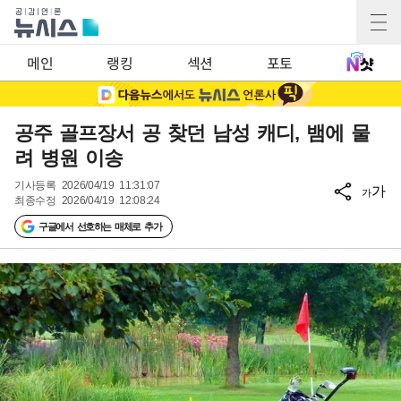
메인
랭킹
섹션
포토
공주 골프장서 공 찾던 남성 캐디, 뱀에 물
려 병원 이송
기사등록
2026/04/19 11:31:07
가
가
최종수정
2026/04/19 12:08:24
구글에서 선호하는 매체로 추가