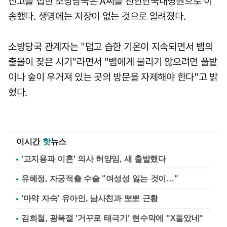
신고를 접한 소방당국은 A씨를 천안단국대병원으로 이
송했다. 생명에는 지장이 없는 것으로 알려졌다.
소방당국 관계자는 "덥고 습한 기온이 지속되면서 뱀의
출몰이 잦은 시기"라면서 "뱀에게 물리기 않으려면 풀밭
이나 숲이 우거져 있는 곳의 방문을 자제해야 한다"고 밝
혔다.
이시간
핫
뉴스
'고지용과 이혼' 의사 허양임, 새 출발했다
유혜정, 자궁적출 수술 "여성성 잃는 것이…"
'마약 자숙' 유아인, 남사친과 뽀뽀 근황
김희철, 광복절 '거꾸로 태극기' 현수막에 "X돌았네"