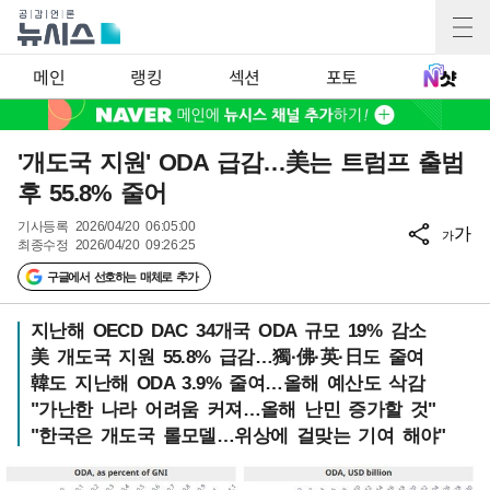
메인
랭킹
섹션
포토
'개도국 지원' ODA 급감…美는 트럼프 출범
후 55.8% 줄어
기사등록
2026/04/20 06:05:00
가
가
최종수정
2026/04/20 09:26:25
구글에서 선호하는 매체로 추가
지난해 OECD DAC 34개국 ODA 규모 19% 감소
美 개도국 지원 55.8% 급감…獨·佛·英·日도 줄여
韓도 지난해 ODA 3.9% 줄여…올해 예산도 삭감
"가난한 나라 어려움 커져…올해 난민 증가할 것"
"한국은 개도국 롤모델…위상에 걸맞는 기여 해야"